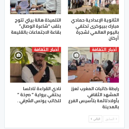
الثانوية الإعدادية حمادي
التلميذة هالة بيتي تتوج
مبارك ببيوكرى تحتفي
بلقب “شاعرة الوصال”
باليوم العالمي لشجرة
بقاعة الاجتماعات بالقليعة
أركان
أخبار الثقافة
أخبار الثقافة
رابطة كاتبات المغرب تعزز
نادي القراءة تادلسا
المشهد الثقافي
يحتفي برواية ” صرخة ”
بأولادتائمة بتأسيس الفرع
للكاتب يونس الشرقي .
بالمدينة
السابق
التالي