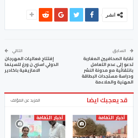
انشر
السابق
التالي
نقابة الصحافيين المغاربة
إفتتاح فعاليات المهرجان
تدعو إلى عدم التعامل
الدولي اسني ن ورغ للسينما
بانتقائية مع مدونة النشر
الامازيغية باكادير
ودراسة مستجدات البطاقة
المهنية والملاءمة
قد يعجبك ايضا
المزيد عن المؤلف
أخبار الثقافة
أخبار الثقافة