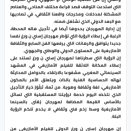
التي استدعت التوقف قصد قراءة مختلف المن
احي والعناصر
المشكلة لمدخلات ومخرجات واقعنا الثقافي، في تصاديها
مع البعد الدولي الذي نشتغل ضمنه.
إن إدارة المهرجان يحدوها أيضا في تأجيل هاته المحطة،
الرغبة في إعطاء الرؤية التي تؤطر مهرجان إسني ن ورغ نفسا
جديدا يتوافق والرهانات التي يرفعها الفن السابع والثقافة
الأمازيغية على المستوى الدولي والوطني والجهوي.
إن الرؤية التي سطرناها لمهرجان إسني ن ورغ تستند على
إعطاء المكانة اللائقة للفيلم الأمازيغي في المشهد
السينمائي المغربي مشفوعا بالارتقاء بالحوامل المحايثة
لهاته الحساسية الفنية بالذات ويتعلق الأمر بالمكون
الأمازيغي، لغة وثقافة وهوية. من ثمة، تَبَلْوُرُ خيار التأجيل
الذي نتخذه اليوم خدمة لرؤيتنا المستقبلية التي تسائل
بالأساس القيمة المضافة لمهرجان يُعْنَى بالسينما
الأمازيغية وسط زخم فني وثقافي لا يخدم تلكم الرؤية
البتة.
إن مهرجان إسني ن ورغ الدولي للفيلم الأمازيغي من