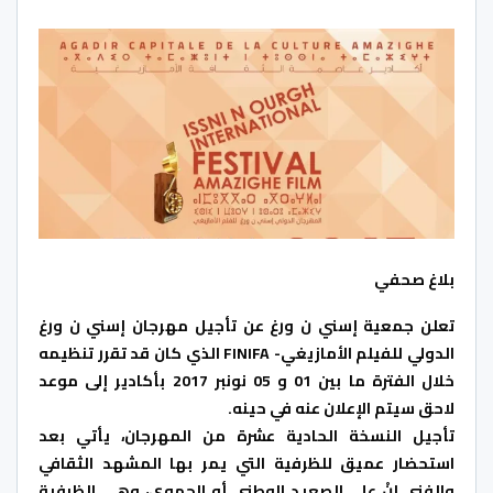
بلاغ صحفي
تعلن جمعية إسني ن ورغ عن تأجيل مهرجان إسني ن ورغ
الدولي للفيلم الأمازيغي- FINIFA الذي كان قد تقرر تنظيمه
خلال الفترة ما بين 01 و 05 نونبر 2017 بأكادير إلى موعد
لاحق سيتم الإعلان عنه في حينه.
تأجيل النسخة الحادية عشرة من المهرجان، يأتي بعد
استحضار عميق للظرفية التي يمر بها المشهد الثقافي
والفني إِنْ على الصعيد الوطني أو الجهوي، وهي الظرفية