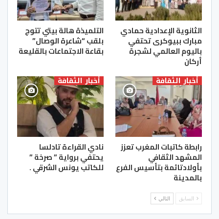
الثانوية الإعدادية حمادي
التلميذة هالة بيتي تتوج
مبارك ببيوكرى تحتفي
بلقب “شاعرة الوصال”
باليوم العالمي لشجرة
بقاعة الاجتماعات بالقليعة
أركان
أخبار الثقافة
أخبار الثقافة
رابطة كاتبات المغرب تعزز
نادي القراءة تادلسا
المشهد الثقافي
يحتفي برواية ” صرخة ”
بأولادتائمة بتأسيس الفرع
للكاتب يونس الشرقي .
بالمدينة
السابق
التالي