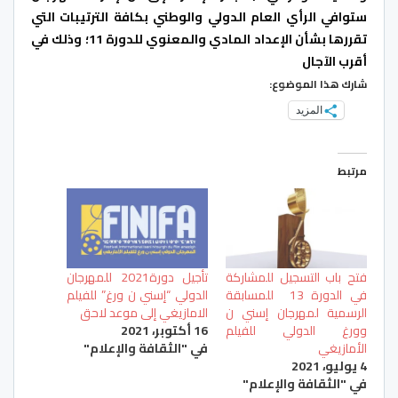
ستوافي الرأي العام الدولي والوطني بكافة الترتيبات التي
تقررها بشأن الإعداد المادي والمعنوي للدورة 11؛ وذلك في
أقرب الآجال
شارك هذا الموضوع:
المزيد
مرتبط
فتح باب التسجيل للمشاركة
تأجيل دورة2021 للمهرجان
في الدورة 13 للمسابقة
الدولي “إسني ن ورغ” للفيلم
الرسمية لمهرجان إسني ن
الامازيغي إلى موعد لاحق
وورغ الدولي للفيلم
16 أكتوبر، 2021
الأمازيغي
في "الثقافة والإعلام"
4 يوليو، 2021
في "الثقافة والإعلام"