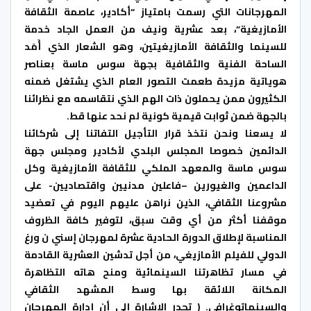
المهرجانات التي رسمت بامتياز “أكادير، عاصمة الثقافة
الأمازيغية”، بعد عشرية ونيف من العمل الجاد خدمة
للسينما والثقافة الأمازيغيتين، وهو الشعار الذي أَمَد
الساحة الفنية والثقافية بجهة سوس ماسة بعناصر
هوياتية مزيدة طعمت التصور العام الذي يشتغل ضمنه
الكثيرون ممن يحملون ذات الهم الذي نتقاسمه مع نظرائنا
بالجهة ضمن ثوابت قيمية كونية لم نحد عنها قط.
لا يسعنا ونحن نتخذ قرار التأجيل التفاتنا إلى شركائنا
الدائمين خصوصا المجلس البلدي لأكادير ومجلس جهة
سوس ماسة والمعهد الملكي للثقافة الأمازيغية وكل
الداعمين والغيورين –فاعلين مدنيين واقتصاديين- على
مشروعنا الثقافي، الذين نراهن عليهم اليوم في تعضيد
موقفنا أكثر من أي وقت سبق، لتوفير كافة الظروف
المناسبة لإطلاق الدورة الحادية عشرة لمهرجان إسني ن ورغ
الدولي للفيلم الأمازيغي، من أجل تدشين العشرية القادمة
في مسار تظاهرتنا السينمائية ومنح هاته التظاهرة
المكانة اللائقة بها وسط المشهد الثقافي
والسينماتوغرافي. ( تجدر الإشارة إلى أن إدارة المهرجان