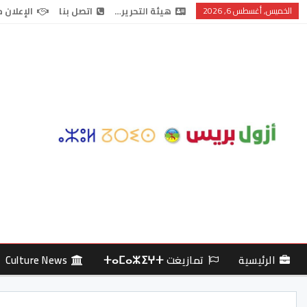
الخميس, أغسطس 6, 2026
هيئة التحرير…
اتصل بنا
الإعلان 
الرئيسية
تمازيغت ⵜⴰⵎⴰⵣⵉⵖⵜ
Culture News