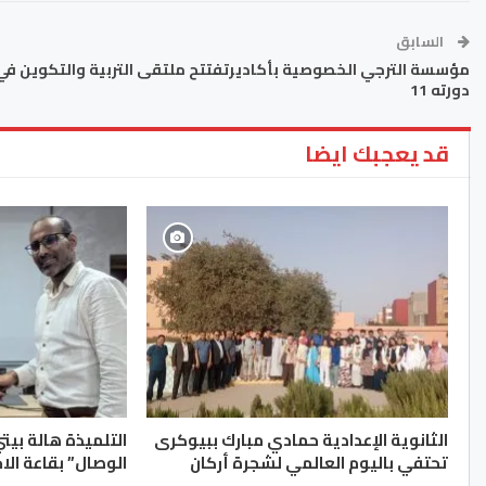
السابق
مؤسسة الترجي الخصوصية بأكاديرتفتتح ملتقى التربية والتكوين في
دورته 11
قد يعجبك ايضا
الثانوية الإعدادية حمادي مبارك ببيوكرى
التلميذة هالة بيت
تحتفي باليوم العالمي لشجرة أركان
الوصال” بقاعة الا