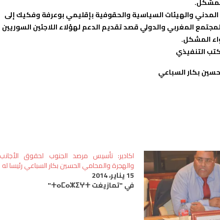
لمشكل.
تمع المدني والهيئات السياسية والحقوفية بإقليمي بوعرفة وفكيك إلى
مجتمع المغربي والدولي قصد تقديم الدعم لهؤلاء اللاجئين السوريين
اء المشكل.
تب التنفيذي
لحسين بكار السباعي
اكادير: تأسيس مرصد الجنوب لحقوق الأجانب
والهجرة والمحامي الحسين بكار السباعي رئيسا له
15 يناير، 2014
في "تمازيغت ⵜⴰⵎⴰⵣⵉⵖⵜ"