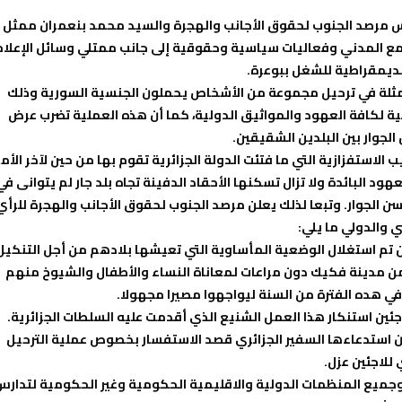
سبت 29 ابريل 2017 اجتمع السيد رئيس مرصد الجنوب لحقوق الأجانب والهجرة والسيد محمد بنعمران ممثل
ع المدني وفعاليات سياسية وحقوقية إلى جانب ممتلي وسائل الإعلام
لديمقراطية للشغل ببوعرة.
متمثلة في ترحيل مجموعة من الأشخاص يحملون الجنسية السورية وذلك
ية لكافة العهود والمواثيق الدولية، كما أن هذه العملية تضرب عرض
لجوار بين البلدين الشقيقين.
الاستفزازية التي ما فتئت الدولة الجزائرية تقوم بها من حين لآخر الأمر
لعهود البائدة ولا تزال تسكنها الأحقاد الدفينة تجاه بلد جار لم يتوانى في
سن الجوار. وتبعا لذلك يعلن مرصد الجنوب لحقوق الأجانب والهجرة للرأي
ي والدولي ما يلي:
ن تم استغلال الوضعية المأساوية التي تعيشها بلادهم من أجل التنكيل
من مدينة فكيك دون مراعات لمعاناة النساء والأطفال والشيوخ منهم
 هده الفترة من السنة ليواجهوا مصيرا مجهولا.
عاون استدعاءها السفير الجزائري قصد الاستفسار بخصوص عملية الترحيل
للاجئين عزل.
ن وجميع المنظمات الدولية والاقليمية الحكومية وغير الحكومية لتدار