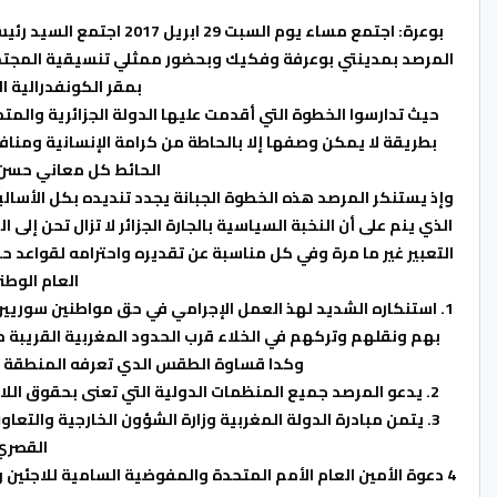
بوعرة: اجتمع مساء يوم ال
المرصد بمدينتي بوعرفة وفكيك وبحضور ممثلي تنسيقية المجتم
بمقر الكونفدرالية ا
حيث تدارسوا الخطوة التي أقدمت عليها الدولة الجزائرية وال
بطريقة لا يمكن وصفها إلا بالحاطة من كرامة الإنسانية ومناف
الحائط كل معاني حسن ا
وإذ يستنكر المرصد هذه الخطوة الجبانة يجدد تنديده بكل الأساليب 
الذي ينم على أن النخبة السياسية بالجارة الجزائر لا تزال تحن إلى ا
التعبير غير ما مرة وفي كل مناسبة عن تقديره واحترامه لقواعد ح
العام الوطن
1. استنكاره الشديد لهذ العمل الإجرامي في حق مواطنين سوريي
بهم ونقلهم وتركهم في الخلاء قرب الحدود المغربية القريبة 
وكدا قساوة الطقس الدي تعرفه المنطقة في
2. يدعو المرصد جميع المنظمات الدولية التي تعنى بحقوق اللاجئين استنكار هذا العمل الشنيع الذي أقدمت عليه السلطات الجزائرية.
3. يتمن مبادرة الدولة المغربية وزارة الشؤون الخارجية والت
القصري 
4 دعوة الأمين العام الأمم المتحدة والمفوضية السامية للاجئي