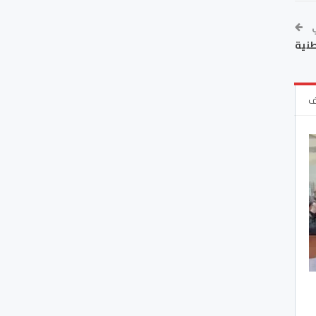
ي
طنية
ف