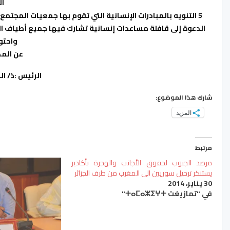
ا
5 التنويه بالمبادرات الإنسانية التي تقوم بها جمعيات المج
الدعوة إلى قافلة مساعدات إنسانية تشارك فيها جميع أطياف ال
واحتو
عن المك
الرئيس :ذ/ ا
شارك هذا الموضوع:
المزيد
مرتبط
مرصد الجنوب لحقوق الأجانب والهجرة بأكادير
يستنكر ترحيل سوريين الى المغرب من طرف الجزائر
30 يناير، 2014
في "تمازيغت ⵜⴰⵎⴰⵣⵉⵖⵜ"