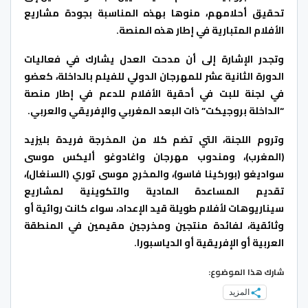
تحقيق أحلامهم، منوها بهذه المناسبة بجودة مشاريع
الأفلام المتبارية في إطار هذه المنصة.
وتجدر الإشارة إلى أن مدحت العدل يشارك في فعاليات
الدورة الثانية عشر للمهرجان الدولي للفيلم بالداخلة، كعضو
في لجنة للبت في أحقية الأفلام للدعم في إطار منصة
“الداخلة بروجيكت” ذات البعد المغربي والإفريقي والعربي.
وتروم اللجنة، التي تضم كلا من المخرجة فريدة بليزيد
(المغرب)، ومندوب مهرجان واغادوغو أليكس موسى
سواديغو (بوركينا فاسو)، والمخرج موسى توري (السنغال)،
تقديم المساعدة المادية والتكوينية لمشاريع
سيناريوهات لأفلام طويلة قيد الإعداد، سواء كانت روائية أو
وثائقية، لفائدة منتجين ومخرجين مقيمين في المنطقة
العربية أو الإفريقية أو الدياسبورا.
شارك هذا الموضوع:
المزيد