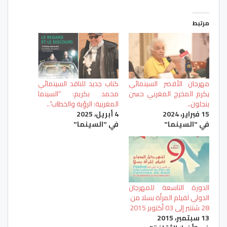
مرتبط
مهرجان الأقصر السينمائي
كتاب جديد للناقد السينمائي
يكرم المخرج المغربي حسن
محمد بكريم: “السينما
بنجلون..
المغربية: الرؤِية والخطاب”..
15 فبراير، 2024
4 أبريل، 2025
في "السينما"
في "السينما"
الدورة التاسعة للمهرجان
الدولي لفيلم المرأة بسلا من
28 شتنبر إلى 03 أكتوبر 2015
13 سبتمبر، 2015