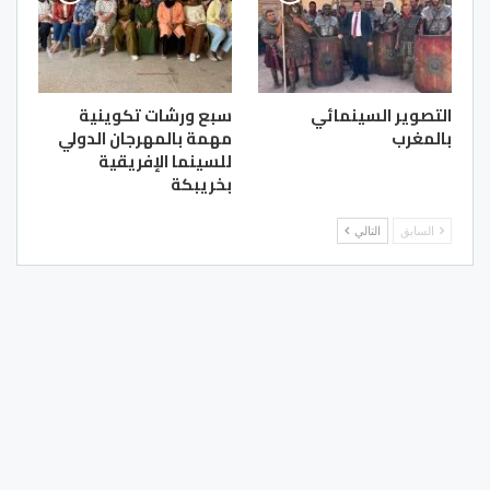
التصوير السينمائي
سبع ورشات تكوينية
بالمغرب
مهمة بالمهرجان الدولي
للسينما الإفريقية
بخريبكة
السابق
التالي