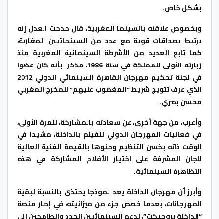
بشكل خاص.
وبخصوص علاقته بالسينما المغربية، قال مدحت العدل إنه
يرتبط بصداقات قوية مع عدد من السينمائيين المغاربة،
كما تابع العديد من الأشرطة السينمائية المغربية منذ
زيارته الأولى للمملكة في سنة 1986، مذكرا بأنه كان عضوا
في لجنة تحكيم مهرجان القاهرة السينمائي الدولي 2012
الذي عرف تتويج شريط “المغضوب عليهم” للمخرج المغربي
محسن بصري.
وأعرب، من جهة أخرى، عن سعادته بالمشاركة، للمرة الأولى،
في فعاليات المهرجان الدولي للفيلم بالداخلة، مشيدا في
الوقت ذاته بحُسن التنظيم ومنوها بالقيمة الفنية العالية
للجان المشرفة على اختيار الأفلام المشاركة في هذه
التظاهرة السينمائية.
وأبرز أن مهرجان الداخلة يعد نموذجا يحتذى بالنسبة لبقية
المهرجانات، بعدما خصص جزء من ميزانيته، في إطار منصة
“الداخلة بروجيكت”، لدعم السينمائيين الجدد والطامحين إلى