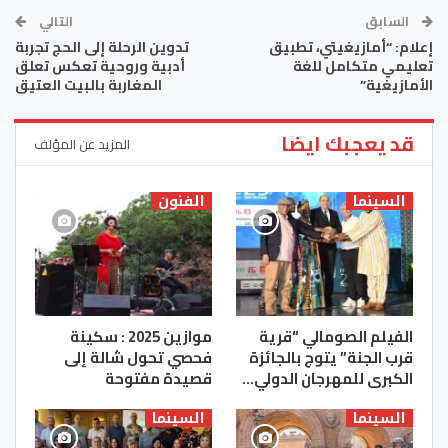
السابق
التالي
إعلام: “أمازيغيتي، تطبيق
تدوين الرحلة إلى الحج تجربة
تعليمي متكامل للغة
أدبية وروحية تعكس تعلق
الأمازيغية”
المغاربة بالبيت العتيق
قد يعجبك ايضا
المزيد عن المؤلف
السينما
الفنون
الفيلم الصومالي “قرية
موازين 2025 : سكينة
قرب الجنة” يتوج بالجائزة
فحصي تحول شالة إلى
الكبرى للمهرجان الدولي…
قصيدة مفتوحة
السينما
السينما