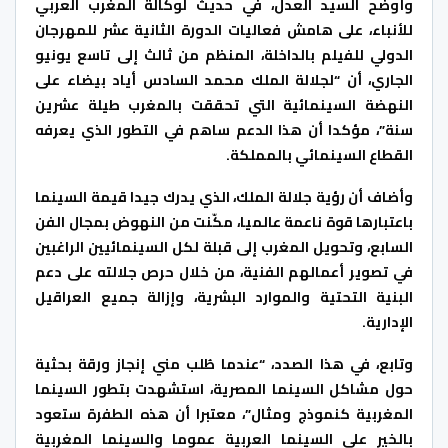
وأوضح السيد العدل، في حديث لوكالة المغرب العربي
للأنباء، على هامش فعاليات الدورة الثانية عشر للمهرجان
الدولي للفيلم بالداخلة، المنظم من ثالث إلى تاسع يونيو
الجاري، أن “لجلالة الملك محمد السادس أياد بيضاء على
النهضة السينمائية التي تحققت بالمغرب طيلة عشرين
سنة”، مؤكدا أن هذا الدعم ساهم في التطور الذي يعرفه
القطاع السينمائي بالمملكة.
وأضاف أن رؤية جلالة الملك، الذي يدرك جيدا قيمة السينما
باعتبارها قوة ناعمة عالميا، مكّنت من النهوض بمجال الفن
السابع، وتحويل المغرب إلى قبلة لكل السينمائيين الراغبين
في تصوير أعمالهم الفنية، من خلال حرص جلالته على دعم
البنية التحتية والموارد البشرية، وإزالة جميع العراقيل
الإدارية.
وتابع، في هذا الصدد، “عندما طُلب مني إنجاز ورقة بحثية
حول مشاكل السينما المصرية، استشهدت بتطور السينما
المغربية كنموذج ومثال”، معتبرا أن هذه الطفرة ستعود
بالخير على السينما العربية عموما والسينما المغربية