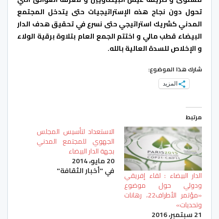
تحول دون نجاح هذه الإستراتيجيات حتى يتدخل المجتمع
المدني كشريك استراتيجي حتى نسرع في تحقيق هدف الدار
البيضاء قطب مالي و اختتم الجمع العام بتلاوة برقية الولاء
و الإخلاص للسدة العالية بالله.
شارك هذا الموضوع:
المزيد
مرتبط
الاستعداد لتأسيس المجلس
الجهوي للمجتمع المدني
بجهة‎‏ الدار البيضاء
20 مايو، 2014
في "أخبار الثقافة"
الدار البيضاء : لقاء إفريقي
ودولي حول موضوع
«مؤتمر الأطراف22، رهانات
وتحديات»
21 سبتمبر، 2016