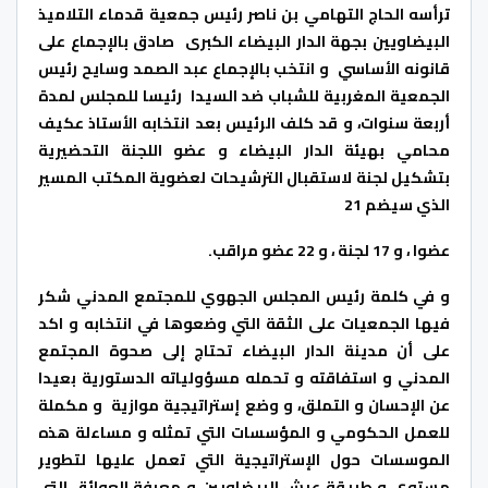
ترأسه الحاج التهامي بن ناصر رئيس جمعية قدماء التلاميذ
البيضاويين بجهة الدار البيضاء الكبرى صادق بالإجماع على
قانونه الأساسي و انتخب بالإجماع عبد الصمد وسايح رئيس
الجمعية المغربية للشباب ضد السيدا رئيسا للمجلس لمدة
أربعة سنوات، و قد كلف الرئيس بعد انتخابه الأستاذ عكيف
محامي بهيئة الدار البيضاء و عضو اللجنة التحضيرية
بتشكيل لجنة لاستقبال الترشيحات لعضوية المكتب المسير
الذي سيضم 21
عضوا ، و 17 لجنة ، و 22 عضو مراقب.
و في كلمة رئيس المجلس الجهوي للمجتمع المدني شكر
فيها الجمعيات على الثقة التي وضعوها في انتخابه و اكد
على أن مدينة الدار البيضاء تحتاج إلى صحوة المجتمع
المدني و استفاقته و تحمله مسؤولياته الدستورية بعيدا
عن الإحسان و التملق، و وضع إستراتيجية موازية و مكملة
للعمل الحكومي و المؤسسات التي تمثله و مساءلة هذه
الموسسات حول الإستراتيجية التي تعمل عليها لتطوير
مستوى و طريقة عيش البيضاويين و معرفة العوائق التي