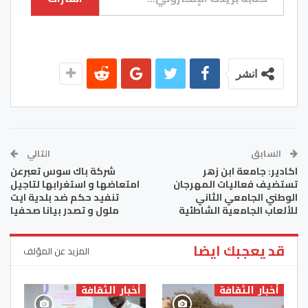
انشر
السابق
التالي
اكادير: جامعة ابن زهر
شركة باك سوس تعبرعن
تستضيف فعاليات المهرجان
امتعاضها و استغرابها لتاجيل
الوطني الجامعي الثاني
تنفيد حكم ضد بلدية ايت
للألعاب الجامعية الشاطئية
ملول و تصدر بيانا صحفيا
قد يعجبك ايضا
المزيد عن المؤلف
أخبار الثقافة
أخبار الثقافة