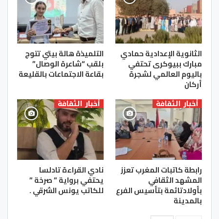
الثانوية الإعدادية حمادي
التلميذة هالة بيتي تتوج
مبارك ببيوكرى تحتفي
بلقب “شاعرة الوصال”
باليوم العالمي لشجرة
بقاعة الاجتماعات بالقليعة
أركان
أخبار الثقافة
أخبار الثقافة
رابطة كاتبات المغرب تعزز
نادي القراءة تادلسا
المشهد الثقافي
يحتفي برواية ” صرخة ”
بأولادتائمة بتأسيس الفرع
للكاتب يونس الشرقي .
بالمدينة