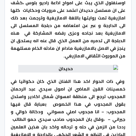
اوسنفلول الذي يبث على امواج اذاعة راديو بلوس ،كشف
على ان مسلسل حديدان اعتمد على مرويات وحكايات كلها
امازيغية تمت روايتها باللغة الامازيغية وترجمت بعد ذلك
الى الدارجة و
عبر عن امتعاضه من دبلجة المسلسل الى
الامازيغية بعد نجاحه وعزى رفضه المشاركة في هذه
الدبلجة الى تدمره من العمل الذي قال عنه انه يستحق ان
ينجز في الاصل بالامازيغية مادام ان مادته الخام مستلهمة
من الموروث الثقافي الامازيغي.
وفي ذات الحوار اكد هذا الفنان الذي كان حكواتيا في
خمسينات القرن الماضي ان اصول سيدي عبد الرحمان
المجدوب ترجع الى منطقة امسوان شمال اكادير واستدل
بقول المجدوب في هذا الخصوص بعبارة قال فيها
المجدوب: – انا مجدوب اصلي مسواني ودكالة خوالي و
جيراني – ،وقال بان المجدوب صاحب سيدي حمو الطالب
ردحا من الزمن في حله و ترحاله واكد بان هذين العلمين
البارزين في النظم و الشعر الحكمي بالدارجة و الامازيغية