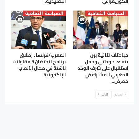
الكوريغرافي
التقليدية..
السياسة الثقافية
السياسة الثقافية
مباحثات ثنائية بين
المغرب/فرنسا : إطلاق
بنسعيد وداتي وحفل
برنامج لاحتضان 9 مقاولات
استقبال على شرف الوفد
ناشئة في مجال الألعاب
المغربي المشارك في
الإلكترونية
معرض…
السابق
التالي