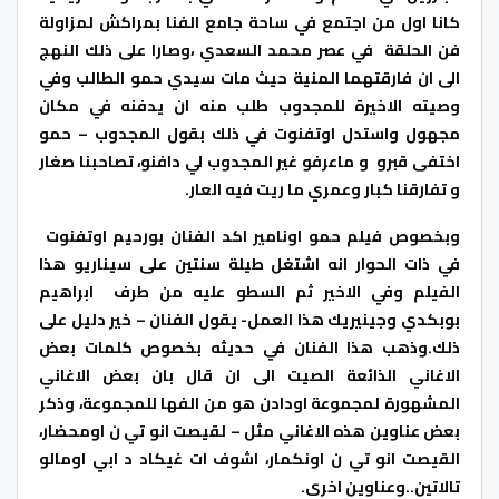
كانا اول من اجتمع في ساحة جامع الفنا بمراكش لمزاولة
فن الحلقة في عصر محمد السعدي ،وصارا على ذلك النهج
الى ان فارقتهما المنية حيث مات سيدي حمو الطالب وفي
وصيته الاخيرة للمجدوب طلب منه ان يدفنه في مكان
مجهول واستدل اوتفنوت في ذلك بقول المجدوب – حمو
اختفى قبرو و ماعرفو غير المجدوب لي دافنو، تصاحبنا صغار
و تفارقنا كبار وعمري ما ريت فيه العار.
وبخصوص فيلم حمو اونامير اكد الفنان بورحيم اوتفنوت
في ذات الحوار انه اشتغل طيلة سنتين على سيناريو هذا
الفيلم وفي الاخير ثم السطو عليه من طرف ابراهيم
بوبكدي وجينيريك هذا العمل- يقول الفنان – خير دليل على
ذلك.وذهب هذا الفنان في حديثه بخصوص كلمات بعض
الاغاني الذائعة الصيت الى ان قال بان بعض الاغاني
المشهورة لمجموعة اودادن هو من الفها للمجموعة، وذكر
بعض عناوين هذه الاغاني مثل – لقيصت انو تي ن اومحضار،
القيصت انو تي ن اونكمار، اشوف ات غيكاد د ابي اومالو
تالاتين..وعناوين اخرى.