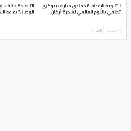
الثانوية الإعدادية حمادي مبارك ببيوكرى
التلميذة هالة بيت
تحتفي باليوم العالمي لشجرة أركان
الوصال” بقاعة الا
السابق
التالي