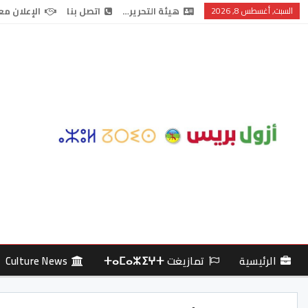
السبت, أغسطس 8, 2026
هيئة التحرير…
اتصل بنا
الإعلان مع
الرئيسية
تمازيغت ⵜⴰⵎⴰⵣⵉⵖⵜ
Culture News