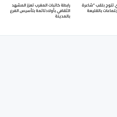
ي تتوج بلقب “شاعرة
رابطة كاتبات المغرب تعزز المشهد
جتماعات بالقليعة
الثقافي بأولادتائمة بتأسيس الفرع
بالمدينة