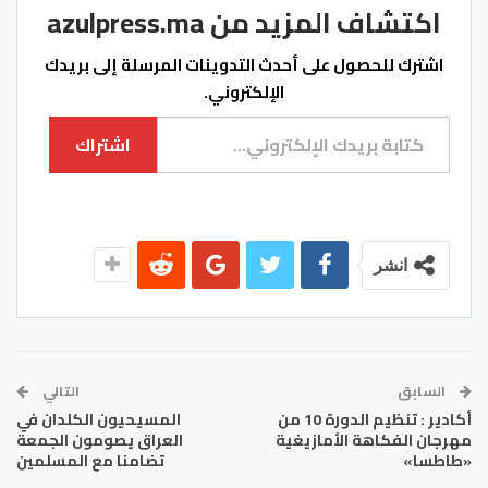
اكتشاف المزيد من azulpress.ma
اشترك للحصول على أحدث التدوينات المرسلة إلى بريدك
الإلكتروني.
كتابة بريدك الإلكتروني...
اشتراك
انشر
السابق
التالي
أكادير : تنظيم الدورة 10 من
المسيحيون الكلدان في
مهرجان الفكاهة الأمازيغية
العراق يصومون الجمعة
«طاطسا»
تضامنا مع المسلمين