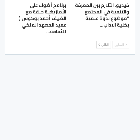
فيديو: التلازم بين المعرفة
برنامج أضواء على
والتنمية في المجتمع
الأمازيغية حلقة مع
“موضوع ندوة علمية
الضيف أحمد بوكوس (
بكلية الاداب…
عميد المعهد الملكي
للثقافة…
السابق
التالي