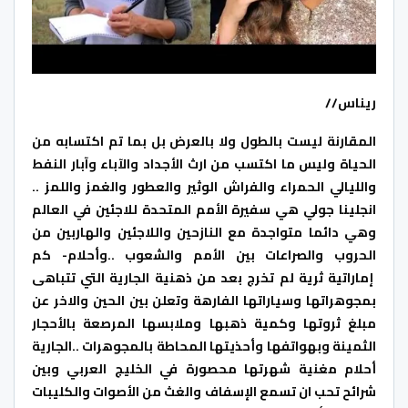
ريناس//
المقارنة ليست بالطول ولا بالعرض بل بما تم اكتسابه من
الحياة وليس ما اكتسب من ارث الأجداد والآباء وآبار النفط
والليالي الحمراء والفراش الوثير والعطور والغمز واللمز ..
انجلينا جولي هي سفيرة الأمم المتحدة للاجئين في العالم
وهي دائما متواجدة مع النازحين واللاجئين والهاربين من
الحروب والصراعات بين الأمم والشعوب ..وأحلام- كم
إماراتية ثرية لم تخرج بعد من ذهنية الجارية التي تتباهى
بمجوهراتها وسياراتها الفارهة وتعلن بين الحين والاخر عن
مبلغ ثروتها وكمية ذهبها وملابسها المرصعة بالأحجار
الثمينة وبهواتفها وأحذيتها المحاطة بالمجوهرات ..الجارية
أحلام مغنية شهرتها محصورة في الخليج العربي وبين
شرائح تحب ان تسمع الإسفاف والغث من الأصوات والكليبات