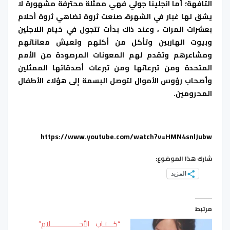
التافهة؛ أما انجلينا جولي فهي ممثلة محترفة مشهورة لا
يشق لها غبار في الشهرة، صنعت ثروة تضاهي ثروة أحلام
بعشرات المرات ، وعند ذاك بدأت تتجول في خيام اللاجئين
وبيوت الهاربين وتأكل من أكلهم وتعيش معاناتهم
ومشاعرهم وتقدم لهم المعونات المرصودة من الأمم
المتحدة ومن تبرعاتها ومن تبرعات أصدقائها الممثلين
وأصحاب رؤوس الأموال لتوصل البسمة إلى هؤلاء الأطفال
المحرومين.
https://www.youtube.com/watch?v=HMN4snlJubw
شارك هذا الموضوع:
المزيد
مرتبط
“كـــتـاب الأحــــــــــــــلام”