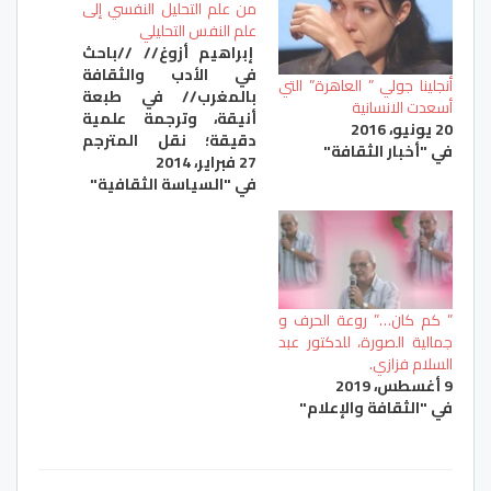
من علم التحليل النفسي إلى
علم النفس التحليلي
إبراهيم أزوغ// //باحث
في الأدب والثقافة
أنجلينا جولي ” العاهرة” التي
بالمغرب// في طبعة
أسعدت الانسانية
أنيقة، وترجمة علمية
20 يونيو، 2016
دقيقة؛ نقل المترجم
في "أخبار الثقافة"
27 فبراير، 2014
العربي السوري محمود
في "السياسة الثقافية"
منقذ الهاشمي إلى
العربية كتاب الأحلام،
للمعلم الثاني في
التحليل النفسي كارل
كوستاف يونغ، وقدم له
بمقدمة نقدية
أكاديمية تعرض تصورات
” كم كان…” روعة الحرف و
كارل يونغ في التحليل
جمالية الصورة، للدكتور عبد
النفسي، وتحديدا في
السلام فزازي.
دراسة وتفسير الأحلام،
9 أغسطس، 2019
التي…
في "الثقافة والإعلام"