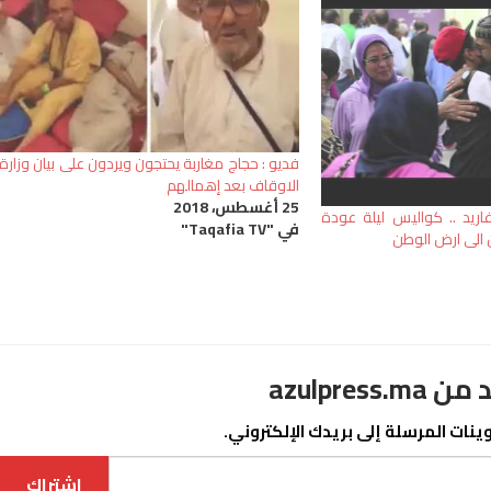
فديو : حجاج مغاربة يحتجون ويردون على بيان وزارة
الاوقاف بعد إهمالهم
25 أغسطس، 2018
اريد .. كواليس ليلة عودة
في "Taqafia TV"
ن الى ارض الوطن
azulpre
نات المرسلة إلى بريدك الإلكتروني.
اشتراك