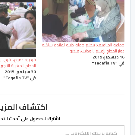
جماعة الخنافيف: تنظيم حملة طبية لفائدة ساكنة
دوار الحجاج بإقليم تارودانت، فيديو.
16 ديسمبر، 2019
فيديو: دموع، فرح، زغ
في "Taqafia TV"
الحجاج المغاربة الناجي
30 سبتمبر، 2015
في "Taqafia TV"
اكتشاف المزيد من ss.ma
اشترك للحصول على أحدث التدوي
كتابة بريدك الإلكتروني...