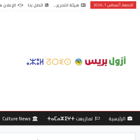
الجمعة, أغسطس 7, 2026
هيئة التحرير…
اتصل بنا
الإعلان م
الرئيسية
تمازيغت ⵜⴰⵎⴰⵣⵉⵖⵜ
Culture News