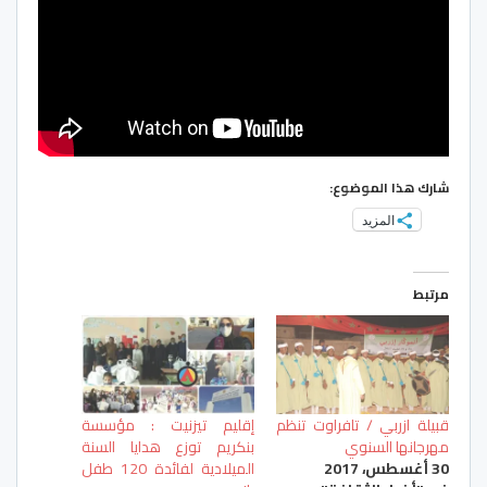
شارك هذا الموضوع:
المزيد
مرتبط
قبيلة ازربي / تافراوت تنظم
إقليم تيزنيت : مؤسسة
مهرجانها السنوي
بنكريم توزع هدايا السنة
30 أغسطس، 2017
الميلادية لفائدة 120 طفل