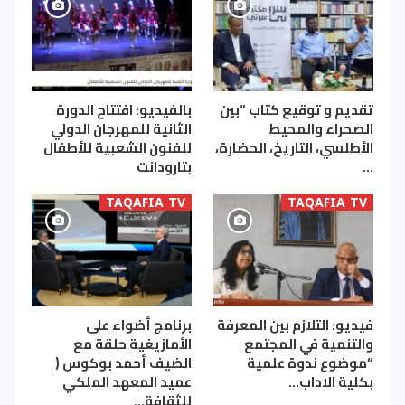
تقديم و توقيع كتاب “بين
بالفيديو: افتتاح الدورة
الصحراء والمحيط
الثانية للمهرجان الدولي
الأطلسي، التاريخ، الحضارة،
للفنون الشعبية للأطفال
…
بتارودانت
TAQAFIA TV
TAQAFIA TV
فيديو: التلازم بين المعرفة
برنامج أضواء على
والتنمية في المجتمع
الأمازيغية حلقة مع
“موضوع ندوة علمية
الضيف أحمد بوكوس (
بكلية الاداب…
عميد المعهد الملكي
للثقافة…