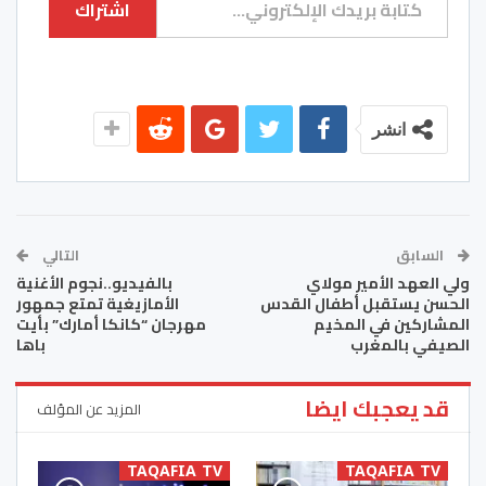
اشتراك
انشر
السابق
التالي
ولي العهد الأمير مولاي
بالفيديو..نجوم الأغنية
الحسن يستقبل أطفال القدس
الأمازيغية تمتع جمهور
المشاركين في المخيم
مهرجان “كانكا أمارك” بأيت
الصيفي بالمغرب
باها
قد يعجبك ايضا
المزيد عن المؤلف
TAQAFIA TV
TAQAFIA TV