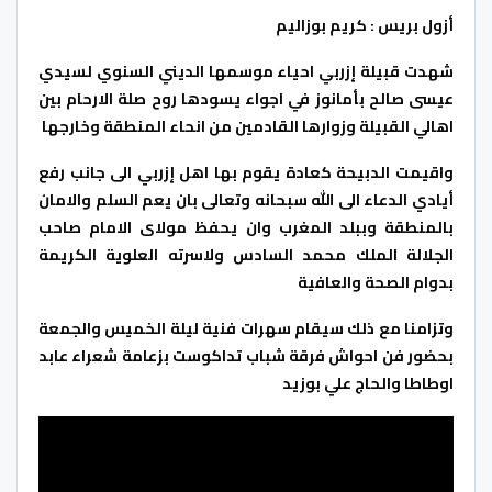
أزول بريس : كريم بوزاليم
شهدت قبيلة إزربي احياء موسمها الديني السنوي لسيدي
عيسى صالح بأمانوز في اجواء يسودها روح صلة الارحام بين
اهالي القبيلة وزوارها القادمين من انحاء المنطقة وخارجها
واقيمت الدبيحة كعادة يقوم بها اهل إزربي الى جانب رفع
أيادي الدعاء الى الله سبحانه وتعالى بان يعم السلم والامان
بالمنطقة وببلد المغرب وان يحفظ مولاى الامام صاحب
الجلالة الملك محمد السادس ولاسرته العلوية الكريمة
بدوام الصحة والعافية
وتزامنا مع ذلك سيقام سهرات فنية ليلة الخميس والجمعة
بحضور فن احواش فرقة شباب تداكوست بزعامة شعراء عابد
اوطاطا والحاج علي بوزيد