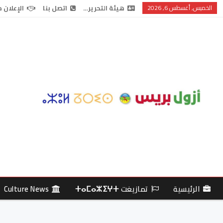
الخميس, أغسطس 6, 2026
هيئة التحرير…
اتصل بنا
الإعلان 
الرئيسية
تمازيغت ⵜⴰⵎⴰⵣⵉⵖⵜ
Culture News