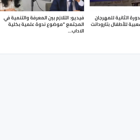
لدورة الثانية للمهرجان
فيديو: التلازم بين المعرفة والتنمية في
عبية للأطفال بتارودانت
المجتمع “موضوع ندوة علمية بكلية
الاداب…