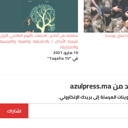
 داعشي بوجدة
مباشرة من أكادير : الاحتفاء باليوم العالمي الأول
لشجرة الأركان ( بالامازيغية والعربية والفرنسية
والاتجليزية)
10 مايو، 2021
في "Taqafia TV"
azulpre
نات المرسلة إلى بريدك الإلكتروني.
اشتراك