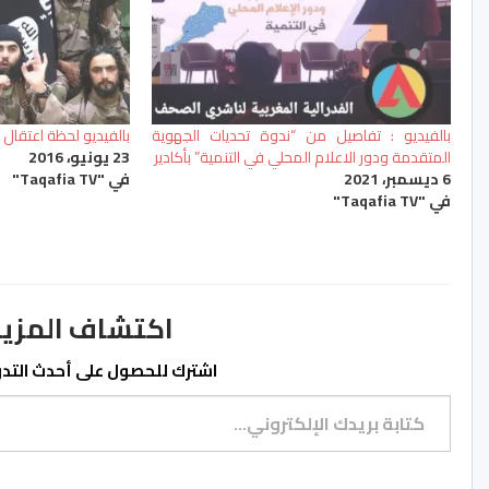
بالفيديو : تفاصيل من “ندوة تحديات الجهوية
بالفيديو لحظة اعتقال
المتقدمة ودور الاعلام المحلي في التنمية” بأكادير
23 يونيو، 2016
6 ديسمبر، 2021
في "Taqafia TV"
في "Taqafia TV"
اكتشاف المزيد من ss.ma
اشترك للحصول على أحدث التدوي
كتابة بريدك الإلكتروني...