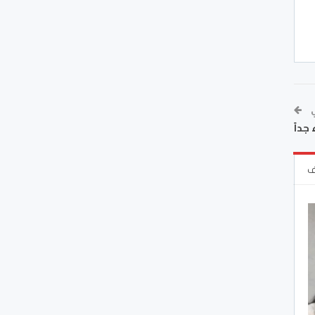
ي
جداً
ف