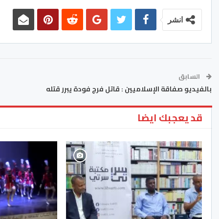
انشر
السابق
بالفيديو صفاقة الإسلاميين : قاتل فرج فودة يبرر قتله
قد يعجبك ايضا