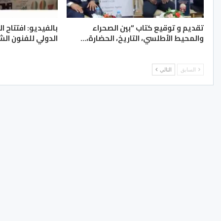
تقديم و توقيع كتاب “بين الصحراء
بالفيديو: افتتاح ا
والمحيط الأطلسي، التاريخ، الحضارة،…
الدولي للفنون الش
السابق
التالي