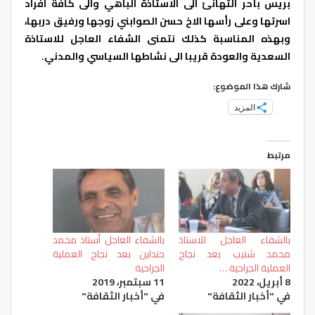
بريس بأحر التهانئ الى الاستاذة الباهي والى كافة افراد
اسرتها وعلى رأسها الاخ حسن الصوابني زوجها ورفيق دربها،
وبهذه المناسبة كذلك نتمنى الشفاء العاجل للاستاذة
السعدية والعودة قريبا الى نشاطها السياسي والمدني.
شارك هذا الموضوع:
المزيد
مرتبط
بالشفاء العاجل للاستاذ
بالشفاء العاجل أستاذ محمد
محمد شنيب بعد نجاح
حنداين بعد نجاح العملية
العملية الجراحية …
الجراحية
8 أبريل، 2022
11 سبتمبر، 2019
في "أخبار الثقافة"
في "أخبار الثقافة"