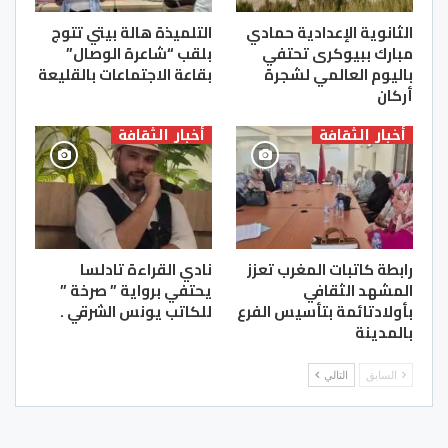
الثانوية الإعدادية حمادي
التلميذة هالة بيتي تتوج
مبارك ببيوكرى تحتفي
بلقب “شاعرة الوصال”
باليوم العالمي لشجرة
بقاعة الاجتماعات بالقليعة
أركان
أخبار الثقافة
أخبار الثقافة
رابطة كاتبات المغرب تعزز
نادي القراءة تادلسا
المشهد الثقافي
يحتفي برواية ” صرخة ”
بأولادتائمة بتأسيس الفرع
للكاتب يونس الشرقي .
بالمدينة
السابق
التالي