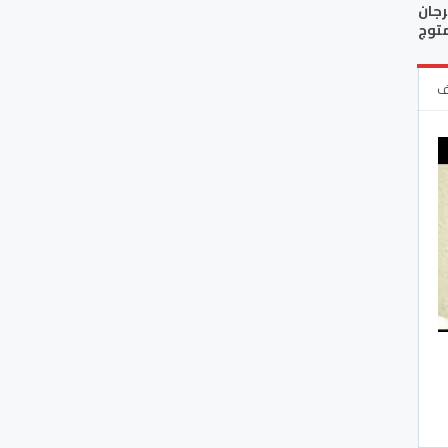
رجان
متوج
ف