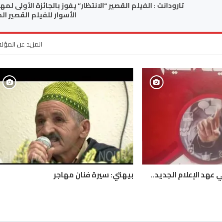
تارودانت : الفيلم القصير “الانتظار” يفوز بالجائزة الأولى لمه
الأسوار للفيلم القصير ال
المزيد عن المؤل
 عهد الإعلام الجديد..
بيهتي: سيرة فنان مهاجر