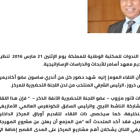
شهدت قاعة الندوات للمكتبة الوطنية للمملكة يوم الإثنين 21 م
 معهد أسامر للأبحاث والدراسات الإستراتيجية.
ن اللقاء المومإ إليه شهد حضور كل من أندري ساسون عضو أكاديمي
خروز ، الرئيس الشرفي المنتخب من لدن اللجنة التحضيرية للمركز.
نور مزروب – عضو اللجنة التحضيرية الآنفة الذكر – ” فإن هذا اللقا
ركة الناشط الليبي والرئيس السابق للكونغرس العالمي الأمازيغ
خليفة، كما سيخصص ذات اللقاء لتقديم أوراق المركز الداخلي
ل، فقد أكد المتحدث أنه “من المزمع أن يعلن عن مشروع المهرجا
يغي اللذان يشكلان أهم مشاريع المركز على المدى القصير إضافة ال