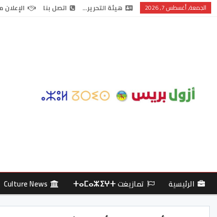
الجمعة, أغسطس 7, 2026
هيئة التحرير…
اتصل بنا
الإعلان م
الرئيسية
تمازيغت ⵜⴰⵎⴰⵣⵉⵖⵜ
Culture News