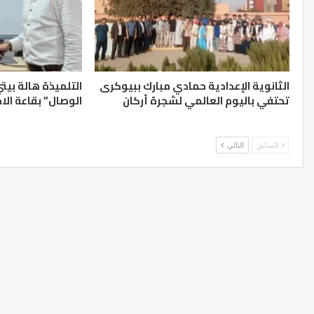
الثانوية الإعدادية حمادي مبارك ببيوكرى
التلميذة هالة بيت
تحتفي باليوم العالمي لشجرة أركان
الوصال” بقاعة الا
السابق
التالي