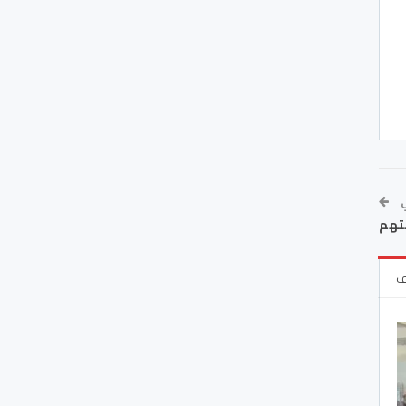
ي
نتهم
ف