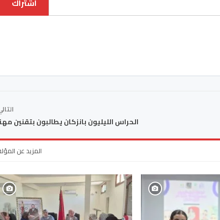
اشتراك
التال
الحراس الليليون بانزكان يطالبون بتقنين مه
المزيد عن المؤل