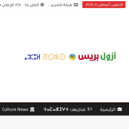
الخميس, أغسطس 6, 2026
هيئة التحرير…
اتصل بنا
الإعلان 
الرئيسية
تمازيغت ⵜⴰⵎⴰⵣⵉⵖⵜ
Culture News