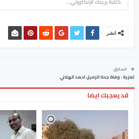
انشر
السابق
تعزية : وفاة جدة الزميل احمد الهلالي
قد يعجبك ايضا