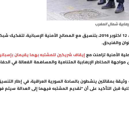
رهابية شمال المغرب
فكك المكتب المركزي للأبحاث القضائية من جديد، اليوم الأربعاء 12 اكتوبر 2016، بتنسيق مع المصالح الأمنية الإسبانية، لتفكيك ش
وان والفنيدق.
ملية الأمنية تزامنت مع
إيقاف شريكين للمشتبه بهما يقيمان بإسبانيا
اق مواجهة المخاطر الإرهابية المتنامية والمساهمة الفعالة في الحفا
ة وثيقة بمقاتلين ينشطون بالساحة السورية العراقية، في إطار التنسي
ية قبل التأكيد على أن “تقديم المشتبه فيهما إلى العدالة سيتم فو