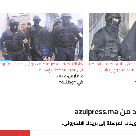
اعش للاشتباه في انخراطه
طاطا: توقيف عنصر متطرف موالي لداعش متورط
لتنفيذ مشروع إرهابي
في تنفيذ مخططات إرهابية
2 مارس، 2022
في "وطنية"
azulpre
نات المرسلة إلى بريدك الإلكتروني.