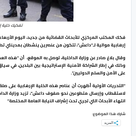
تفكيك خلية إ
إرهابية موالية لـ”داعش”، تتكون من عنصرين ينشطان بمدينتي تط
وقال بلاغ صادر عن وزارة الداخلية، توصل به الموقع، أن “هذه الع
وذلك في إطار الشراكة الأمنية الإستراتيجية بين البلدين، في سي
على الأمن والسلم الدوليين”.
“التحريات الأولية أظهرت أن عناصر هذه الخلية الإرهابية على صل
لاستقطاب وإرسال متطوعين نحو صفوف داعش”، تزيد وزارة الداخل
انتهاء الأبحاث التي تجري تحت إشراف النيابة العامة المختصة”
شارك هذا الموضوع:
المزيد