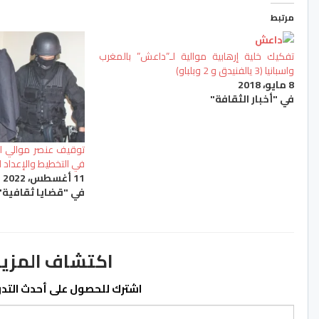
مرتبط
تفكيك خلية إرهابية موالية لـ”داعش” بالمغرب
واسبانيا (3 يالفنيدق و 2 وبلباو)
8 مايو، 2018
في "أخبار الثقافة"
توقيف عنصر موالي لد
في التخطيط والإعداد 
11 أغسطس، 2022
في "قضايا ثقافية"
اكتشاف المزيد من ss.ma
اشترك للحصول على أحدث التدوي
كتابة بريدك الإلكتروني...