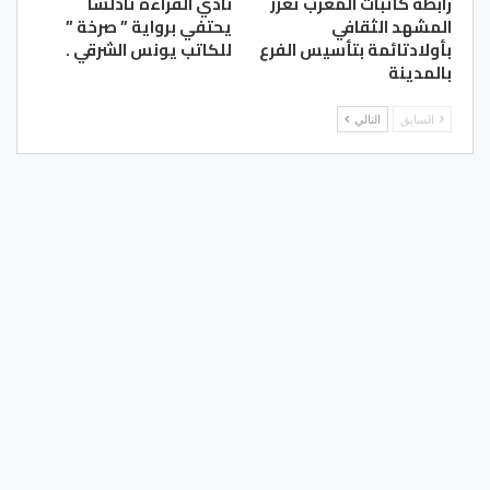
رابطة كاتبات المغرب تعزز
نادي القراءة تادلسا
المشهد الثقافي
يحتفي برواية ” صرخة ”
بأولادتائمة بتأسيس الفرع
للكاتب يونس الشرقي .
بالمدينة
السابق
التالي