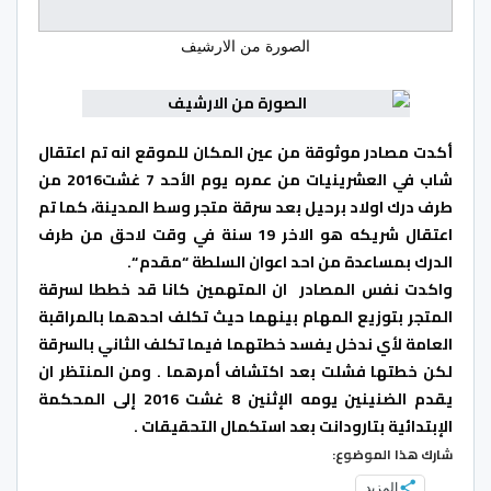
الصورة من الارشيف
أكدت مصادر موثوقة من عين المكان للموقع انه تم اعتقال
شاب في العشرينيات من عمره يوم الأحد 7 غشت2016 من
طرف درك اولاد برحيل بعد سرقة متجر وسط المدينة، كما تم
اعتقال شريكه هو الاخر 19 سنة في وقت لاحق من طرف
الدرك بمساعدة من احد اعوان السلطة “مقدم “.
واكدت نفس المصادر ان المتهمين كانا قد خططا لسرقة
المتجر بتوزيع المهام بينهما حيث تكلف احدهما بالمراقبة
العامة لأي ندخل يفسد خطتهما فيما تكلف الثاني بالسرقة
لكن خطتها فشلت بعد اكتشاف أمرهما . ومن المنتظر ان
يقدم الضنينين يومه الإثنين 8 غشت 2016 إلى المحكمة
الإبتدائية بتارودانت بعد استكمال التحقيقات .
شارك هذا الموضوع:
المزيد