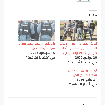
مرتبط
إحالة عنصرين من عصابة
تارودانت : الدرك يطيح بسارق
السرقة على استئنافية أكادير
سيارة بأولاد برحيل
من طرف درك أولاد برحيل ..
14 سبتمبر، 2022
20 يوليو، 2022
في "قضايا ثقافية"
في "قضايا ثقافية"
اولاد برحيل : طعن عون
سلطة بسلاح ابيض
21 مايو، 2014
في "أخبار الثقافة"