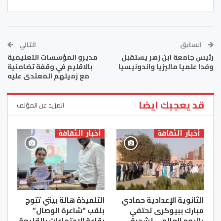
السابق
التالي
رئيس جامعة ابن زهر يستقبل
مديرو المؤسسات التعليمية
وفدا علميا ماليزيا واندونيسيا
بالاقليم في وقفة تضامنية
مع زميلهم المعتدى عليه
قد يعجبك ايضا
المزيد عن المؤلف
أخبار الثقافة
أخبار الثقافة
الثانوية الإعدادية حمادي
التلميذة هالة بيتي تتوج
مبارك ببيوكرى تحتفي
بلقب “شاعرة الوصال”
باليوم العالمي لشجرة
بقاعة الاجتماعات بالقليعة