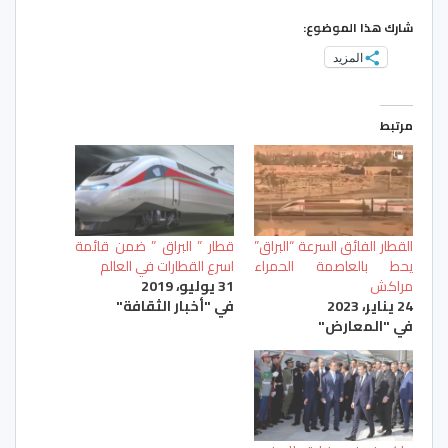
شارك هذا الموضوع:
المزيد
مرتبط
القطار الفائق السرعة “البراق”
قطار ” البراق ” ضمن قائمة
يحط بالعاصمة الحمراء
اسرع القطارات في العالم
مراكش
31 يوليو، 2019
24 يناير، 2023
في "أخبار الثقافة"
في "المعارض"