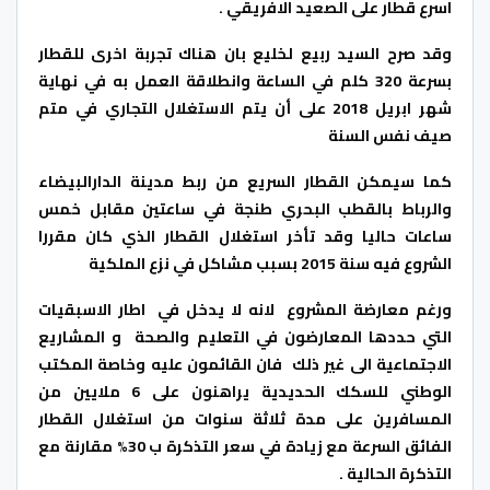
اسرع قطار على الصعيد الافريقي .
وقد صرح السيد ربيع لخليع بان هناك تجربة اخرى للقطار
بسرعة 320 كلم في الساعة وانطلاقة العمل به في نهاية
شهر ابريل 2018 على أن يتم الاستغلال التجاري في متم
صيف نفس السنة
كما سيمكن القطار السريع من ربط مدينة الدارالبيضاء
والرباط بالقطب البحري طنجة في ساعتين مقابل خمس
ساعات حاليا وقد تأخر استغلال القطار الذي كان مقررا
الشروع فيه سنة 2015 بسبب مشاكل في نزع الملكية
ورغم معارضة المشروع لانه لا يدخل في اطار الاسبقيات
التي حددها المعارضون في التعليم والصحة و المشاريع
الاجتماعية الى غير ذلك فان القائمون عليه وخاصة المكتب
الوطني للسكك الحديدية يراهنون على 6 ملايين من
المسافرين على مدة ثلاثة سنوات من استغلال القطار
الفائق السرعة مع زيادة في سعر التذكرة ب 30% مقارنة مع
التذكرة الحالية .