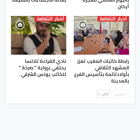
أركان
أخبار الثقافة
أخبار الثقافة
رابطة كاتبات المغرب تعزز
نادي القراءة تادلسا
المشهد الثقافي
يحتفي برواية ” صرخة ”
بأولادتائمة بتأسيس الفرع
للكاتب يونس الشرقي .
بالمدينة
السابق
التالي