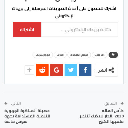
لقضايا حقوق الطفل،
اشترك للحصول على أحدث التدوينات المرسلة إلى بريدك
بمناسبة اليوم العالمي
الإلكتروني.
لحقوق الطفل، الذي
يخلّده العالم يوم 20
كتابة بريدك الإلكتروني...
نوفمبر".…
اشتراك
افريقيا
الامم المتحدة
الحرب
اليونيسيف
انشر
السابق
التالي
كأس العالم
حصيلة المناظرة الجهوية
2030..الدارالبيضاء تنتظر
للتنمية المستدامة بجهة
ملعبها الكبير
سوس ماسة