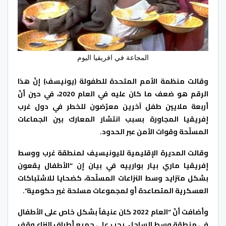
المجاعة في افريقيا اليوم
وقالت منظمة الأمم المتحدة للطفولة (يونيسف) إنّ هذا
الرقم هو ضعف ما كان عليه في العام 2020، في حين أنّ
أربعة ملايين طفل آخرين معرّضون للخطر في دول غرب
إفريقيا المجاورة بسبب انتشار المعارك بين الجماعات
المسلّحة وقوات الأمن عبر الحدود.
وقالت المديرة الإقليمية لليونيسيف لمنطقة غرب ووسط
إفريقيا ماري بيار بوارييه في بيان إن “الأطفال يقعون
بشكل متزايد وسط النزاعات المسلّحة، كضحايا للاشتباكات
العسكرية المتصاعدة أو لمجموعات مسلحة غير حكومية”.
وأضافت أنّ “العام 2022 كان عنيفاً بشكل خاص على الأطفال
في منطقة وسط الساحل. يجب على جميع أطراف النزاع وقف