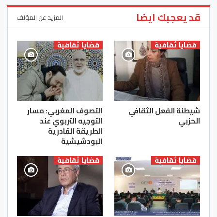
قد يعجبك ايضا
المزيد عن المؤلف
قضايا ثقافية
قضايا ثقافية
شيطنة الفعل الثقافي
التصوف المغربي‎: مسار
الحزبي
التوجيه التربوي عند
الطريقة القادرية
البودشيشية
قضايا ثقافية
قضايا ثقافية