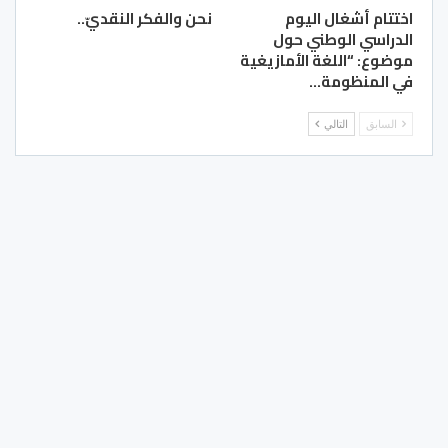
اختتام أشغال اليوم
نحن والفكر النقديّ..
الدراسي الوطني حول
موضوع: “اللغة الأمازيغية
في المنظومة…
السابق
التالي