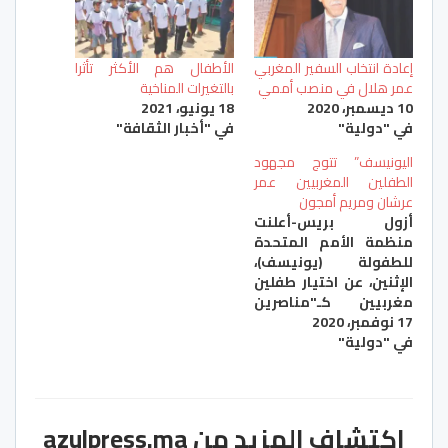
إعادة انتخاب السفير المغربي
الأطفال هم الأكثر تأثرا
عمر هلال في منصب أممي
بالتغيرات المناخية
10 ديسمبر، 2020
18 يونيو، 2021
في "دولية"
في "أخبار الثقافة"
اليونيسف” تتوج مجهود
الطفلين المغربيين عمر
عرشان ومريم أمجون
أزول بريس-أعلنت
منظمة الأمم المتحدة
للطفولة (يونيسف)،
الإثنين، عن اختيار طفلين
مغربيين كـ"مناصرين
17 نوفمبر، 2020
يافعين" لقضايا حقوق
في "دولية"
الطفل. وقال فرع
المنظمة الأممية في
المغرب، عبر بيان، إنه تم
"تعيين كل من مريم
أمجون وعمر عرشان
اكتشاف المزيد من azulpress.ma
كمناصرين يافعين