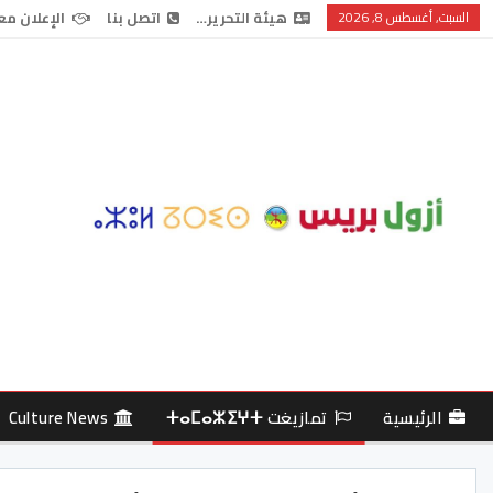
السبت, أغسطس 8, 2026
هيئة التحرير…
اتصل بنا
الإعلان مع
الرئيسية
تمازيغت ⵜⴰⵎⴰⵣⵉⵖⵜ
Culture News