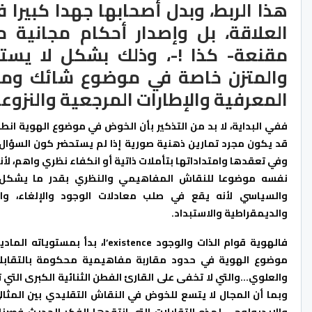
هذا الربط، وبدل أصحابها جهدا كبير
العلاقة، بل وإصدار أحكام مجانية م
مقنعة- كذا !-، وذلك بشكل لا يست
والمتزن خاصة في موضوع شائك ومف
المعرفية والإطارات المرجعية والنزوعا
ففي البداية، لا بد من التذكير بأن الخوض في موضوع الهوية ان
قد يكون مجرد تمارين ذهنية صورية إذا لم يستحضر كون السؤال ا
وفي تعقدها وامتداداتها بتأملات ذاتية أو انكفاء نظري واهم، ل
نفسه موضوعا للنقاش المفاهيمي والنظري بقدر ما يشكل مج
والسياسي لأنه يقع في صلب معادلات الوجود والإلغاء، والتأح
والديمقراطية والاستبداد.
فالهوية قوام الذات والوجود ence
موضوع الهوية في حدود مقاربة مفاهيمية محكومة بالتقابلات 
والعلوي…والتي لا تخفى على القارئ الفطن الثنائية الكبرى الت
وبما أن المجال لا يتسع للخوض في النقاش التقليدي بين المثا
والإيديولوجي لهذه التقابلات التي انتقدها الفكر الحديث فص