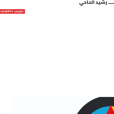
ـــ رشيد الحاحي
تمازيغت ⵜⴰⵎⴰⵣⵉⵖⵜ