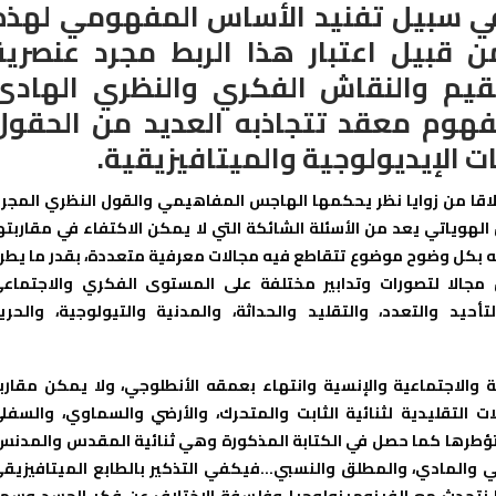
ا في سبيل تفنيد الأساس المفهومي لهذه
ن قبيل اعتبار هذا الربط مجرد عنصرية
قيم والنقاش الفكري والنظري الهادئ
هوم معقد تتجاذبه العديد من الحقول
ت الإيديولوجية والميتافيزيقية.
طلاقا من زوايا نظر يحكمها الهاجس المفاهيمي والقول النظري المجرد
لهوياتي يعد من الأسئلة الشائكة التي لا يمكن الاكتفاء في مقاربته
أنه بكل وضوح موضوع تتقاطع فيه مجالات معرفية متعددة، بقدر ما يطر
الا لتصورات وتدابير مختلفة على المستوى الفكري والاجتماع
يد والتعدد، والتقليد والحداثة، والمدنية والتيولوجية، والحري
l’exist، بدأ بمستوياته المادية والاجتماعية والإنسية وانتهاء بعمقه الأنطلوجي، ولا يمكن مقارب
التقليدية لثنائية الثابت والمتحرك، والأرضي والسماوي، والسفل
ي تؤطرها كما حصل في الكتابة المذكورة وهي ثنائية المقدس والمدنس
لي والمادي، والمطلق والنسبي…فيكفي التذكير بالطابع الميتافيزيق
رنا نتحدث مع الفينومينولوجيا وفلسفة الاختلاف عن فكر الجسد وسم