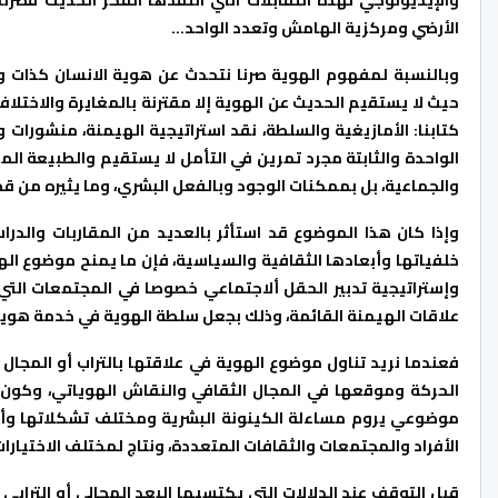
الأرضي ومركزية الهامش وتعدد الواحد…
وبالنسبة لمفهوم الهوية صرنا نتحدث عن هوية الانسان كذا
حيث لا يستقيم الحديث عن الهوية إلا مقترنة بالمغايرة والاختل
الواحدة والثابتة مجرد تمرين في التأمل لا يستقيم والطبيعة ال
والجماعية، بل بممكنات الوجود وبالفعل البشري، وما يثيره من قض
وإذا كان هذا الموضوع قد استأثر بالعديد من المقاربات والدرا
خلفياتها وأبعادها الثقافية والسياسية، فإن ما يمنح موضوع ا
وإستراتيجية تدبير الحقل ألاجتماعي خصوصا في المجتمعات الت
علاقات الهيمنة القائمة، وذلك بجعل سلطة الهوية في خدمة هوية
فعندما نريد تناول موضوع الهوية في علاقتها بالتراب أو المجال 
الحركة وموقعها في المجال الثقافي والنقاش الهوياتي، وكون
موضوعي يروم مساءلة الكينونة البشرية ومختلف تشكلاتها وأبعا
الأفراد والمجتمعات والثقافات المتعددة، ونتاج لمختلف الاختيار
قبل التوقف عند الدلالات التي يكتسيها البعد المجالي أو التراب