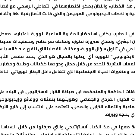
 هذا الخطاب، واللذان يمكن اختصارهما في التعاطي الرسمي مع قضاي
ة والخطاب الايديولوجي المهيمن والذي كانت الأمازيغية لغة وثقاف
في المغرب يكفي استحضار المقاربة العلمية للهوية باعتبارها معط
كيان البشري، وتغذي سيرورة تطوره وتفاعله مع عناصر ومستجدات محيط
علمي في تناول سؤال الهوية، ومختلف القضايا التي تتفرع عنه كالسياس
 “ألايكولوجي” للهوية أي ربطها بالمجال هو الذي يحدد مفصل الثاب
معات البشرية تتحدد من خلال مجال وجودها ككيانات وطنية وحضارية
متغيرات الحياة الاجتماعية التي تتفاعل داخل الإطار الهوياتي الناظ
ئات الحاكمة والمتحكمة في صياغة القرار الاستراتيجي في البلاد عل
ات الكيان الفردي والجماعي وهويتهما بتمثلات ووقائع وإيديولوجي
عية وانتمائه الترابي والمحلي، لتعتمد على الانتساب إلى خارج الأر
 ينتجه ويبرره.
ة معها في هذا الخيار ألاستراتيجي والتي صرفتها من خلال السياسا
 قرن، والتي تحرص على إعادة إنتاجها كواقع اجتماعي وكتمثلات وتصورا