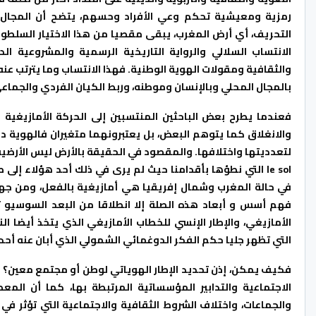
رمزية ومعيشية تحكم وعي الأفراد وحسهم، يتضح أن المجال ا
التحريف، أي أرض المغرب، يبقى مقصيا من هذا الاختيار السلط
الانتساب السلالي والرواية التاريخية الرسمية والمشروعية ا
والثقافية ومقولات الهوية الوطنية. فهذا الانتساب وما يترتب عنه
بالمجال المحلي وبالإنسان وموطنه، وربط الكيان الفردي والجماع
فعندما يطرح بعض الباحثين المنتسبين إلى الحركة الأمازيغية 
والانغلاق كما يتوهم البعض، بل يعتبرونهما متغيران فالهوية دي
لتعدديتها واختلافها. والمقصود في الحقيقة بالأرض ليس الأرضية
le sol التي نطؤها بأقدامنا حيث لم يرى في ذلك أحد هؤلاء إ
في حالة المغرب وشمال إفريقيا هي أمازيغية بالفعل، ومن جهة 
فهم أسس و أبعاد هذه الصلة إلا انطلاقا من البعد السوسيو 
الأمازيغي، والإطار الإنسي للخطاب الأمازيغي الذي يتخذ أيضا 
التي تظهر جليا حكم الفكر الدوغمائي الشمولي الذي أبان عنه أ
فكيف يمكن، إذن تحديد الإطار الهوياتي لوطن أو مجتمع معين؟ ف
الاجتماعية والتدابير المؤسساتية المرتبطة بها، كما أن المع
والجماعات، واختلاف الشروط الثقافية والاجتماعية التي تؤثر 