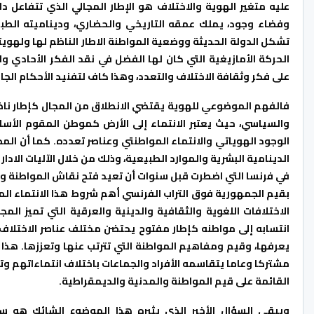
عليه متغير الهوية والاختلاف هو الإطار المجالي الذي تتفاعل د
وفضاء وجود، يملك عمقه التاريخي والحضاري، وديناميته الطبي
تشكل الدولة الحديثة ووضعية المواطنة الاطار الناظم لها ولهويت
الحركة الأمازيغية التي كان لها الفضل في نقد الفكر الأحادي و
على فكر وثقافة الاختلاف والتعدد، وهذا كاف لتفنيد الأحكام الجا
فالفهم الموضوعي للهوية يقتضي الانطلاق من المجال كإطار نا
والسياسي، حيث يعتبر الانتماء إلى الأرض كموطن المقوم الأس
الوجود الهوياتي والانتماء المواطنتي وعناصر تعدده. كما أن المج
الدينامية البشرية والموارد الطبيعية، وذلك من خلال الآليات الادا
في فرنسا التي اضطرت قبل سنوات أن تعيد فتح نقاش المواطنة وال
بقيم الجمهورية فوق التراب الفرنسي أهم شروط هذا الانتماء ال
الاختلافات اللغوية والثقافية والدينية والعرقية التي تميز ا
انتسابه إلى مواطنه كإطار مفتوح يحتضن مختلف عناصر الاختلاف و
يعرفها، وقيم ومفاهيم المواطنة التي تترتب عنها وتعززها. هذا
مشتركا وعاما يتقاسمه الأفراد والجماعات باختلاف انتماءاتهم 
القائمة على قيم المواطنة والمدنية والديمقراطية.
ويبقى السؤال الأخير الذي يثيره هذا الموضوع الشائك هو سؤ