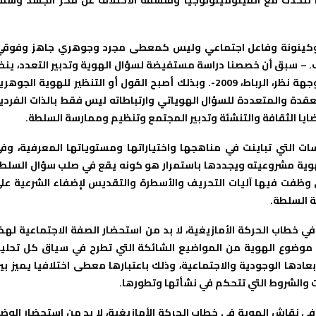
ت وكينونة وفاعل اجتماعي وليس كمعطى مجرد وجوهري جاهز وفوقي
اف. – سبق أن خصصنا دراسة مستفيضة لسؤال الهوية وتدبير التعدد، ينظ
كتابنا: الأمازيغية والسلطة، نقد استراتيجية الهيمنة، منشورات وجهة نظر، الرباط، 2009-. وبذلك أصبح القول أو التنظير للهوية الجوه
معقدة والمتعددة للسؤال الهوياتي وارتباطاته ليس فقط بالذات الفردي
ايا الثقافة والتنشئة وتدبير المجتمع وتنظيم وممارسة السلطة.
سات التي تباينت في مناهجها واختياراتها ومستوياتها المعرفية، وف
لهوية مشروعيته ويجددها باستمرار هو كونه يقع في صلب سؤال السلط
ي وظفت فيها آليات التحريف والأسطرة والتقديس لإضفاء الشرعية عل
 السلطة.
في خطاب الحركة الأمازيغية، لا بد من استحضار الصفة الاجتماعية لهذ
 موضوع الهوية من المواضيع الشائكة التي تطرح في سياق كل تحلي
دها الوجودية والاجتماعية، وذلك باعتبارها معطى اختلافيا يميز بي
ات والشروط التي تتحكم في نشأتها وتطورها.
ي في نقاش الهوية في خطاب الحركة الأمازيغية، لا بد من استحضار الوض