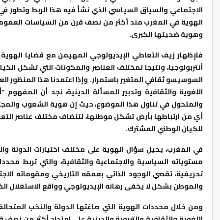
الاجتماعي والسياق السياسي الذي نشأ فيه هذا الربط وتطور في
الهوية في المغرب مند أكثر من نصف قرن من السياسات العمومي
وهوية ضحيتها الكبرى.
فلإظهار زيف التعاطي الإيديولوجي المهيمن مع قضايا الهوية 
أنتربولوجيا، ونتيجا لمختلف العناصر والمكونات التي تشكل ال
السوسيسو ثقافي المتغير باستمرار. وإذا اعتمدنا هذا المنظور ال
اللغوية والثقافية وتدبير المسألة الدينية، نجد أن المفهوم
والمتحول في تناول هذا الموضوع، حيث إن هوية الشعوب والمجت
أي من ارتباطها بأرض تشكل موطنها، لتنضاف مختلف عناصر التعدد و
للكيان الوطني المشترك.
في المغرب، يحيل سؤال الهوية على مختلف اختيارات الدولة والف
مستوياته السياسية والاجتماعية والثقافية، والتي تربط محدد
تحريفية، تقصي الوجود الذاتي بعمقه التاريخي ومقوماته الاجتما
والموطن بشكل لا يخفى رهانه الإيديولوجي وواقع الاستغلال الذي
ومن خلال محددات الهوية التي صاغتها الدولة والنخب المتحالف
اللغوية والثقافية والتربوية والدينية على امتداد أكثر من نصف