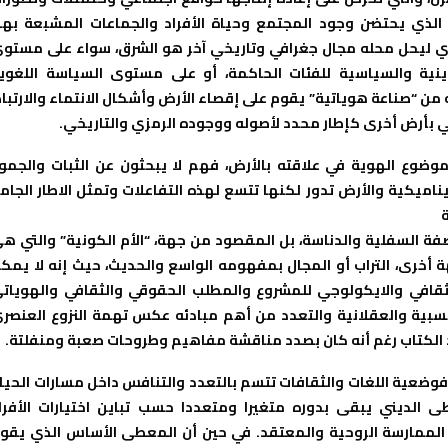
لذي يحتضن وجود المجتمع وحياة الأفراد والجماعات المشبعة بهذ
وي ليحل محله مجال جغرافي وتاريخي آخر هو الشرق، سواء على مستو
لدينية والسياسية للفئات الحاكمة، أو على مستوى السياسة اللغوي
 من “صناعة هوياتية” يقوم على إقصاء الأرض وأشكال الانتماء والارتبا
ي بأرض أخرى كإطار محدد لأصوله ووجوده الرمزي والتاريخي.
موضوع الهوية في علاقته بالأرض، فهم لا يبحثون عن الثبات والجمو
ناميكية والأرض تدور لكنها تتسع لهذه التفاعلات وتمثل الاطار الجام
لى صفة السفلية والدناسة، بل المقصود من جهة، “الأم الكونية” والتي ه
أخرى، التراب أو المجال بمفهومه الواسع والحديث، حيث إنه لا يمك
ثقافي والايكولوجي للمشروع والمطلب الحقوقي والثقافي والهويات
النسبية والعقلانية والتعدد من أهم مبادئه عكس تهمة النزوع العنصر
حد الكتاب رغم أنه كان بصدد مناقشة مفاهيم وطروحات صعبة ومنفلتة.
وضعية اللغات والثقافات تتسم بالتعدد والتنافس داخل مسارات الحيا
طى الديني يبقى بدوره متغيرا ومتعددا حسب تباين اختيارات الأفرا
في الممارسة الروحية والمعتقد. في حين أن المعطى الأساس الذي يقو