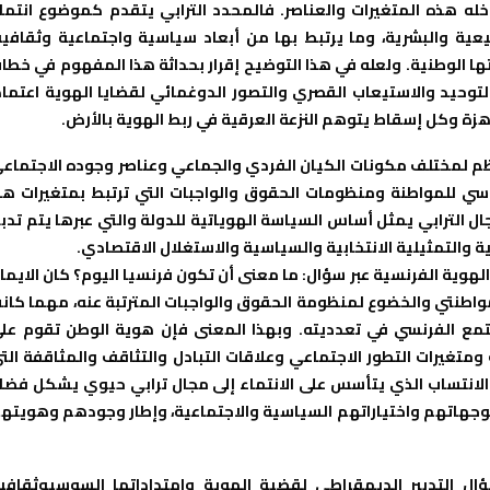
اخله هذه المتغيرات والعناصر. فالمحدد الترابي يتقدم كموضوع انتما
عية والبشرية، وما يرتبط بها من أبعاد سياسية واجتماعية وثقافية
ها الوطنية. ولعله في هذا التوضيح إقرار بحداثة هذا المفهوم في خطا
التوحيد والاستيعاب القصري والتصور الدوغمائي لقضايا الهوية اعتماد
هزة وكل إسقاط يتوهم النزعة العرقية في ربط الهوية بالأرض.
ظم لمختلف مكونات الكيان الفردي والجماعي وعناصر وجوده الاجتماع
اسي للمواطنة ومنظومات الحقوق والواجبات التي ترتبط بمتغيرات هذ
ال الترابي يمثل أساس السياسة الهوياتية للدولة والتي عبرها يتم تدبي
رية والتمثيلية الانتخابية والسياسية والاستغلال الاقتصادي.
هوية الفرنسية عبر سؤال: ما معنى أن تكون فرنسيا اليوم؟ كان الايما
مواطنتي والخضوع لمنظومة الحقوق والواجبات المترتبة عنه، مهما كان
لمجتمع الفرنسي في تعدديته. وبهذا المعنى فإن هوية الوطن تقوم عل
متغيرات التطور الاجتماعي وعلاقات التبادل والتثاقف والمثاقفة الت
 الانتساب الذي يتأسس على الانتماء إلى مجال ترابي حيوي يشكل فضا
وتوجهاتهم واختياراتهم السياسية والاجتماعية، وإطار وجودهم وهويته
ال التدبير الديمقراطي لقضية الهوية وامتداداتها السوسيوثقافي