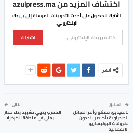
اكتشاف المزيد من azulpress.ma
اشترك للحصول على أحدث التدوينات المرسلة إلى بريدك
الإلكتروني.
كتابة بريدك الإلكتروني...
اشتراك
انشر
السابق
التالي
بالفيديو: ممثلو وأطر القبائل
المغرب ينهي تشييد بناء جدار
الصحراوية بأكادير ينددون
رملي في منطقة الكركرات
بخروقات البوليساريو
الانفصالية