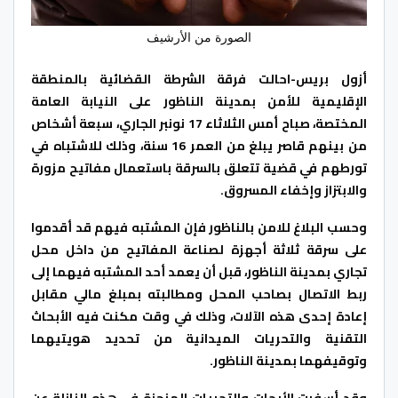
الصورة من الأرشيف
أزول بريس-احالت فرقة الشرطة القضائية بالمنطقة
الإقليمية للأمن بمدينة الناظور على النيابة العامة
المختصة، صباح أمس الثلاثاء 17 نونبر الجاري، سبعة أشخاص
من بينهم قاصر يبلغ من العمر 16 سنة، وذلك للاشتباه في
تورطهم في قضية تتعلق بالسرقة باستعمال مفاتيح مزورة
والابتزاز وإخفاء المسروق.
وحسب البلاغ للامن بالناظور فإن المشتبه فيهم قد أقدموا
على سرقة ثلاثة أجهزة لصناعة المفاتيح من داخل محل
تجاري بمدينة الناظور، قبل أن يعمد أحد المشتبه فيهما إلى
ربط الاتصال بصاحب المحل ومطالبته بمبلغ مالي مقابل
إعادة إحدى هذه الآلات، وذلك في وقت مكنت فيه الأبحاث
التقنية والتحريات الميدانية من تحديد هويتيهما
وتوقيفهما بمدينة الناظور.