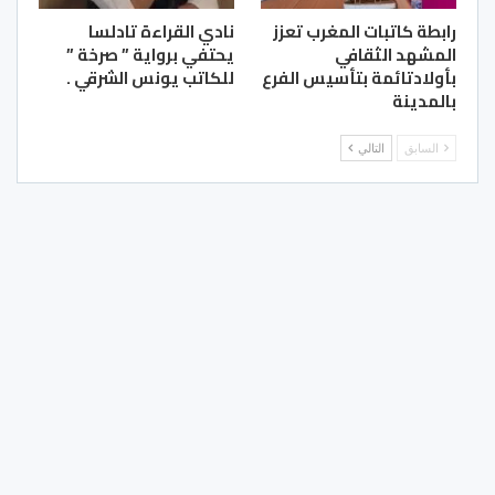
رابطة كاتبات المغرب تعزز
نادي القراءة تادلسا
المشهد الثقافي
يحتفي برواية ” صرخة ”
بأولادتائمة بتأسيس الفرع
للكاتب يونس الشرقي .
بالمدينة
السابق
التالي