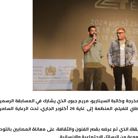
خرجة وكاتبة السيناريو، مريم جبور، الذي يشارك في المسابقة الرسمي
لفئة الأفلام القصيرة، ضمن فعاليات الدورة ال 24 للمهرجان الوطني للفيلم، المنظمة إلى غاية 26 أكتوبر الجاري، تحت الرعاية ال
لمخرجة الشابة الضوء في هذا العمل السينمائي (20 دقيقة)، الذي تم عرضه بقصر الفنون والثقافة، على معاناة المصابين بالتو
ة من الرسائل الاجتماعية والإنسانية.