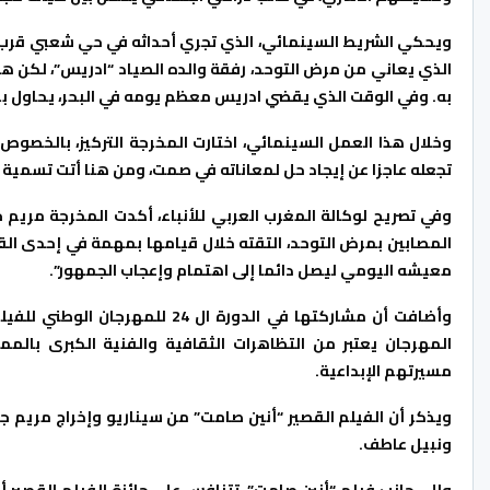
الذي يعاني من مرض التوحد، رفقة والده الصياد “ادريس”، لكن 
به. وفي الوقت الذي يقضي ادريس معظم يومه في البحر، يحاول بإم
وخلال هذا العمل السينمائي، اختارت المخرجة التركيز، بالخصوص،
تجعله عاجزا عن إيجاد حل لمعاناته في صمت، ومن هنا أتت تسمية ا
وفي تصريح لوكالة المغرب العربي للأنباء، أكدت المخرجة مري
المصابين بمرض التوحد، التقته خلال قيامها بمهمة في إحدى القر
معيشه اليومي ليصل دائما إلى اهتمام وإعجاب الجمهور”.
وأضافت أن مشاركتها في الدورة ا
المهرجان يعتبر من التظاهرات الثقافية والفنية الكبرى بال
مسيرتهم الإبداعية.
ويذكر أن الفيلم القصير “أنين صامت” من سيناريو وإخراج مريم 
ونبيل عاطف.
وإلى جانب فيلم “أنين صامت”، تتنافس على جائزة الفيلم القصير 