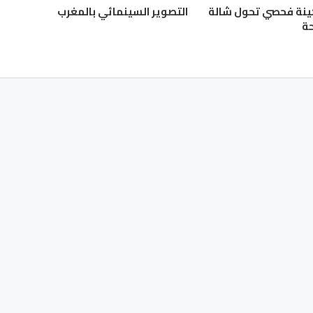
2025 : سكينة فحصي تحول شالة
التصوير السينمائي بالمغرب
ة