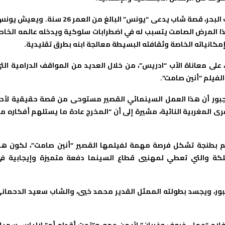
ويحكي الشريط السينمائي، الذي تجري أحداثه في حي شعبي قرب البحر، قصة شاب يدعى “يونس” البالغ من العمر 26 سنة. ويع
هذا المرض الصامت يتسبب له في اضطرابات سلوكية ويدخله عالمه الخا
كانياته الخاصة وثقافته البسيطة معالجة ابنه بطرق تقليدية.
 على معاناة الأب “ادريس”، من خلال العديد من المواقف الدرامية الت
لفيلم “أنين صامت”.
م جبور أن هذا العمل السينمائي القصير مستوحى من قصة حقيقية لأح
ى المغربية النائية، مشيرة إلى أن “المخرج عادة ما يستلهم أفكاره م
ل 24 للمهرجان الوطني للفيلم بطنجة تشكل فرصة مهمة لفيلمها القصير “أنين صامت”، لكون هذ
مملكة والتي تعطي لمهنيي قطاع السينما دفعة متميزة وإيجابية ف
جبور، ويجسد بطولته الممثل القدير محمد خيي، والشاب سعيد الدحمان
أفلام “حمل، خروف وغربان” لأيمن حمو، و”تحت أقدام أم” لإلياس سهيل