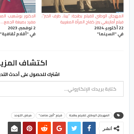
المهرجان الوطني للفيلم بطنجة: “يينا.. طرف الخبز”،
الدكتور بوشعيب الم
فيلم أمازيغي يبرز كفاح المرأة المغربية
مفرد بصيغة الجمع…
22 أكتوبر، 2024
2 نوفمبر، 2023
في "السينما"
في "أقلام ثقافية"
اكتشاف المزيد من ss.ma
اشترك للحصول على أحدث التدوي
كتابة بريدك الإلكتروني...
المهرجان الوطني للفيلم بطنجة
فيلم “أنين صامت”
مرضى التوحد
انشر