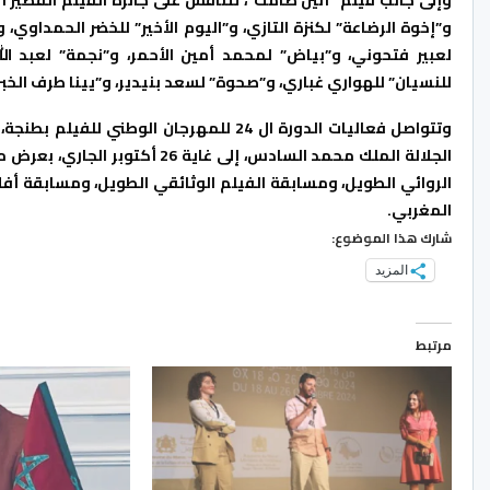
و”إخوة الرضاعة” لكنزة التازي، و”اليوم الأخير” للخضر الحمداوي، و
لعبير فتحوني، و”بياض” لمحمد أمين الأحمر، و”نجمة” لعبد الله
للنسيان” للهواري غباري، و”صحوة” لسعد بنيدير، و”يينا طرف الخبز
وتتواصل فعاليات الدورة ال 24 للمهرجان ال
الجلالة الملك محمد السادس، إلى 
الروائي الطويل، ومسابقة الفيلم الوثائقي الطويل، ومسابقة أفل
المغربي.
شارك هذا الموضوع:
المزيد
مرتبط