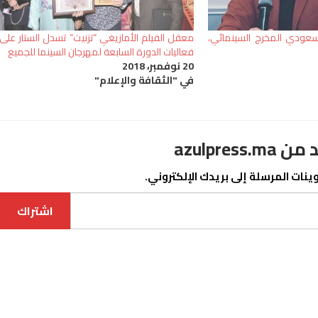
سعودي المخرج السينمائي،
معقل الفيلم الأمازيغي “تزنيت” تسدل الستار على
فعاليات الدورة السابعة لمهرجان السينما للجميع
20 نوفمبر، 2018
في "الثقافة والإعلام"
azulpre
نات المرسلة إلى بريدك الإلكتروني.
اشتراك