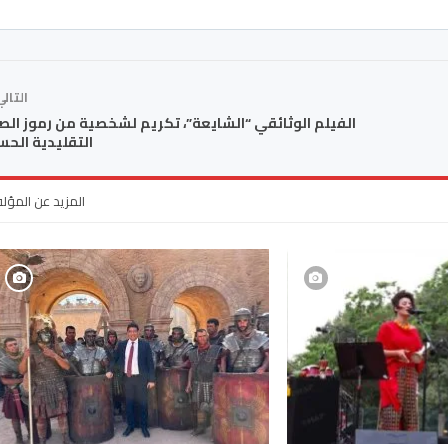
التال
الفيلم الوثائقي “الشايعة”، تكريم لشخصية من رموز الص
التقليدية الحس
المزيد عن المؤل