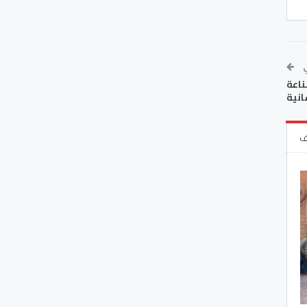
ي
ناعة
انية
ف