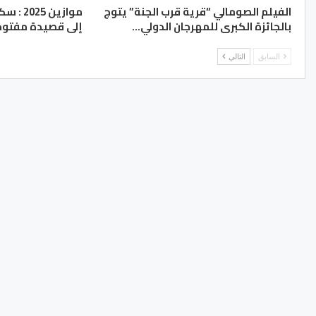
الفيلم الصومالي “قرية قرب الجنة” يتوج
موازين 
بالجائزة الكبرى للمهرجان الدولي…
إلى قصيدة مفتوح
السابق
التالي