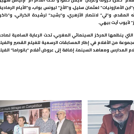
”ابن الأمازونيات” لعثمان سليل، و”الأخ” ليونس بواب، و”الأيام الرمادية
 المقدم، و”لي” لانتصار الأزهري، و”رشيد” لرشيدة الكراني، و”ذاكر
” لأيوب آيت بيهي.
وطني للفيلم بطنجة، التي ينظمها المركز السينمائي المغربي، تحت الرعاية السامية لصاح
غاية 26 أكتوبر الجاري، بعرض مجموعة من الأفلام في إطار المسابقات الرسمية للفيلم القصير والفي
ام المدارس ومعاهد السينما، إضافة إلى عروض أفلام “بانوراما” الفيل