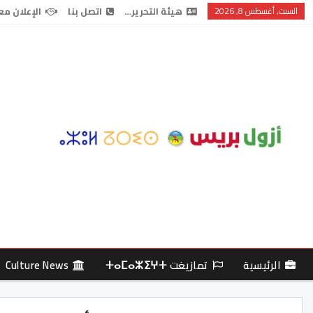
السبت, أغسطس 8, 2026
هيئة التحرير…
اتصل بنا
الإعلان مع
الرئيسية
تمازيغت ⵜⴰⵎⴰⵣⵉⵖⵜ
Culture News