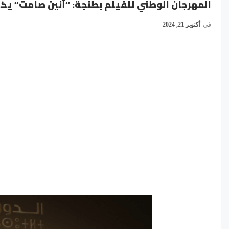
المهرجان الوطني للفيلم بطنجة: “أنين صامت” يك
في
أكتوبر 21, 2024