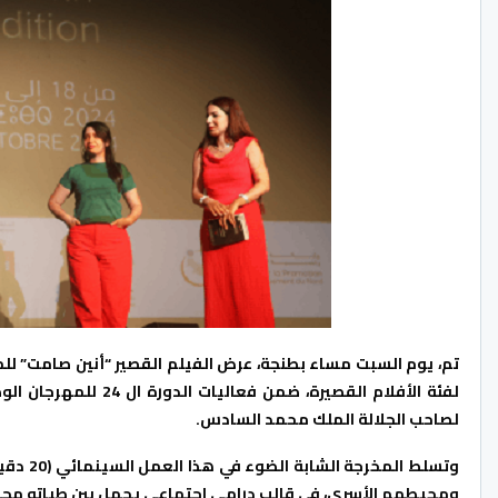
تم، يوم السبت مساء بطنجة، عرض الفيلم القصير “أنين صامت” للم
لصاحب الجلالة الملك محمد السادس.
وتسلط ا
ومحيطهم الأسري، في قالب درامي اجتماعي يحمل بين طياته مجموع