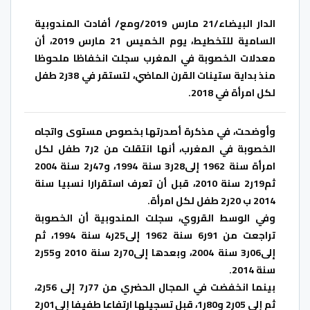
الدار البيضاء/21 مارس 2019/ومع/ أفادت المندوبية
السامية للتخطيط، يوم الخميس 21 مارس 2019، أن
معدلات الخصوبة في المغرب سجلت انخفاظا ملحوظا
منذ بداية ستينات القرن الماضي، لتستقر في 38ر2 طفل
لكل امرأة في 2018.
وأوضحت، في مذكرة أصدرتها بخصوص مستوى واتجاه
الخصوبة في المغرب، أنها انتقلت من 2ر7 طفل لكل
امرأة سنة 1962 إلى28ر3 سنة 1994، و47ر2 سنة 2004
ثم19ر2 سنة 2010، قبل أن تعرف استقرارا نسبيا سنة
2014 ب 20ر2 طفل لكل امرأة.
وفي الوسط القروي، سجلت المندوبية أن الخصوبة
تراجعت من 91ر6 سنة 1962 إلى25ر4 سنة 1994، ثم
إلى06ر3 سنة 2004، وبعدها إلى70ر2 سنة 2010 و55ر2
سنة 2014.
بينما انخفضت في المجال الحضري من 77ر7 إلى 56ر2،
ثم إلى 05ر2 و80ر1، قبل تسجيلها ارتفاعا طفيفا إلى01ر2