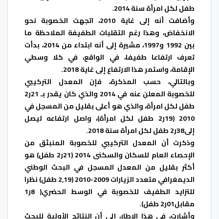
طفل لكل امرأة سنة 2014.
وأضافت أنه إلى غاية 2010، اتجهت الخصوبة نحو
الانخفاض، وهذا رغم التقلبات الطفيفة الملاحظة ما
بين 1992 و1997، مشيرة إلى أنه ابتداء من 2014، بدأت
تعرف ارتفاعا طفيفا، في الواقع، في كلا وسطي
الإقامة، واستمر هذا الارتفاع إلى غاية 2018.
وبالتالي، حسب المذكرة، فإن المعدل التركيبي
للخصوبة المعلن عنه في 2014 والذي كان يقدر بـ 21ر2
طفل لكل امرأة، والذي هو أعلى بقليل من المسجل في
2010 (19ر2 طفل لكل امرأة)، واصل ارتفاعه ليصل
إلى38ر2 طفل لكل امرأة سنة 2018.
وذكرت أن المعدل التركيبي للخصوبة المنبثق من
الإحصاء العام للسكان والسكنى 2014 (21ر2 طفل) هو
أكثر بقليل من المعدل المسجل في البحث الوطني
الديمغرافي متعدد الزيارات 2009-2010 (2,19 طفل) نظرا
للتزايد الطفيف للخصوبة في الوسط الحضري( 8ر1
مقابل01ر2 طفل).
وأشارت، في هذا الإطار، إلى أن النتائج الأولية للبحث