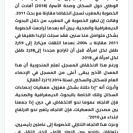
الوطني حول السكان وصحة الأسرة (2018) أفادت أن
الخصوبة بالمغرب تسجل انخفاضا مقارنة مع بحث 2011.
وقالت إن تطور الخصوبة في المغرب، من خلال البحوث
الديمغرافية والصحية، يبين أنه بعدما تراجعت الخصوبة
بشكل متواصل منذ سنين، فقد سجلت تزايدا طفيفا في
2011 مقارنة بـ 2004، بعدما انتقلت من5ر2 إلى 59ر2
طفل لكل امرأة، قبل أن تتراجع مجددا إلى38ر2 طفل
لكل امرأة في 2018.
ورغم هذا الانخفاض المسجل، تعتبر المندوبية أن هذا
المعدل الأخير يبقى أعلى من المسجل في الإحصاء
العام للسكان والسكنى لسنة 2014 (21ر2 أطفال).
وأبرزت أنه “إذا حللنا، بشكل معزول، معطيات إحصاءات
السكان وتلك الخاصة بالبحوث الديمغرافية والصحية،
فإن الاتجاه عموما نحو الانخفاض، في حين، إذا جمعنا
بين مصدري المعطيات، فإن الاتجاه يتغير نحو الارتفاع
ابتداء من 2010”.
وعزت هذا الاتجاه التنازلي للخصوبة إلى عاملين رئيسيين،
يتعلقان بتراجع سن الزواج الأول، الذي انتقل في