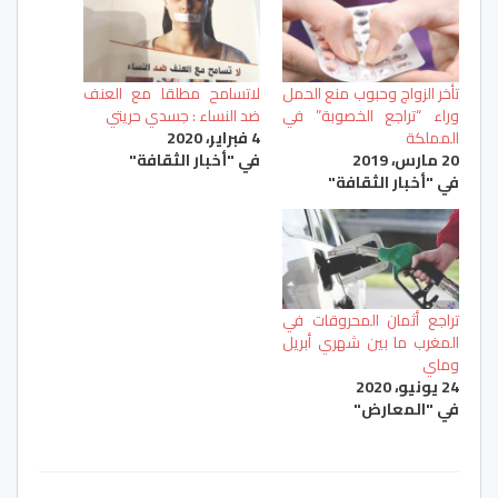
تأخر الزواج وحبوب منع الحمل
ﻻتسامح مطلقا مع العنف
وراء “تراجع الخصوبة” في
ضد النساء : جسدي حريتي
المملكة
4 فبراير، 2020
20 مارس، 2019
في "أخبار الثقافة"
في "أخبار الثقافة"
تراجع أثمان المحروقات في
المغرب ما بين شهري أبريل
وماي
24 يونيو، 2020
في "المعارض"