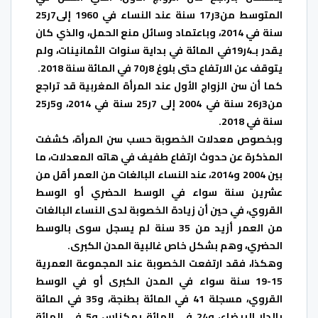
المتوسط من3ر17 سنة عند النساء في 1960 إلى7ر25
سنة في 2014، وباعتماد وسائل منع الحمل، والذي كان
يقدر بـ4ر19في المائة في بداية سنوات الثمانينات، ولم
يتوقف عن الارتفاع حتى بلوغ 8ر70 في المائة سنة 2018.
كما أن سن الزواج الأول عند المرأة المغربية قد تراجع
من3ر26 سنة في 2004 إلى 7ر25 سنة في 2014، و5ر25
سنة في 2018.
وبخصوص معدلات الخصوبة حسب سن المرأة، كشفت
المذكرة عن حدوث ارتفاع طفيف في هاته المعدلات، ما
بين 2004 و2014، عند النساء البالغات من العمر أقل من
عشرين سنة سواء في الوسط الحضري أو الوسط
القروي، في حين أن زيادة الخصوبة لدى النساء البالغات
من العمر أزيد من 35 سنة لم يسجل سوى بالوسط
الحضري، وهم بشكل خاص غالبية المدن الكبرى.
وهكذا، فقد ارتفعت الخصوبة عند المجموعة العمرية
15-19 سنة سواء في المدن الكبرى أو في الوسط
القروي، مسجلة 41 في المائة بطنجة، و35 في المائة
بالدار البيضاء، و24 في المائة بمكناس و5 في المائة