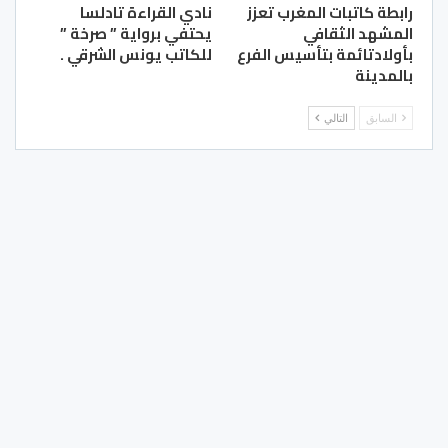
رابطة كاتبات المغرب تعزز
نادي القراءة تادلسا
المشهد الثقافي
يحتفي برواية ” صرخة ”
بأولادتائمة بتأسيس الفرع
للكاتب يونس الشرقي .
بالمدينة
السابق
التالي