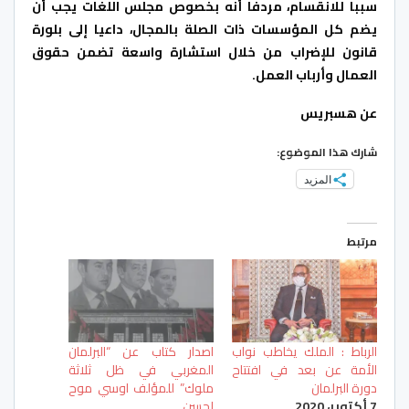
سببا للانقسام، مردفا أنه بخصوص مجلس اللغات يجب أن
يضم كل المؤسسات ذات الصلة بالمجال، داعيا إلى بلورة
قانون للإضراب من خلال استشارة واسعة تضمن حقوق
العمال وأرباب العمل.
عن هسبريس
شارك هذا الموضوع:
المزيد
مرتبط
الرباط : الملك يخاطب نواب
اصدار كتاب عن “البرلمان
الأمة عن بعد في افتتاح
المغربي في ظل ثلاثة
دورة البرلمان
ملوك” للمؤلف اوسي موح
7 أكتوبر، 2020
لحسن