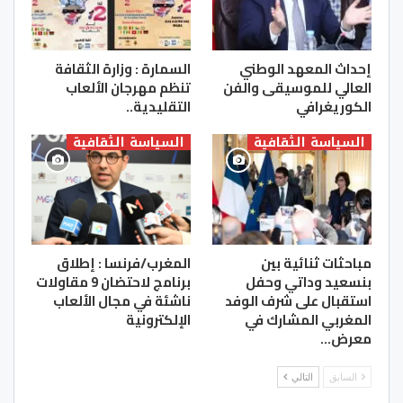
إحداث المعهد الوطني
السمارة : وزارة الثقافة
العالي للموسيقى والفن
تنظم مهرجان الألعاب
الكوريغرافي
التقليدية..
السياسة الثقافية
السياسة الثقافية
مباحثات ثنائية بين
المغرب/فرنسا : إطلاق
بنسعيد وداتي وحفل
برنامج لاحتضان 9 مقاولات
استقبال على شرف الوفد
ناشئة في مجال الألعاب
المغربي المشارك في
الإلكترونية
معرض…
السابق
التالي