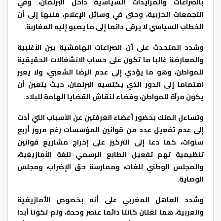
بالصراعات والمزايدات السياسية داخل البرلمان، وفي
التجمعات الحزبية، وحتى في وسائل الإعلام، منبها إلى أن
الخطاب السياسي لا يرقى دائما إلى ما يصبو إليه المغاربة.
وشدد المتحدث على أن الصراعات الهامشية بين الأغلبية
والمعارضة غالبا ما تكون على حساب الانشغالات الحقيقية
للمواطن، وهو ما يؤدي إلى عدم الرضا الشعبي، ولا يعير
اهتماما إلى الدور الذي يكتسيه البرلمان، حيث يتعين أن
يكون مرآة للمواطن، وفضاء لنقاش القضايا الهامة للبلاد.
وتساءل الملك بحضور أعضاء الغرفتين عن الأسباب التي أدت
إلى عدم تفعيل عدد من قوانين المؤسسات رغم مرور أربع
سنوات، كما دعا إلى التركيز على إخراج مشاريع قوانين
تنظيمية تهم تفعيل الطابع الرسمي للغة الأمازيغية،
والمجلس الوطني للغات، وممارسة حق الإضراب، ومجلس
الوصاية.
وشدد العاهل المغربي على أنه بخصوص الأمازيغية
والعربية، هما لغتان كانتا دائما عنصر وحدة، ولم تكونا أبدا