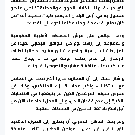
متأخرا بساعة كاملة عن الموعد المحدد سلفا، بأن الضمانات
التي جرت فيها الانتخابات الجهوية والمحلية تضاهي ما هو
معمول به في أرقى البلدان الديمقراطية”، مضيفا أنه “من
كان يعتبر نفسه مظلوما يمكنه اللجوء إلى القضاء”.
ودعا الجالس على عرش المملكة الأغلبية الحكومية
والمعارضة إلى إرساء نوع من التوافق الإيجابي بعيدا عن
المزايدات السياسية والصراعات الهامشية، مطالبا أطراف
البرلمان إلى عدم إضاعة الوقت في ما لا يجدي نفعا،
والانكباب على مناقشة مشاريع النصوص القانونية.
وأشار الملك إلى أن المغاربة صاروا أكثر نضجا في التعامل
مع الانتخابات، وأكثر محاسبة إزاء المنتخبين، وذلك في
معرض دعوته المرشحين الذين لم يتوفقوا في الانتخابات
الأخيرة إلى عدم فقدان الأمل، وإلى العمل الجاد منذ الآن من
أجل استرداد ثقة الناخبين في المحطات المقبلة.
ولم يفت العاهل المغربي أن يتطرق إلى الصورة الذهنية
التي تبقى في ذهن المواطن المغربي، تلك المتعلقة