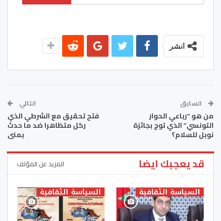
انشر
السابق
التالي
من هو “رباعي الحوار
فتح تحقيق مع الشرطي الذي
التونسي” الذي توج بجائزة
ركل متظاهرا ضد ما حدث
نوبل للسلام؟
بمنى
قد يعجبك ايضا
المزيد عن المؤلف
السياسة الثقافية
السياسة الثقافية