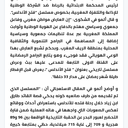
لرئيس المحكمة الابتدائية بالرباط ضد الشركة الوطنية
للإذاعة والتلفزة المغربية، بخصوص مسلسل “فتح الأندلس”.
و قال ألمو في الشكوى: “إن العارض مواطن مغربي وفاعل
جمعوي وسياسي مھتم بالدفاع عن الھوية الوطنية وثوابت
المملكة المغربية عبر عدة تنظيمات جمعوية وسياسية
إضافة إلى المساھمة في البرامج التنموية والثقافية
المحلية بمنطقة الريف المغرب..وبحكم تشبع العارض بھذا
الوعي الھوياتي فقد فوجىء وھو يتابع البرامج الرمضانية
على القناة الاولى التابعة للمدعى عليھا ببث وعرض
مسلسل تاريخي بعنوان ” فتح الأندلس “، يعرض قبل الإفطار
طيلة شھر رمضان على مدار 33 حلقة”.
و أوضح ألمو في المقال الاستعجالي أن : “المسلسل الذي
تم تقديمه من طرف صانعيه كونه يحكي قصة القائد طارق
ابن زياد خلال رحلة فتحه للأندلس، باستعراض أحداث ووقائع
تعكس الصعوبات التي واجھھا في ھاته العملية ضمن فترة
التحضير لعبور البحر عن الحقبة التاريخية الواقعة بين 96 و89
ھجرية و 709 إلى غاية 715 ميلالدية، حظي بمتابعة كبيرة