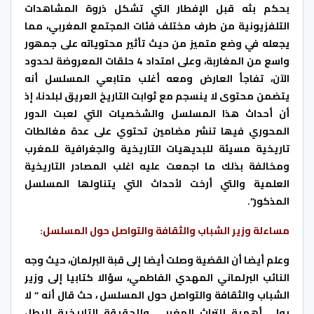
بحكم بثه قبل الإفطار التي تشكل ذروة المشاھدات
التلفزيونية من طرف مختلف فئات المجتمع المغربي، مما
يجعله في وضع متميز من حيث تأثير محتوياته على جمھور
واسع من المغاربة، وعلى امتداد 4 حلقات المعروضة لحدود
الآن، تفاجأ العارض ومعه أغلب متابعي المسلسل أنه
يتضمن محتوى لا ينسجم مع ثوابت التاريخ العريق لبلدنا، إذ
أن أحداث ھذا المسلسل والشخصيات التي لعبت الدور
المحوري فيھا تنشر مضامين تحتوي على عدة مغالطات
تاريخية مسيئة للبديھيات التاريخية والجغرافية للمغرب
ومخالفة بذلك ما اجمعت عليه اغلب المصادر التاريخية
العلمية والتي أرخت لأحداث التي يتناولھا المسلسل
المذكور”.
مساءلة وزير الشباب والثقافة والتواصل حول المسلسل:
وعلم أيضا أن القضية وصلت أيضا إلى قبة البرلمان، حيث وجه
النائب البرلماني المهدي الفاطمي، سؤالا كتابيا إلى وزير
الشباب والثقافة والتواصل حول المسلسل ، حث قال أنه ” لا
يولي أهمية للتراث المغربي وللحقيقة التاريخية للبطل