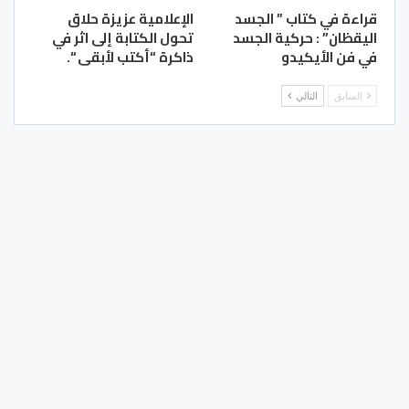
قراءة في كتاب ” الجسد
الإعلامية عزيزة حلاق
اليقظان” : حركية الجسد
تحول الكتابة إلى اثر في
في فن الأيكيدو
ذاكرة “أكتب لأبقى “.
السابق
التالي