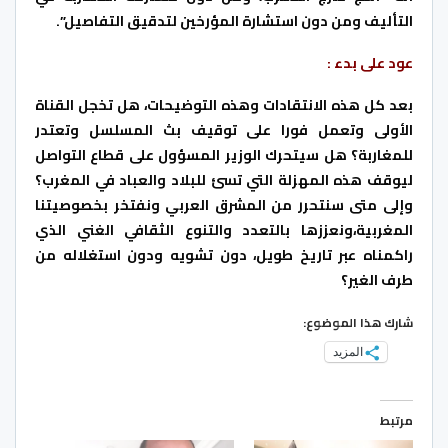
التأليف ومن دون استشارة المؤرخين لتدقيق التفاصيل”.
عود على بدء :
بعد كل هذه الانتقادات وهذه التوضيحات، هل تخجل القناة
الأولى وتعمل فورا على توقيف بث المسلسل وتعتدر
للمغاربة؟ هل سيتحرك الوزير المسؤول على قطاع التواصل
ليوقف هذه المهزلة التي تسئ للبلاد والعباد في المغرب؟
وإلى متى سنتحرر من المشرق العربي ونفتخر بخصوصيتنا
المغربية،ونعززها بالتعدد والتنوع الثقافي الغني الذي
راكمناه عبر تاريخ طويل، دون تشويه ودون استغلاله من
طرف الغير؟
شارك هذا الموضوع:
المزيد
مرتبط