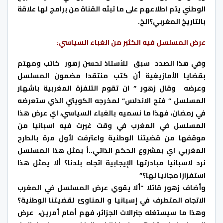
الوطني يتم اطلاعهم على ما تبثه القناة من برامج لها علاقة
بالتاريخ المغربي؟الخ.
عرض المسلسل فيه الكثبر من الغباء السياسي
:
وفي هذا الصدد سبق للأستاذ لحسن زهور كاتب ومهتم
بقضايا الأمازيغية أن كتب منتقدا مضمون المسلسل
وعرضه وقال زهور ” ان تقوم التلفزة المغربية باشهار
المسلسل ” فتح الاندلس” لمخرجه الكويتي الذي ستعرضه
في رمضان، فهذا ما نسميه بالغباء السياسي، اي عرض هذا
المسلسل في المغرب في وقت غيرت فيه اسبانيا من
موقفها من قضيتنا الوطنية واعترفت لأول مرة بالطرح
المغربي اي بمشروع الحكم الذاتي..أ بمثل هذا المسلسل
نرد لاسبانيا مبادرتها الإيجابية اتجاه بلدنا؟ ألا يمثل هذا
استفزازا مجانيا لها؟”
وأضاف زهور قائلا “ألا يقوي عرض المسلسل في المغرب
الاتجاه المتطرف في إسبانيا و المناوئ لقضيتنا الوطنية؟
وهذا ما سيستغله جنرالات الجزائر، فهم أمام أمرين، عرض