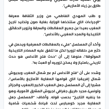
طارق بن زياد الأمازيغي”.
و طلب المهدي الفاطمي، من وزير الثقافة معرفة
“الإجراءات التي ستتخذها الوزارة بغاية صون وتخليد تاريخ
المغرب بعيدا عن جميع المغالطات والسرقة وتزوير الحقائق
التاريخية والمجد المغربي بالأندلس”.
وأكد أن المسلسل “مليء بالمغالطات المعرفية ويحمل في
كثير من حلقاته تزويرا لكل ما تتفق عليه المصادر التاريخية
الموثوقة”، منوها إلى أن “حدث فتح الأندلس هو حدث
تاريخي بامتياز ولا يمكن تزويره أو العبث به”.
وشدد على أن “فتح الأندلس تم عبر شمال المغرب وبجيوش
شمال إفريقيا التي قوامها المغاربة الأمازيغ بالأساس”،
مشيرا إلى أن المسلسل جعل المغرب الكبير (المغرب والجزائر
وتونس)، مجرد طريق جغرافي لجيوش المشرق الأموية، وهو
ما ينفيه التاريخ” بحسب قوله. وأضاف: “المسلسل جعل
المغاربة مجرد كومبارس تحت قيادة شخصيات شامية