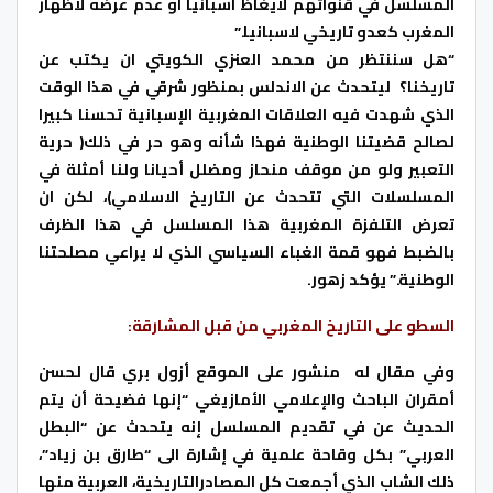
المسلسل في قنواتهم لايغاظ اسبانيا او عدم عرضه لاظهار
المغرب كعدو تاريخي لاسبانيا.”
“هل سننتظر من محمد العنزي الكويتي ان يكتب عن
تاريخنا؟ ليتحدث عن الاندلس بمنظور شرقي في هذا الوقت
الذي شهدت فيه العلاقات المغربية الإسبانية تحسنا كبيرا
لصالح قضيتنا الوطنية فهذا شأنه وهو حر في ذلك( حرية
التعبير ولو من موقف منحاز ومضلل أحيانا ولنا أمثلة في
المسلسلات التي تتحدث عن التاريخ الاسلامي)، لكن ان
تعرض التلفزة المغربية هذا المسلسل في هذا الظرف
بالضبط فهو قمة الغباء السياسي الذي لا يراعي مصلحتنا
الوطنية.” يؤكد زهور.
السطو على التاريخ المغربي من قبل المشارقة:
وفي مقال له منشور على الموقع أزول بري قال لحسن
أمقران الباحث والإعلامي الأمازيغي “إنها فضيحة أن يتم
الحديث عن في تقديم المسلسل إنه يتحدث عن “البطل
العربي” بكل وقاحة علمية في إشارة الى “طارق بن زياد”،
ذلك الشاب الذي أجمعت كل المصادرالتاريخية، العربية منها