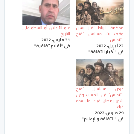
محكمة الرباط تقرر بشأن
غزو الأندلس أو السطو على
وقف بث مسلسل “فتح
التاريخ…
الأندلس…
31 مارس، 2022
22 أبريل، 2022
في "أقلام ثقافية"
في "أخبار الثقافة"
عرض مسلسل “فتح
الأندلس” في المغرب وفي
شهر رمضان غباء ما بعده
غباء
29 مارس، 2022
في "الثقافة والإعلام"