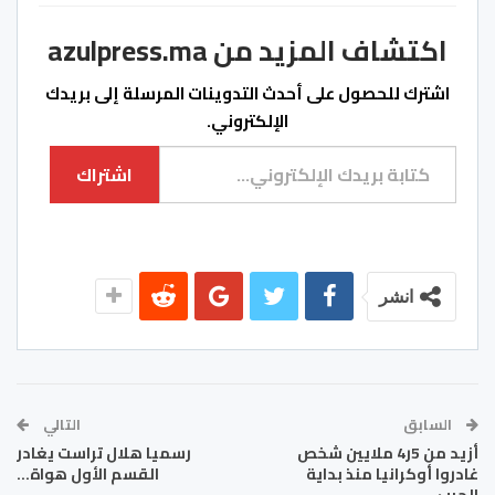
اكتشاف المزيد من azulpress.ma
اشترك للحصول على أحدث التدوينات المرسلة إلى بريدك
الإلكتروني.
كتابة بريدك الإلكتروني...
اشتراك
انشر
السابق
التالي
أزيد من 5ر4 ملايين شخص
رسميا هلال تراست يغادر
غادروا أوكرانيا منذ بداية
القسم الأول هواة…