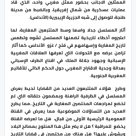
الممثلين الاجانب بحضور ممثل مغربي واحد، الذي قاد
عمليات عسكرية من شمال إفريقيا، وبالضبط من مدينة
طنجة، للوصول إلى شبه الجزيرة الإيبيرية (الأندلس).
أثار المسلسل جدلا واسعا وسط المتتبعين المغاربة، لما
اعتبروه أخطاء تاريخية تضمنها المسلسل تشوه وتطمس
تاريخ المغاربة وإسهامهم في فتح / غزو الأندلس، كما أثار
تزامن عرضه مع التحولات التي تعرفها العلاقات المغربية
الإسبانية وجهود جلالة الملك في اقناع الطرف الإسباني
بعدالة وجدية الاقتراح المغربي حول الحكم الذاتي للأقاليم
المغربية الجنوبية.
وطرح هؤلاء المتتبعون العديد من القضايا تحيط بعرض
المسلسل في الظرفية الراهنة وبمضمون حلقاته التي لم
تخضع لمراجعات المختصين المغاربة في التاريخ..مما يطرح
العديد من التساؤلات الموضوعية مما يعرض في القناة
العمومية الرئيسية الأولى من قبال، هل ما تعرضه القناة
يخضع للمراقبة ؟ هل لا يضر مثل هذا المنتوج بمصالح البلاد
ويشوش عليها؟ هل هناك من مختصين في قضايا التاريخ