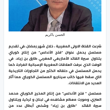
الحسن باكريم
شرعت القناة الاولى المغربية ، خلال شهر رمضان ،في تقديم
مسلسل يحمل عنوان “فتح الأندلس” من إنتاج كويتي
يتناول سيرة القائد الأمازيغي المغربي طارق بن زياد، في
الوفت الذي عرفت العلاقات المغربية الإسبانية انفراجا، كما
يحمل المسلسل في حلقاته الكثير من التجاوزات التاريخية
التي سقط فيها كاتب سيناريو المسلسل الكويتي مما أثار
العديد من الانتقاذات.
مسلسل ” فتح الأندلس” من إنتاج المخرج الكويتي محمد
العنزي، وصورت معظم مشاهده في لبنان و تركيا، ويتناول
سيرة القائد “طارق بن زياد” وشخص أبطال عدد من