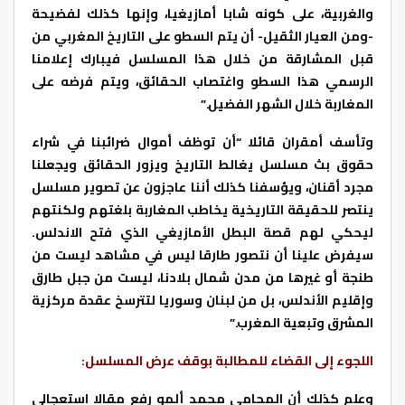
والغربية، على كونه شابا أمازيغيا، وإنها كذلك لفضيحة
-ومن العيار الثقيل- أن يتم السطو على التاريخ المغربي من
قبل المشارقة من خلال هذا المسلسل فيبارك إعلامنا
الرسمي هذا السطو واغتصاب الحقائق، ويتم فرضه على
المغاربة خلال الشهر الفضيل.”
وتأسف أمقران قائلا “أن توظف أموال ضرائبنا في شراء
حقوق بث مسلسل يغالط التاريخ ويزور الحقائق ويجعلنا
مجرد أقنان، ويؤسفنا كذلك أننا عاجزون عن تصوير مسلسل
ينتصر للحقيقة التاريخية يخاطب المغاربة بلغتهم ولكنتهم
ليحكي لهم قصة البطل الأمازيغي الذي فتح الاندلس.
سيفرض علينا أن نتصور طارقا ليس في مشاهد ليست من
طنجة أو غيرها من مدن شمال بلادنا، ليست من جبل طارق
وإقليم الأندلس، بل من لبنان وسوريا لتترسخ عقدة مركزية
المشرق وتبعية المغرب.”
اللجوء إلى القضاء للمطالبة بوقف عرض المسلسل:
وعلم كذلك أن المحامي محمد ألمو رفع مقالا استعجالي