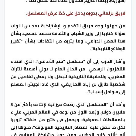
(سورية)، بينما التاريخ المدون عندنا كله عكس ذلك”.
فريق برلماني بدوره يدخل على خظ عرض المسلسل:
من جهتها وجه فريق التقدم و الإشتراكية بمجلس النواب
سؤالا كتابيا إلى وزير الشباب والثقافة محمد بنسعيد بشأن
هذا العمل الدرامي، وما يثيره من انتقادات بشأن “تغيير
الوقائع التاريخية”.
وأشار الحزب إلى أن “مسلسل “فتح الأندلس”، الذي اقتناه
التلفزيون الرسمي من المال العام لا يولي أهمية للتراث
المغربي، وللحقيقة التاريخية للبطل، ولا يعطي تفاصيل عن
شخصية طارق بن زياد الأمازيغي، الذي قاد الجيش المسلم
إلى سواحل إسبانيا”.
وأكد أن “المسلسل الذي رصدت ميزانية لإنتاجه بأكثر من 3
ملايين دولار، ويُعد الأول من نوعه في العالم العربي، مليء
بالمغالطات المعرفية، ويحمل في كثير من حلقاته تزويرا
لكل ما تتفق عليه المصادر التاريخية الموثوقة”، منوها إلى
أنه “أنتج خارج المغرب، ومن دون مشاركة المغاربة في