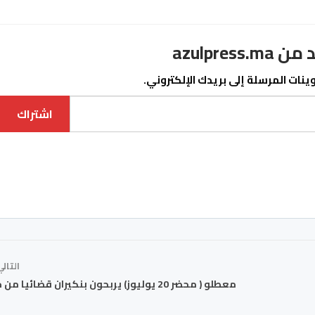
azulpre
نات المرسلة إلى بريدك الإلكتروني.
اشتراك
التال
معطلو ( محضر 20 يوليوز) يربحون بنكيران قضائيا من جديد