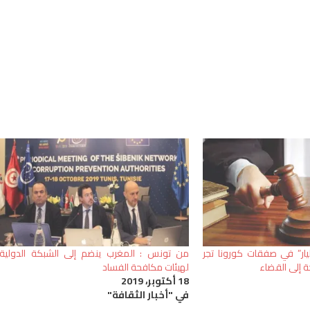
 “تبديد 200 مليار” في صفقات كورونا تجر
من تونس : المغرب ينضم إلى الشبكة الدولية
 إلى القضاء
لهيئات مكافحة الفساد
18 أكتوبر، 2019
في "أخبار الثقافة"