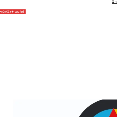
حة
تمازيغت ⵜⴰⵎⴰⵣⵉⵖⵜ