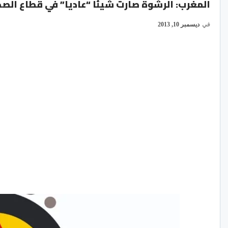
المغرب: الرشوة صارت شيئا “عاديا” في قطاع الص
في
ديسمبر 10, 2013