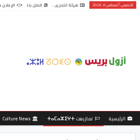
الخميس, أغسطس 6, 2026
هيئة التحرير…
اتصل بنا
الإعلان 
الرئيسية
تمازيغت ⵜⴰⵎⴰⵣⵉⵖⵜ
Culture News