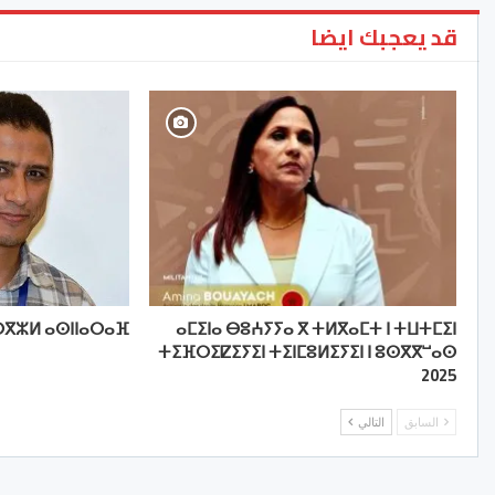
قد يعجبك ايضا
ⴳⵣⵍ ⴰⵙⵏⵏⴰⵔⴰⴼ
ⴰⵎⵉⵏⴰ ⴱⵓⵄⵢⵢⴰ ⴳ ⵜⵍⴳⴰⵎⵜ ⵏ ⵜⵡⵜⵎⵉⵏ
ⵜⵉⴼⵔⵉⵇⵉⵢⵉⵏ ⵜⵉⵏⵎⵓⵍⵉⵢⵉⵏ ⵏ ⵓⵙⴳⴳⵯⴰⵙ
2025
السابق
التالي