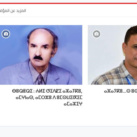
المزيد عن المؤل
ⴱⵓⵕⵟⵕⵉ : ⵄⵍⵉ ⵚⵉⴷⵇⵉ ⴰⵣⴰⵢⴽⵓ,
ⴰⵣⴰⵢⴽⵓ…ⵙ ⵓⵙ
ⴰⵎⵖⵏⴰⵙ, ⴰⵎⵔⵣⵓ ⴷ ⵓⵎⵙⵡⵉⵏⴳⵉⵎ
ⴰⵎⴰⵣⵉⵖ