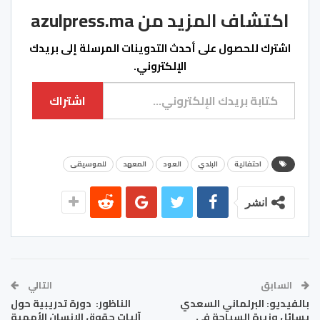
اكتشاف المزيد من azulpress.ma
اشترك للحصول على أحدث التدوينات المرسلة إلى بريدك
الإلكتروني.
كتابة بريدك الإلكتروني...
اشتراك
احتفالية
البلدي
العود
المعهد
للموسيقى
انشر
السابق
التالي
بالفيديو: البرلماني السعدي
الناظور: دورة تدريبية حول
يسائل وزيرة السياحة في
آليات حقوق الإنسان الأممية