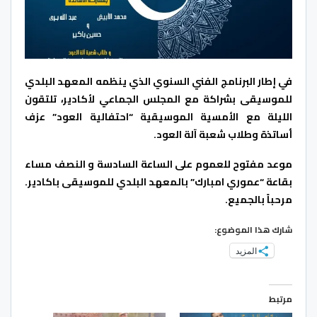
في إطار البرنامج الفني السنوي الذي ينظمه المعهد البلدي
للموسيقى بشراكة مع المجلس الجماعي لأكادير، تلتقون
الليلة مع الأمسية الموسيقية “احتفالية العود” عزف
أساتذة وطلاب شعبة آلة العود.
موعد مفتوح للعموم على الساعة السادسة و النصف مساء
بقاعة “عموري امبارك” بالمعهد البلدي للموسيقى باكادير.
مرحباً بالجميع.
شارك هذا الموضوع:
المزيد
مرتبط