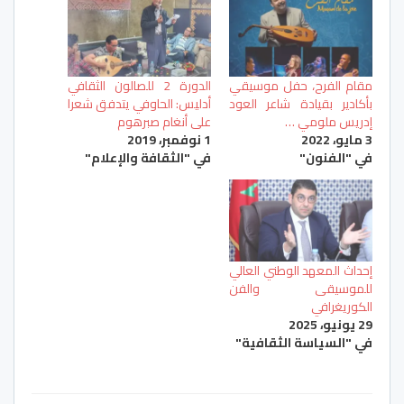
مقام الفرح، حفل موسيقي
الدورة 2 للصالون الثقافي
بأكادير بقيادة شاعر العود
أدليس: الحاوفي يتدفق شعرا
إدريس ملومي …
على أنغام صبرهوم
3 مايو، 2022
1 نوفمبر، 2019
في "الفنون"
في "الثقافة والإعلام"
إحداث المعهد الوطني العالي
للموسيقى والفن
الكوريغرافي
29 يونيو، 2025
في "السياسة الثقافية"