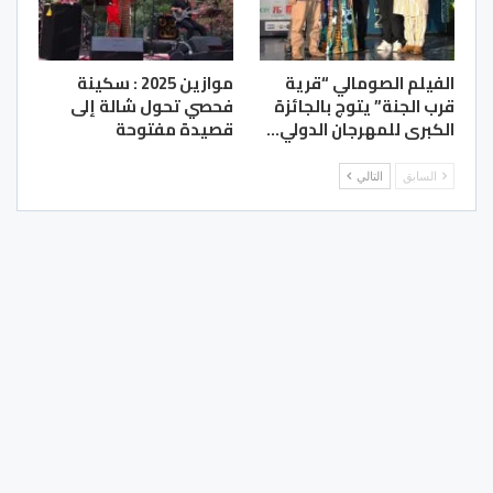
الفيلم الصومالي “قرية
موازين 2025 : سكينة
قرب الجنة” يتوج بالجائزة
فحصي تحول شالة إلى
الكبرى للمهرجان الدولي…
قصيدة مفتوحة
السابق
التالي