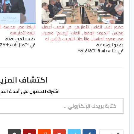
حضور باهت للفاعل الأمازيغي في تنصيب أعضاء
الرباط: مدير مدرسة ا
مجلس “المرصد الوطني للغات الإعلام” وتعيين
اللغة الأمازيغية
مدير معهد الدراسات والأبحاث للتعريب كرئيس له
27 سبتمبر، 2020
23 يونيو، 2016
في "تمازيغت ⵜⴰⵎⴰⵣⵉⵖⵜ"
في "السياسة الثقافية"
اكتشاف المزيد من ss.ma
اشترك للحصول على أحدث التدوي
كتابة بريدك الإلكتروني...