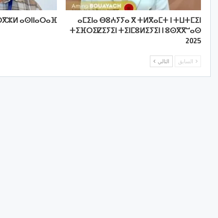
ⴳⵣⵍ ⴰⵙⵏⵏⴰⵔⴰⴼ
ⴰⵎⵉⵏⴰ ⴱⵓⵄⵢⵢⴰ ⴳ ⵜⵍⴳⴰⵎⵜ ⵏ ⵜⵡⵜⵎⵉⵏ
ⵜⵉⴼⵔⵉⵇⵉⵢⵉⵏ ⵜⵉⵏⵎⵓⵍⵉⵢⵉⵏ ⵏ ⵓⵙⴳⴳⵯⴰⵙ
2025
السابق
التالي