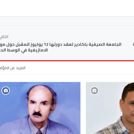
التال
الجامعة الصيفية باكادير تعقد دورتها 12 يوليوز المقبل
الامازيغية في الوسط ال
المزيد عن المؤل