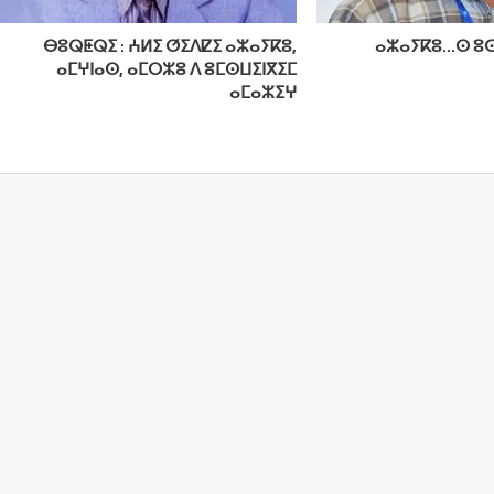
ⴱⵓⵕⵟⵕⵉ : ⵄⵍⵉ ⵚⵉⴷⵇⵉ ⴰⵣⴰⵢⴽⵓ,
ⴰⵣⴰⵢⴽⵓ…ⵙ ⵓⵙ
ⴰⵎⵖⵏⴰⵙ, ⴰⵎⵔⵣⵓ ⴷ ⵓⵎⵙⵡⵉⵏⴳⵉⵎ
ⴰⵎⴰⵣⵉⵖ