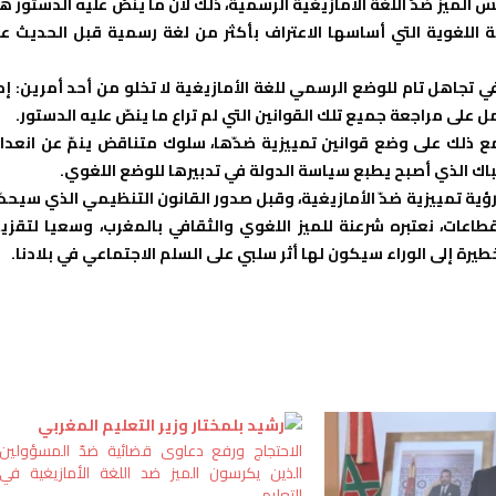
س الميز ضدّ اللغة الأمازيغية الرسمية، ذلك لأن ما ينصّ عليه الدستور ه
دية اللغوية التي أساسها الاعتراف بأكثر من لغة رسمية قبل الحديث ع
ي تجاهل تام للوضع الرسمي للغة الأمازيغية لا تخلو من أحد أمرين: إم
ل على مراجعة جميع تلك القوانين التي لم تراع ما ينصّ عليه الدستور.
 مع ذلك على وضع قوانين تمييزية ضدّها، سلوك متناقض ينمّ عن انعدا
تباك الذي أصبح يطبع سياسة الدولة في تدبيرها للوضع اللغوي.
رؤية تمييزية ضدّ الأمازيغية، وقبل صدور القانون التنظيمي الذي سيحدّ
اعات، نعتبره شرعنة للميز اللغوي والثقافي بالمغرب، وسعيا لتقزي
رة إلى الوراء سيكون لها أثر سلبي على السلم الاجتماعي في بلادنا.
الاحتجاج ورفع دعاوى قضائية ضدّ المسؤولين
الذين يكرسون الميز ضد اللغة الأمازيغية في
التعليم.