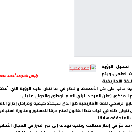
فعيل الرؤية
ث العلمي، ويتم
رئيس المرصد أحمد عصي
غة الأمازيغية،
 حاليا على كل الأصعدة، والنظر في ما تنصّ عليه الرؤية التي أعدّه
المذكور، يُعلن المرصد للرأي العام الوطني والدولي ما يلي:
ابع الرسمي للغة الأمازيغية هو الذي سيحدّد كيفية ومراحل إدراج اللغ
ى تتولى ذلك في غياب هذا القانون تعتبر خرقا للدستور ومناورة استباقي
 المتحققة سابقا.
ة قد تمّ في إطار مصالحة وطنية تهدف إلى جبر الضرر في المجال الثقاف