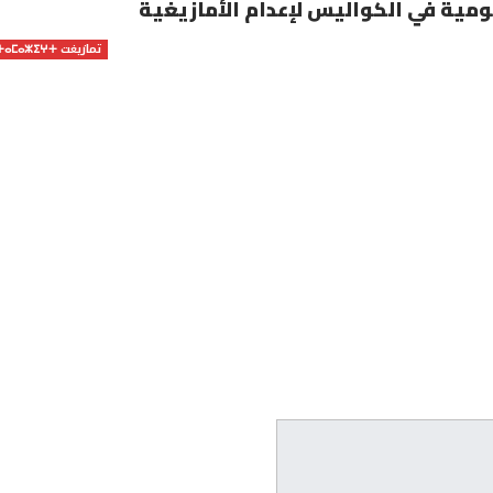
ومية في الكواليس لإعدام الأمازيغية
تمازيغت ⵜⴰⵎⴰⵣⵉⵖⵜ