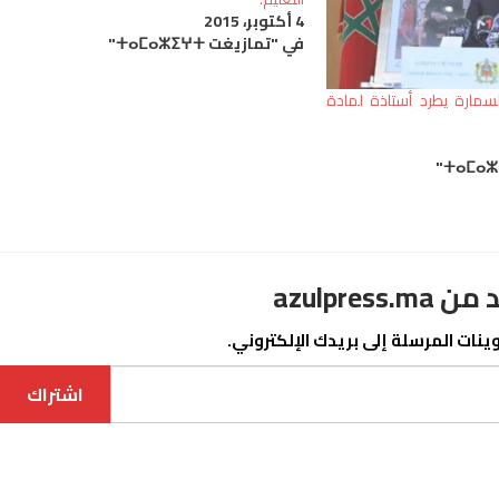
4 أكتوبر، 2015
في "تمازيغت ⵜⴰⵎⴰⵣⵉⵖⵜ"
لسمارة يطرد أستاذة لمادة
azulpre
نات المرسلة إلى بريدك الإلكتروني.
اشتراك