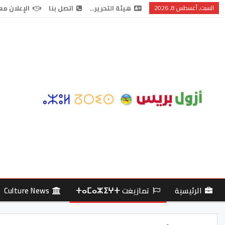
السبت, أغسطس 8, 2026
هيئة التحرير…
اتصل بنا
الإعلان مع
الرئيسية
تمازيغت ⵜⴰⵎⴰⵣⵉⵖⵜ
Culture News