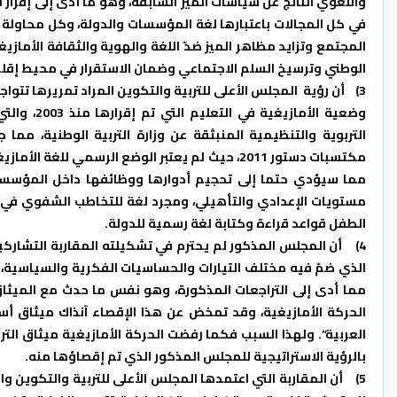
واللغوي الناتج عن سياسات الميز السابقة، وهو ما أدّى إلى إقرا
في كل المجالات باعتبارها لغة المؤسسات والدولة، وكل محاولة 
المجتمع وتزايد مظاهر الميز ضدّ اللغة والهوية والثقافة الأمازي
الوطني وترسيخ السلم الاجتماعي وضمان الاستقرار في محيط إق
3)
أن رؤية المجلس الأعلى للتربية والتكوين المراد تمريرها تتواجد
وضعية الأم
التربوية والتنظيمية المنبثقة عن وزارة التربية الوطنية، م
مكتسبات دستور 2011، حيث لم يعتبر الوضع الرسمي لل
مما سيؤدي حتما إلى تحجيم أدوارها ووظائفها داخل المؤسسات،
مستويات الإعدادي والتأهيلي، ومجرد لغة للتخاطب الشفوي في ال
الطفل قواعد قراءة وكتابة لغة رسمية للدولة.
4)
أن المجلس المذكور لم يحترم في تشكيلته المقاربة التشاركي
الذي ضمّ فيه مختلف التيارات والحساسيات الفكرية والسياسية، وا
الحركة الأمازيغية، وقد تمخض عن هذا الإقصاء آنذاك ميثاق أ
العربية”. ولهذا السبب فكما رفضت الحركة الأمازيغية ميثاق الت
بالرؤية الاستراتيجية للمجلس المذكور الذي تم إقصاؤها منه.
5)
أن المقاربة التي اعتمدها المجلس الأعلى للتربية والتكوين وا