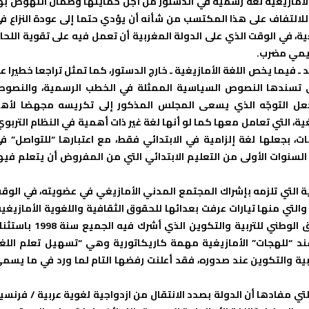
ر الأمازيغية لغة رسمية في الدستور من أجل حمايتها وضمان النهوض به
للالتفاف على هذا المكتسب من شأنه أن يؤدي حتما إلى عودة النزاع ف
غية، في الوقت الذي على الدولة المغربية أن تعمل فيه على تقوية اللحا
ليمي مضرب.
 ـ فيما يخص اللغة الأمازيغية ـ خارج الدستور، كما تمثل تراجعا خطيرا ع
ازيغية في التعليم التي تم إقرارها منذ 2003، والتي تسندها النصوص السياسية الممثلة في الخطب الرسمية، والنص
ما جعل التوجّه الذي يسعى المجلس المذكور إلى تكريسه مجهضا لأه
غة الأمازيغية، التي تعامل معها كما لو أنها لغة غير ذات أهمية في النظام التربوي
 بجعلها لغة إلزامية في الابتدائي فقط، مع اعتبارها “للتواصل” ف
سنوات الأولى من التعليم الابتدائي التي من المفروض أن يتعلم فيه
ة التي تلزمه بإشراك المجتمع المدني الأمازيغي في عضويته، في الوق
لتي منها تيارات عرفت بعدائها للحقوق الثقافية واللغوية الأمازيغية
مما أدى إلى التراجعات المذكورة، وهو نفس ما حدث مع الميثاق الوطني للتربية والتكوين الذي أشرك فيه الجمي
سند “للهجات” الأمازيغية مهمة كاريكاتورية وهي “تسهيل تعلم اللغ
ربية والتكوين عند صدوره، فقد أعلنت رفضها التام لما ورد في ما يسم
لتي مفادها أن الدولة بصدد الانتقال من ازدواجية لغوية عربية / فرنسي