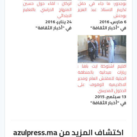
بوجدور: ما جاء في حفل
انزكان : لقاء حول حسين
تكريم الاستاذ عبد العزيز
المنهاج الدراسي بالتعليم
بوحنش
الابتدائي
6 مارس، 2016
24 يناير، 2016
في "أخبار الثقافة"
في "أخبار الثقافة"
اقليم اشتوكة ايت باها :
زيارات ميدانية بالمنطقة
الجبلية للمفتش العام ومدير
الاكاديمية للوقوف على
الدخول المدرسي
13 سبتمبر، 2015
في "أخبار الثقافة"
اكتشاف المزيد من azulpress.ma