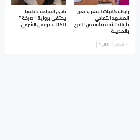
رابطة كاتبات المغرب تعزز
نادي القراءة تادلسا
المشهد الثقافي
يحتفي برواية ” صرخة ”
بأولادتائمة بتأسيس الفرع
للكاتب يونس الشرقي .
بالمدينة
السابق
التالي