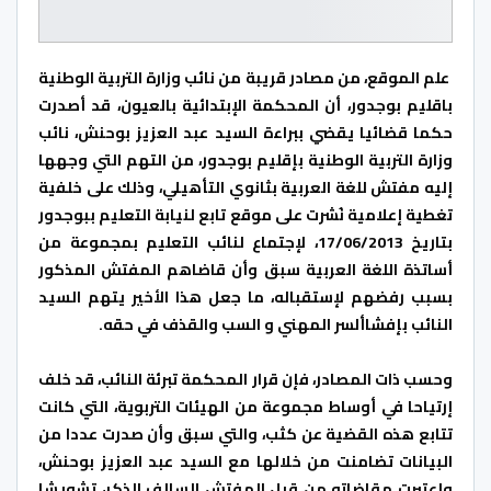
علم الموقع، من مصادر قريبة من نائب وزارة التربية الوطنية
باقليم بوجدور، أن المحكمة الإبتدائية بالعيون، قد أصدرت
حكما قضائيا يقضي ببراءة السيد عبد العزيز بوحنش، نائب
وزارة التربية الوطنية بإقليم بوجدور، من التهم التي وجهها
إليه مفتش للغة العربية بثانوي التأهيلي، وذلك على خلفية
تغطية إعلامية نُشرت على موقع تابع لنيابة التعليم ببوجدور
بتاريخ 17/06/2013، لإجتماع لنائب التعليم بمجموعة من
أساتذة اللغة العربية سبق وأن قاضاهم المفتش المذكور
بسبب رفضهم لإستقباله، ما جعل هذا الأخير يتهم السيد
النائب بإفشاألسر المهني و السب والقذف في حقه.
وحسب ذات المصادر، فإن قرار المحكمة تبرئة النائب، قد خلف
إرتياحا في أوساط مجموعة من الهيئات التربوية، التي كانت
تتابع هذه القضية عن كثب، والتي سبق وأن صدرت عددا من
البيانات تضامنت من خلالها مع السيد عبد العزيز بوحنش،
وإعتبرت مقاضاته من قبل المفتش السالف الذكر، تشويشا