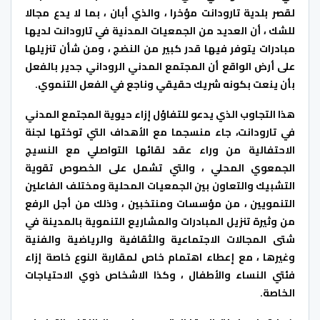
لقصر بلدية تارودانت مؤخرا ، والذي أبان ، بما لا يدع مجالا
للشك ، أن العديد من الجمعيات المدنية في تارودانت لديها
مبادرات يتوفر فيها قدر كبير من النضج ، ومن شأن تنزيلها
على أرض الواقع أن المجتمع المدني الروداني جدير بالفعل
بأن ينعت بكونه شريك حقيقي وناجع في الفعل التنموي.
هذا التجاوب الذي يدعو للتفاؤل إزاء حيوية المجتمع المدني
في تارودانت، جاء منسجما مع الأهداف التي توختها لجنة
الاحتفالية من وراء عقد لقائها التواصلي مع النسيج
الجمعوي المحلي ، والتي تشمل على الخصوص تقوية
التشبيك والتعاون بين الجمعيات المحلية ومختلف الفاعلين
التنمويين ، من مؤسسات ومنتخبين ، وذلك من أجل الرفع
من وثيرة تنزيل المبادرات والمشاريع التنموية بالمدينة في
شتى المجالات الاجتماعية والثقافية والرياضية والفنية
وغيرها ، مع إعطاء اهتمام خاص لمقاربة النوع خاصة إزاء
فئتي النساء والأطفال ، وكذا الاشخاص ذوي الاحتياجات
الخاصة.