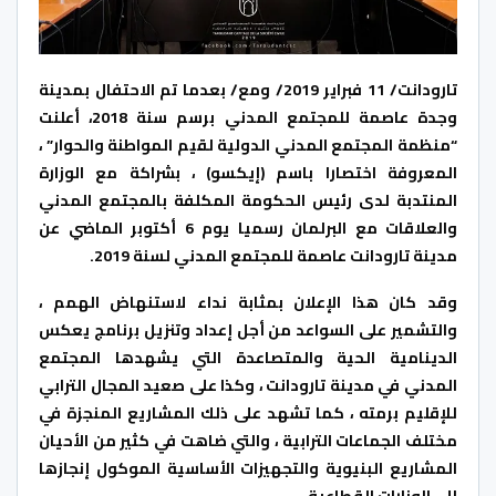
تارودانت/ 11 فبراير 2019/ ومع/ بعدما تم الاحتفال بمدينة
وجدة عاصمة للمجتمع المدني برسم سنة 2018، أعلنت
“منظمة المجتمع المدني الدولية لقيم المواطنة والحوار” ،
المعروفة اختصارا باسم (إيكسو) ، بشراكة مع الوزارة
المنتدبة لدى رئيس الحكومة المكلفة بالمجتمع المدني
والعلاقات مع البرلمان رسميا يوم 6 أكتوبر الماضي عن
مدينة تارودانت عاصمة للمجتمع المدني لسنة 2019.
وقد كان هذا الإعلان بمثابة نداء لاستنهاض الهمم ،
والتشمير على السواعد من أجل إعداد وتنزيل برنامج يعكس
الدينامية الحية والمتصاعدة التي يشهدها المجتمع
المدني في مدينة تارودانت ، وكذا على صعيد المجال الترابي
للإقليم برمته ، كما تشهد على ذلك المشاريع المنجزة في
مختلف الجماعات الترابية ، والتي ضاهت في كثير من الأحيان
المشاريع البنيوية والتجهيزات الأساسية الموكول إنجازها