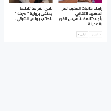
رابطة كاتبات المغرب تعزز
نادي القراءة تادلسا
المشهد الثقافي
يحتفي برواية ” صرخة ”
بأولادتائمة بتأسيس الفرع
للكاتب يونس الشرقي .
بالمدينة
السابق
التالي