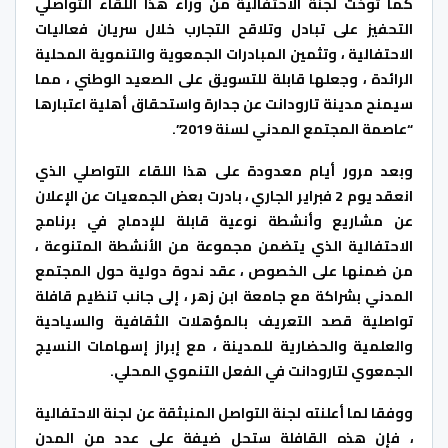
كما توخت لجنة الاحتفالية من وراء هذا اللقاء التواصلي
التحفيز على تبادل وتلاقح التجارب خلال سريان فعاليات
الاحتفالية ، وتثمين المبادرات الجمعوية والتنموية المحلية
الرائدة ، وجعلها قابلة للتسويق على الصعيد الوطني ، مما
سيمنح مدينة تارودانت عن جدارة واستحقاق أهلية اعتبارها
“عاصمة المجتمع المدني لسنة 2019”.
وبعد مرور أيام معدودة على هذا اللقاء التواصلي الذي
انعقد يوم 2 فبراير الجاري ، بادرت بعض الجمعيات عن الإعلان
عن مشاريع وأنشطة نوعية قابلة للإدماج في برنامج
الاحتفالية الذي يتضمن مجموعة من الأنشطة المتنوعة ،
من ضمنها على الخصوص ، عقد ندوة دولية حول المجتمع
المدني بشراكة مع جامعة ابن زهر ، إلى جانب تنظيم قافلة
تواصلية قصد التعريف بالمؤهلات الثقافية والسياحية
والعلمية والحضارية للمدينة ، مع إبراز إسهامات النسيج
الجمعوي لتارودانت في الفعل التنموي المحلي.
ووفقا لما أعلنته لجنة التواصل المنبثقة عن لجنة الاحتفالية
، فإن هذه القافلة ستحل ضيفة على عدد من المدن