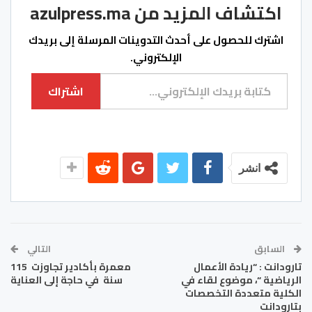
اكتشاف المزيد من azulpress.ma
اشترك للحصول على أحدث التدوينات المرسلة إلى بريدك
الإلكتروني.
كتابة بريدك الإلكتروني...
اشتراك
انشر
السابق
التالي
تارودانت : “ريادة الأعمال
معمرة بأكادير تجاوزت 115
الرياضية “، موضوع لقاء في
سنة في حاجة إلى العناية
الكلية متعددة التخصصات
بتارودانت