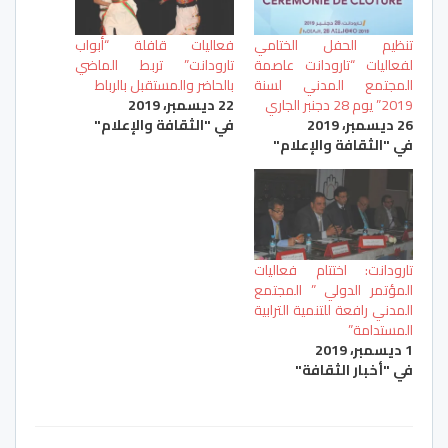
تنظيم الحفل الختامي
فعاليات قافلة “أبواب
لفعاليات “تارودانت عاصمة
تارودانت” تربط الماضي
المجتمع المدني لسنة
بالحاضر والمستقبل بالرباط
2019” يوم 28 دجنبر الجاري
22 ديسمبر، 2019
26 ديسمبر، 2019
في "الثقافة والإعلام"
في "الثقافة والإعلام"
تارودانت: اختتام فعاليات
المؤتمر الدولي ” المجتمع
المدني رافعة للتنمية الترابية
المستدامة”
1 ديسمبر، 2019
في "أخبار الثقافة"