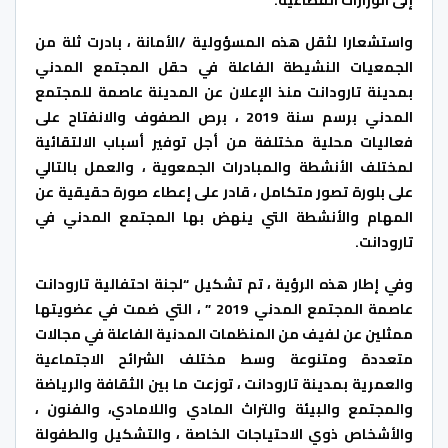
إلى الوزارات القطاعية.
واستشعارا لثقل هذه المسؤولية /الأمانة ، بادرت ثلة من
الجمعيات النشيطة الفاعلة في حقل المجتمع المدني
بمدينة تارودانت منذ الإعلان عن المدينة عاصمة للمجتمع
المدني برسم سنة 2019 ، برص الصفوف والانفتاح على
فعاليات محلية مختلفة من أجل توفير أسباب الالتقائية
لمختلف الأنشطة والمبادرات الجمعوية ، والعمل بالتالي
على بلورة تصور متكامل ، قادر على إعطاء صورة حقيقية عن
المهام والأنشطة التي ينهض بها المجتمع المدني في
تارودانت.
وفي إطار هذه الرؤية ، تم تشكيل “لجنة احتفالية تارودانت
عاصمة المجتمع المدني 2019 ” ، التي ضمت في عضويتها
ممثلين عن لفيف من المنظمات المدنية الفاعلة في مجالات
متعددة ومتنوعة وسط مختلف الشرائح الاجتماعية
والعمرية بمدينة تارودانت ، توزعت ما بين الثقافة والرياضة
والمجتمع والبيئة والتراث المادي واللامادي، والفنون ،
والأشخاص ذوي الاحتياجات الخاصة ، والتشكيل والطفولة