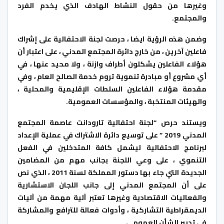
وغيرها من حقول النشاط الهادف الذي يخدم الفرد
والمجتمع.
وضمن هذه الرؤية ايضا ، حرصت لجنة الاحتفالية على إشراك
فاعلين آخرين ، من خارج دائرة المجتمع المدني ، على اعتبار أن
هؤلاء الفاعلين يشكلون أطراف وازنة ، ولا محيد عنها ، في
أي مشروع أو مبادرة تنموية تروم خدمة الصالح العام ، وفي
مقدمة هؤلاء الفاعلين السلطات الإقليمية والمحلية ،
والهيئات المنتخبة ، والمؤسسات العمومية.
ويستند حرص “لجنة احتفالية تارودانت عاصمة المجتمع
المدني 2019 ” على توسيع دائرة الاشتراك في عملية الإعداد
لبرنامج الاحتفالية ليشمل كافة المتدخلين في الفعل
التنموي ، على وعي اللجنة بجانب مهم من المضامين
الجديدة التي جاء بها دستور المملكة لسنة 2011 ، الذي نص
على أن المجتمع المدني إلى جانب اللجان الاستشارية
والفعاليات الاقتصادية وغيرها تعتبر آلية مهمة من آليات
الديمقراطية التشاركية ، وأدوات فعالة للترافع والمشاركة
في تدبير الشأن العمومي.