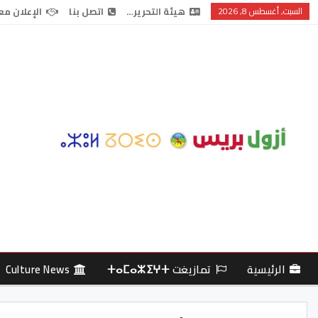
السبت, أغسطس 8, 2026
هيئة التحرير…
اتصل بنا
الإعلان مع
الرئيسية
تمازيغت ⵜⴰⵎⴰⵣⵉⵖⵜ
Culture News