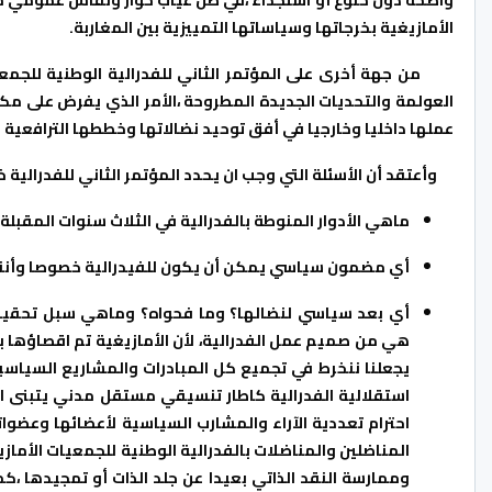
الأمازيغية بخرجاتها وسياساتها التمييزية بين المغاربة.
من جهة أخرى على المؤتمر الثاني للفدرالية الوطنية للجمعيا
العولمة والتحديات الجديدة المطروحة ،الأمر الذي يفرض على مكو
عملها داخليا وخارجيا في أفق توحيد نضالاتها وخططها الترافعية .
وأعتقد أن الأسئلة التي وجب ان يحدد المؤتمر الثاني للفدرالية
ماهي الأدوار المنوطة بالفدرالية في الثلاث سنوات المقبل
أي مضمون سياسي يمكن أن يكون للفيدرالية خصوصا وأننا 
أي بعد سياسي لنضالها؟ وما فحواه؟ وماهي سبل تحقيق
هي من صميم عمل الفدرالية، لأن الأمازيغية تم اقصاؤها بق
استقلالية الفدرالية كاطار تنسيقي مستقل مدني يتبنى ا
احترام تعددية الآراء والمشارب السياسية لأعضائها وعضو
المناضلين والمناضلات بالفدرالية الوطنية للجمعيات الأما
وممارسة النقد الذاتي بعيدا عن جلد الذات أو تمجيدها ،