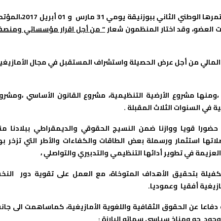
من المرتقب أن تعقد الفدرالية الوطنية للجمعيات الأمازيغية مؤتمرها الوطني الثاني ببوزنيقة يومي 31 مارس و
 العضو، وقد اختار المنظمون شعار
” من أجل اقرار مؤسساتي ومنص
المالي من أجل عرض الحصيلة واستشراف المستقبل في مجال الأمازيغي
ومنها مشروع الأرضية التنظيمية، مشروع القانون الأساسي ،ومشرو
ة في السنوات الثلاث المقبلة .
 حضورا قويا ووازنا ضمن النسيج الحقوقي والديمقراطي ببلادنا من
اتها استثمار ورسملة بعض الطاقات والكفاءات والأطر التي تزخر به
لعزيمة في تطوير أدائها التنظيمي والتدبيري والتواصلي ،
الكفيلة بتحقيق الأهداف المتوخاة، مع العمل على تقوية دور
النخ
زيغية أفقيا وعموديا.
فاعا عن الحقوق الثقافية واللغوية الأمازيغية، كماساهمت الى جان
وجود جو ومناخ سياسي
سماته البارزة :