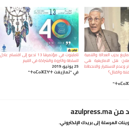
ازيغ بحزب العدالة والتنمية
تاماينوت في مؤتمرها 13 تدعو إلى اقتسام عادل
صلاح: هل الامازيغية هي
للسلطة والثروة والشراكة في القيم
ر وعدم الاستقرار والانحطاط
25 يونيو، 2019
تنة والقتال؟
في "تمازيغت ⵜⴰⵎⴰⵣⵉⵖⵜ"
azulpre
نات المرسلة إلى بريدك الإلكتروني.