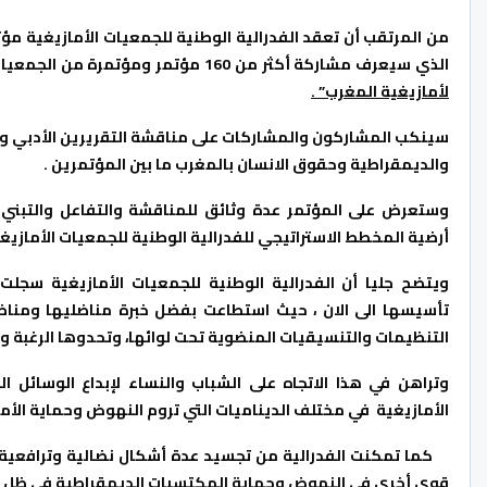
الذي سيعرف مشاركة أكثر من
160
مؤتمر ومؤتمرة من الجمعيات
لأمازيغية المغرب” .
سينكب المشاركون والمشاركات على مناقشة التقريرين الأدبي و
والديمقراطية وحقوق الانسان بالمغرب ما بين المؤتمرين .
وستعرض على المؤتمر عدة وثائق للمناقشة والتفاعل والتبني ،
أرضية المخطط الاستراتيجي للفدرالية الوطنية للجمعيات الأمازيغي
ويتضح جليا أن الفدرالية الوطنية للجمعيات الأمازيغية سجلت
تأسيسها الى الان ،
حيث
استطاعت
بفضل خبرة مناضليها
ومناضل
التنظيمات والتنسيقيات المنضوية تحت لوائها، وتحدوها الرغبة وا
وتراهن في هذا الاتجاه على الشباب والنساء لإبداع الوسائل 
الأمازيغية
في مختلف الديناميات التي تروم النهوض وحماية الأما
كما تمكنت الفدرالية من تجسيد عدة أشكال نضالية وترافعية د
قوى أخرى في النهوض وحماية المكتسبات الديمقراطية في ظل 