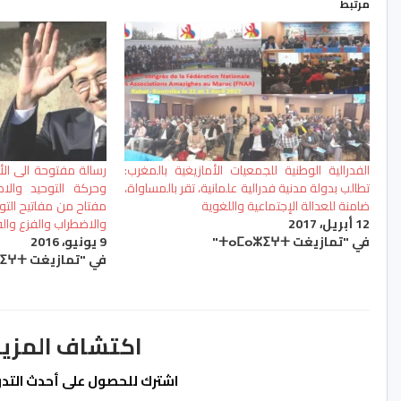
مرتبط
الفدرالية الوطنية للجمعيات الأمازيغية بالمغرب:
رسالة مفتوحة الى الأم
تطالب بدولة مدنية فدرالية علمانية، تقر بالمساواة،
وحركة التوحيد والا
ضامنة للعدالة الإجتماعية واللغوية
مفتاح من مفاتيح التوت
12 أبريل، 2017
والاضطراب والفزع والف
في "تمازيغت ⵜⴰⵎⴰⵣⵉⵖⵜ"
9 يونيو، 2016
في "تمازيغت ⵜⴰⵎⴰⵣⵉⵖⵜ"
اكتشاف المزيد من ss.ma
اشترك للحصول على أحدث التدوي
كتابة بريدك الإلكتروني...