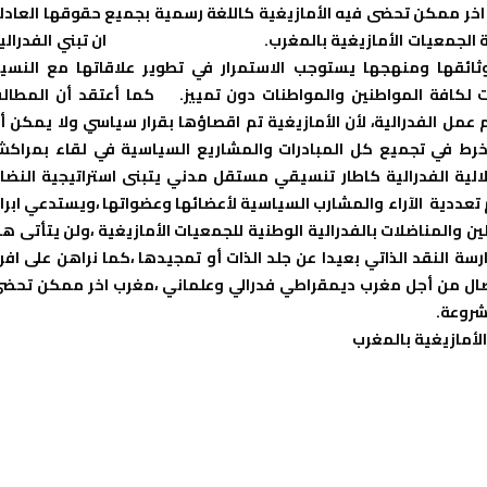
خر ممكن تحضى فيه الأمازيغية كاللغة رسمية بجميع حقوقها العادل
 الجمعيات الأمازيغية بالمغرب.
ان تبني الفدرالي
وثائقها ومنهجها يستوجب الاستمرار في تطوير علاقاتها مع النسي
ت لكافة المواطنين والمواطنات دون تمييز.
كما أعتقد أن المطال
ل الفدرالية، لأن الأمازيغية تم اقصاؤها بقرار سياسي ولا يمكن أ
ننخرط في تجميع كل المبادرات والمشاريع السياسية في لقاء بمراك
 استقلالية الفدرالية كاطار تنسيقي مستقل مدني يتبنى استراتيجية النضا
تعددية الآراء والمشارب السياسية لأعضائها وعضواتها ،ويستدعي ابرا
والمناضلات بالفدرالية الوطنية للجمعيات الأمازيغية ،ولن يتأتى هذ
 النقد الذاتي بعيدا عن جلد الذات أو تمجيدها ،كما نراهن على افرا
ال من أجل مغرب ديمقراطي فدرالي وعلماني ،مغرب اخر ممكن تحض
شروعة.
لأمازيغية بالمغرب