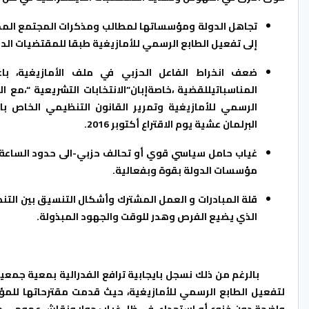
تجاهل الدولة ومؤسساتها لمطالب ومذكرات المجتمع المد
إلى تفعيل الطابع الرسمي للأمازيغية طبقا للمقتضيات الدستور
ضعف انخراط الفاعل الحزبي في ملف الأمازيغية، باع
الرسمي للأمازيغية وتمرير القانون التنظيمي الخاص با
البرلمان عشية يوم الاقتراع أكتوبر 2016.
غياب حامل سياسي قوي أو تحالف حزبي-الى حدود الساعة -يت
مؤسسات الدولة بقوة وبفعالية.
قلة المبادرات و العمل المشترك وأشكال التنسيق بين التن
الذي يضيع الفرص وهدر للوقت والجهود المبذولة.
بالرغم من ذلك نسجل بايجابية ترافع الفدرالية بمعية جمعيات
لتفعيل الطابع الرسمي للأمازيغية، حيث قدمت مقترحاتها للمؤ
واضحة دون خنوع أو استجداء ،في ظل غياب حوار ونقاش عمومي م