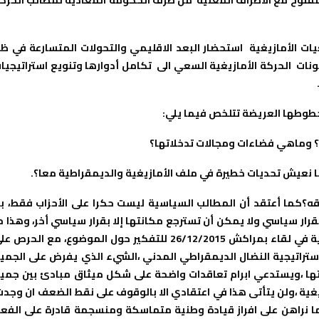
ت الأمازيغية استحضار البعد الاقليمي والتحولات المتسارعة في ظ
نات الحركة الأمازيغية السعي الى تكامل أدوارها وتنويع استراتيجيا
 خطوطها العريضة تتلخص فيما يلي:
ة؟ وماهي فضاءات ومجالات تدخلاتها؟
نعيش تحديات خطيرة في ملف الأمازيغية والديمقراطية معا؟.
ه؟
كما أعتقد أن المطالب السياسية ليست حكرا على الأحزاب فقط، ب
رار سياسي ولا يمكن أن تسترجع مكانتها إلا بقرار سياسي أخر، وهذا م
يجعلنا ننخرط في تجميع كل المبادرات والمشاريع السياسية في لقاء بمراكش 26/12/2015 للتفكير حول الموضوع، مع الحرص
ستراتيجية النضال الديمقراطي المدني ،الشيء الذي يفرض على الجمي
اتها ،ويستدعي ابرام تعاقدات واضحة على شكل ميثاق مبادئ بين جمي
زيغية ،ولن يتأتى هذا في اعتقادي الا بالوقوف على نقط الضعف ان وجدت
كما نراهن على افراز قيادة وطنية متماسكة ومنسجمة قادرة على الفع