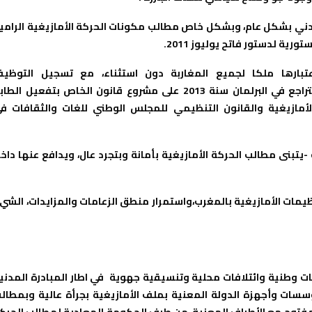
ني بشكل عام، وبشكل خاص مطالب مكونات الحركة الأمازيغية الرامي
ية لدستور فاتح يوليوز 2011.
تبارها ملكا لجميع المغاربة دون استثناء، مع تسجيل التوظي
المناسباتيللقضية ،خاصةإبان”الانتخابات التشريعية “،مع التراجع في البرلمان سنة 2013 على مشروع قانون الخاص بتفعيل ال
لأمازيغية والقانون التنظيمي للمجلس الوطني للغات والثقافات ف
بنى مطالب الحركة الأمازيغية بأمانة وبتجرد عال، ويدافع عنها داخ
ظيمات الأمازيغية بالمغرب،واستمرار منطق الزعامات والمزايدات، الشي
 وطنية وائتلافات محلية وتنسيقية جهوية في اطار المبادرة المدني
سسات وأجهزة الدولة المعنية بملف الأمازيغية بجرأة عالية وبمطال
فتوح مع الأطراف المعنية من طرف الحكومة المعادية لمطالب الحرك