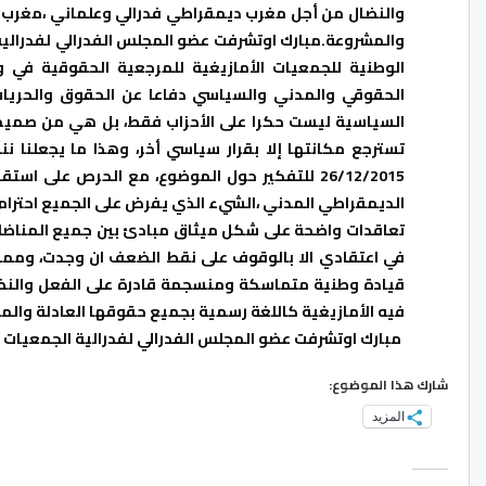
والنضال من أجل مغرب ديمقراطي فدرالي وعلماني ،مغرب ا
والمشروعة.
مبارك اوتشرفت عضو المجلس الفدرالي لفدرالية
الوطنية للجمعيات الأمازيغية للمرجعية الحقوقية في 
الحقوقي والمدني والسياسي دفاعا عن الحقوق والحريا
السياسية ليست حكرا على الأحزاب فقط، بل هي من صميم عم
تسترجع مكانتها إلا بقرار سياسي أخر، وهذا ما يجعلنا 
26/12/2015 للتفكير حول الموضوع، مع الحرص على
الديمقراطي المدني ،الشيء الذي يفرض على الجميع احترام 
تعاقدات واضحة على شكل ميثاق مبادئ بين جميع المناضلين 
في اعتقادي الا بالوقوف على نقط الضعف ان وجدت، وممارسة
قيادة وطنية متماسكة ومنسجمة قادرة على الفعل والنض
فيه الأمازيغية كاللغة رسمية بجميع حقوقها العادلة والم
مبارك اوتشرفت عضو المجلس الفدرالي لفدرالية الجمعيات ا
شارك هذا الموضوع:
المزيد