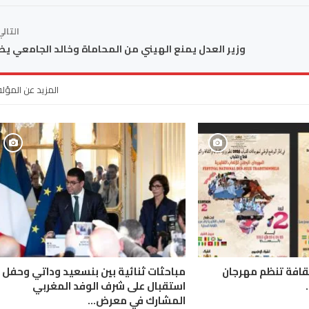
التال
وزير العدل يمنع الهيني من المحاماة وخالد الجامعي ي
المزيد عن المؤل
لثقافة تنظم مهرجان
مباحثات ثنائية بين بنسعيد وداتي وحفل
استقبال على شرف الوفد المغربي
المشارك في معرض…