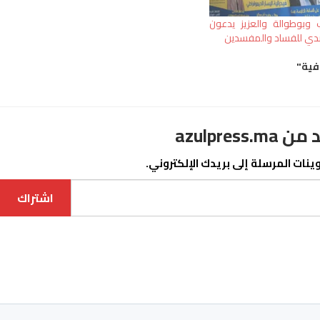
نيب وبوطوالة والعزيز يدعون
تصدي للفساد والمفسدين
فية"
azulpre
نات المرسلة إلى بريدك الإلكتروني.
اشتراك