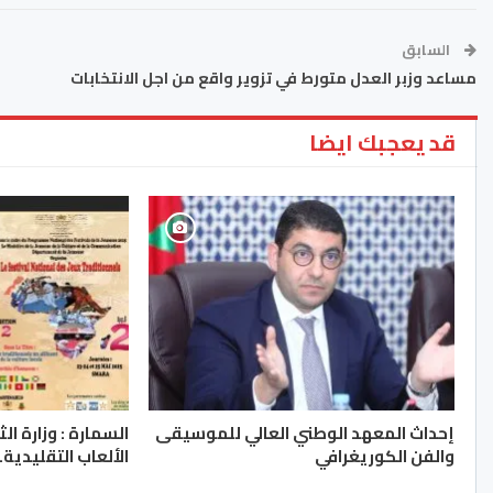
السابق
مساعد وزبر العدل متورط في تزوير واقع من اجل الانتخابات
قد يعجبك ايضا
إحداث المعهد الوطني العالي للموسيقى
السمارة : وزارة ا
والفن الكوريغرافي
الألعاب التقليدية..