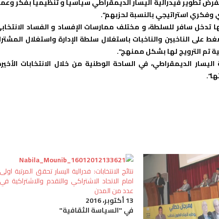
 تفرض تطوير فيدرالية اليسار الديمقراطي سياسيا و تنظيميا بفكر وعم
ي وفكري استراتيجي بالنسبة لحزبهم”.
فقها تدخل سافر للسلطة، و مختلف ممارسات الإفساد و الفساد الانتخاب
ط على الناخبين والناخبات باستغلال سلطة الإدارة واستغلال المشتر
ة تم الترويج لها بشكل ممنهج”.
يسار الديمقراطي، في الساحة الوطنية من خلال الانتخابات الأخيرة
ا”.
نتائج الانتخابات: فدرالية اليسار تحقق المرتبة اولى
امام الاتحاد الاشتراكي والتقدم والاشتراكية في
عدد من المدن
13 أكتوبر، 2016
في "السياسة الثقافية"