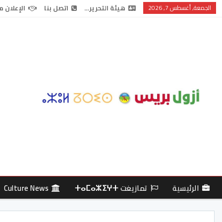
الجمعة, أغسطس 7, 2026
هيئة التحرير…
اتصل بنا
الإعلان م
الرئيسية
تمازيغت ⵜⴰⵎⴰⵣⵉⵖⵜ
Culture News