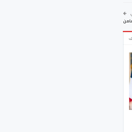
ي
ضامن
ف