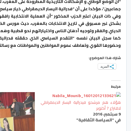
“أن الوضع الوطني و الإشكالات التاريخية المطروحة على المغرب،
جماعيين”، مؤكدا على أن “فدرالية اليسار الديمقراطي خيار سياس
وفي ذات البيان اعتبر الحزب المذكور “أن العملية الانتخابية را
بشكل غير مسبوق في تاريخ الانتخابات بالمغرب، حيث مورس الضغ
الديني والفقر وتوجيه أدهان الناس واختياراتهم نحو قطبية وهمي
كما سجل البيان نفسه “التقدم السياسي الذي حققته فدرالية ال
وحضورها القوي وتعاطف عموم المواطنين والمواطنات مع رسالته
شارك هذا الموضوع:
المزيد
مرتبط
هؤلاء هم مرشحو فيدرالية اليسار الديمقراطي
لاقتراع 7 أكتوبر
9 سبتمبر، 2016
في "السياسة الثقافية"