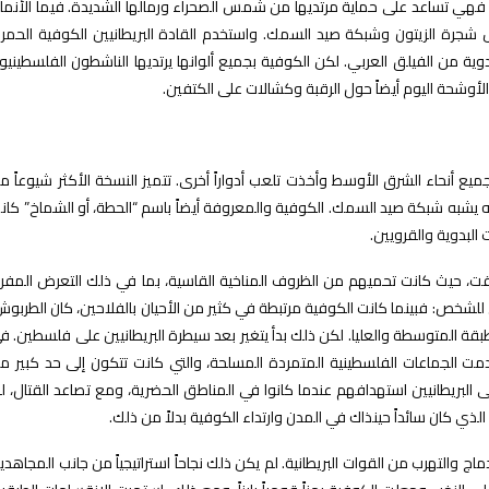
اً، فهي تساعد على حماية مرتديها من شمس الصحراء ورمالها الشديدة. فيما الأنما
 الزيتون وشبكة صيد السمك. واستخدم القادة البريطانيين الكوفية الحمرا
ة من الفيلق العربي. لكن الكوفية بجميع ألوانها يرتديها الناشطون الفلسطينيو
 الأوشحة اليوم أيضاً حول الرقبة وكشالات على الكتفين.
 أنحاء الشرق الأوسط وأخذت تلعب أدواراً أخرى. تتميز النسخة الأكثر شيوعاً م
نه يشبه شبكة صيد السمك. الكوفية والمعروفة أيضاً باسم “الحطة، أو الشماخ” كان
البدوية والقرويين.
وقت، حيث كانت تحميهم من الظروف المناخية القاسية، بما في ذلك التعرض المفر
 للشخص: فبينما كانت الكوفية مرتبطة في كثير من الأحيان بالفلاحين، كان الطربوش
طبقة المتوسطة والعليا. لكن ذلك بدأ يتغير بعد سيطرة البريطانيين على فلسطين. ف
 استخدمت الجماعات الفلسطينية المتمردة المسلحة، والتي كانت تتكون إلى حد كبير م
لبريطانيين استهدافهم عندما كانوا في المناطق الحضرية، ومع تصاعد القتال، لج
ذي كان سائداً حينذاك في المدن وارتداء الكوفية بدلاً من ذلك.
والتهرب من القوات البريطانية. لم يكن ذلك نجاحاً استراتيجياً من جانب المجاهدي