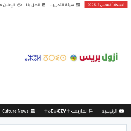
الجمعة, أغسطس 7, 2026
هيئة التحرير…
اتصل بنا
الإعلان م
الرئيسية
تمازيغت ⵜⴰⵎⴰⵣⵉⵖⵜ
Culture News