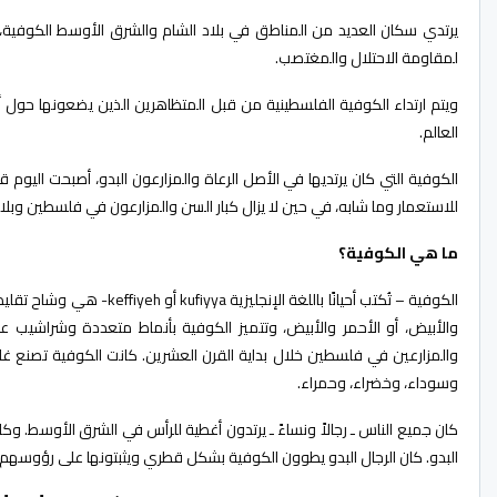
يرتدي سكان العديد من المناطق في بلاد الشام والشرق الأوسط الكوفية، لكن
لمقاومة الاحتلال والمغتصب.
ويتم ارتداء الكوفية الفلسطينية من قبل المتظاهرين الذين يضعونها حول 
العالم.
الكوفية التي كان يرتديها في الأصل الرعاة والمزارعون البدو، أصبحت اليو
للاستعمار وما شابه، في حين لا يزال كبار السن والمزارعون في فلسطين وبلاد
ما هي الكوفية؟
الكوفية – تُكتب أحيانًا بال
والأبيض، أو الأحمر والأبيض، وتتميز الكوفية بأنماط متعددة وشراشيب على
والمزارعين في فلسطين خلال بداية القرن العشرين. كانت الكوفية تصنع غالب
وسوداء، وخضراء، وحمراء.
كان جميع الناس ـ رجالاً ونساءً ـ يرتدون أغطية للرأس في الشرق الأوسط. وك
البدو. كان الرجال البدو يطوون الكوفية بشكل قطري ويثبتونها على رؤوسهم ب