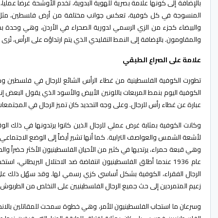
بالإضافة إلى كونها علامة بصرية للهوية البدوية، تخدم الأوشحة غرضاً عملي
المنسوجة في كل كوفية، تعكس جوانب مختلفة من أرض فلسطين، مثل شجرة
والبيضاء كجزء من الزي الرسمي لدورية الصحراء في الأردن، وهي وحدة بدوي
والمقاومون. بالإضافة إلى النمط التقليدي الذي يتم ارتداؤه على الرأس، تُرى
علامة على الصراع الطبقي
تطورت الكوفية الفلسطينية من غطاء الرأس الشائع للرجال في فلسطين وجميع
الكوفية اليوم بنمط المربعات باللونين الأبيض والأسود الذي يقول البعض إ
عبارة عن غطاء رأس للرجال. وعلى وجه التحديد كان تميز الرجال في المجتمعات 
وكانت الكوفية بمثابة غرض عملي للرجال الذين كانوا يرتدونها في ذلك ال
لأشعة الشمس والعواصف الترابية. كما أنها تشير أيضاً إلى الوضع الاجتماعي
وهي قبعة حمراء، يرتديها في كثير من الأحيان الفلسطينيون الأكثر حضراً وال
عام 1936 عندما أطلق الفلسطينيون انتفاضة ضد الاحتلال البريطاني،
الرجال الفقراء، الكوفية بشكل أساسي كزي رسمي لها. وقد سهّل ذلك على ا
زعيم المتمردين إلى حث جميع الرجال الفلسطينيين على التخلص من الطربوش ال
وسرعان ما استجاب الفلسطينيون للأمر، وهي خطوة سمحت للمقاتلين بالاندماج 