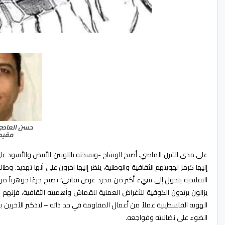
حسن العاصي
مقيم 
على مدى القرن الماضي، أصبح الوشاح -ونسخته باللونين الأبيض والأسود عل
إليها كرمز لهويتهم الثقافية والوطنية، ينظر إليها آخرون على أنها تهديد. 
التقليدية يتحول إلى شيء أكبر من مجرد عرض ثقافي؛ يصبح جزءًا جوهرياً من ر
يزالون يرتدون الكوفية للأغراض العملية للقماش وأهميته الثقافية، فإنهم غال
الهوية الفلسطينية عملاً من أعمال المقاومة في حد ذاته – لتذكير الآخرين ب
الضوء على نضالاته وفواجعه.