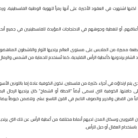
ها اشتهرت في العقود الأخيرة على أنها رمزاً للهوية الوطنية الفلسطينية، ورمزا
أعناقهم، أو لتغطية وجوههم في الاحتجاجات المؤيدة للفلسطينيين في جميع أنحا
م قطعة مميزة من الملابس على مستوى العالم يرتديها الثوار والناشطون المناهضو
 الشام يرتدونها كأغطية الرأس التقليدية، كما تُستخدم للحماية من الشمس والرمال
لغة الإنجليزية kufiyya أو keffiyeh- هي وشاح تقليدي يتم ارتداؤه في أجزاء كثيرة من فلسطين. تكون الكوفية عادة إما باللونين الأس
 حافتها. الكوفية التي تسمى أيضاً “الحطة أو الشماخ” كان يرتديها الرجال البد
اً من القطن والحرير والصوف الناعم في القرن التاسع عشر، وتتضمن خيوطاً بيضاء
ان القرويين وسكان المدن لديهم أنماط مختلفة من أغطية الرأس عن تلك التي يرتديه
استخدام العقال أو حبل للرأس.