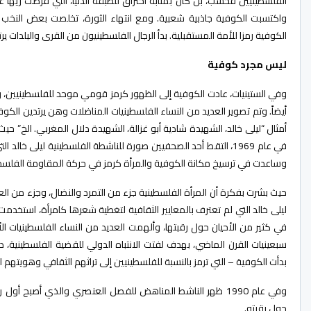
الفلسطينيين فحسب، بل كان بمثابة اختراق للطبقة الدنيا، التي فرضت زيها عل
واكتسبت الكوفية جاذبية شعبية. ومع انتهاء الثورة، تخلصت بعض النخب 
الكوفية رمزا للأمة المستقبلية. بدأ الرجال الفلسطينيون من القرى والبلدات ي
ليس مجرد كوفية
وفي الستينيات، عادت الكوفية إلى الظهور كرمز قومي موحد للفلسطينيين، وهو
أيضاً. وتم تصوير العديد من النساء الفلسطينيات المناضلات وهن يرتدين الك
أمثال “ليلى خالد، الشهيدة شادية أبو غزالة، الشهيدة دلال المغربي. الخ” حيث ك
في عام 1969، التقط أحد الصحفيين صورة للناشطة الفلسطينية ليلى
وساعدت في ترسيخ مكانة الكوفية والمرأة كرمز في حركة المقاومة الفلسطي
حيث بشرت بفكرة أن المرأة الفلسطينية جزء من التمرد والنضال، وجزء من العط
ليلى خالد التي لم تعترف بالمعايير الثقافية لتغطية شعرها كامرأة، استخدمت 
في كثير من الأحيان حول رقبتها، وألهمت العديد من النساء الفلسطينيات ا
سبعينيات القرن الماضي، بهدف لفتت الانتباه الدولي للقضية الفلسطينية، 
بدأت الكوفية – التي ترمز بالنسبة للفلسطينيين إلى تراثهم الثقافي وهويتهم
وفي عام 1990 ظهر الناشط المناهض للفصل العنصري والذي أصبح أ
حول رقبته.