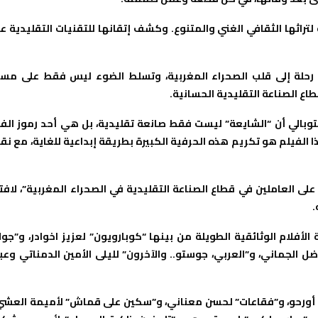
تراثها الثقافي الغني والمتنوع. وكشف إتقانها للتقنيات التقليدية ع
 رحلة إلى قلب الصحراء المغربية، وتسلط الضوء ليس فقط على مسا
طاع الصناعة التقليدية الحسانية.
لتوبالي أن “الشايعة” ليست فقط صانعة تقليدية، بل هي أحد رموز الف
 الفيلم هو تكريم هذه الحرفية الكبيرة بطريقة إبداعية للغاية، مع نق
 العاملين في قطاع الصناعة التقليدية في الصحراء المغربية”، لافت
.
لأفلام الوثائقية الطويلة من بينها “كوبارويون” لعزيز اخوادر، و”جو
 الجماني، و”العربي، جوستو.. والآخرون” لليلى الأمين الدمناتي وعب
ال أورحو، و”فقاعات” لحسن معناني، و”سكين على قماش” لأميمة العشي