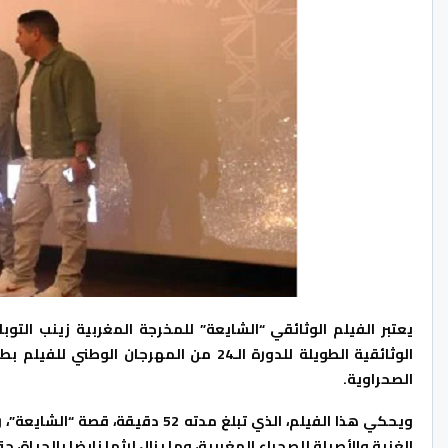
يعتبر الفيلم الوثائقي “الشايعة” للمخرجة المغربية زينب التو
الوثائقية الطويلة للدورة الـ24 من المهر
الصحراوية.
ويحكي هذا الفيلم، الذي تبلغ مدته 
الغنية والأصيلة للصحراء المغربية، وما يزال إرثها نابضا بالحيا