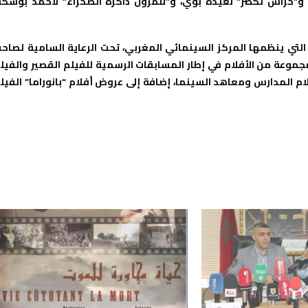
و”حراس لكصر” لعيدة بوي، و”تلمزون ذاكرة الصحراء” لأحمد بوشكة
وطني للفيلم بطنجة، التي ينظمها المركز السينمائي المغربي، تحت الرعاية السامية لصاح
غاية 26 أكتوبر الجاري، بعرض مجموعة من الأفلام في إطار المسابقات الرسمية للفيلم القصير والفي
ام المدارس ومعاهد السينما، إضافة إلى عروض أفلام “بانوراما” الفيل