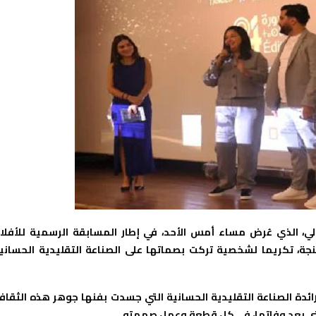
بالي، الذي عُرض مساء أمس الأحد، في إطار المسابقة الرسمية للأفلا
جان الوطني للفيلم بطنجة، تكريما لشخصية تركت بصماتها على الصناعة التقليدية الحساني
52 دقيقة، قصة “الشايعة”، رائدة الصناعة التقليدية الحسانية التي جسدت بفنها جوهر هذه الثقاف
ة، حتى بعد وفاتها، في كل قطعة وعمل صممته.