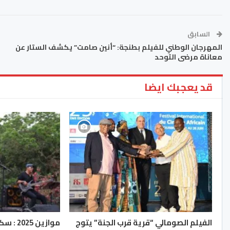
السابق
المهرجان الوطني للفيلم بطنجة: “أنين صامت” يكشف الستار عن
معاناة مرضى التوحد
قد يعجبك ايضا
الفيلم الصومالي “قرية قرب الجنة” يتوج
موازين 