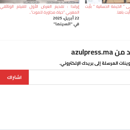
ورة 3 لملتقى ” الخيمة الحسانية ” بأيت
إيرلندا : تقديم العرض الأول للفيلم الوثائقي
يت باها.
المغربي “حياة مجاورة للموت”..
22 أبريل، 2025
في "السينما"
azulpre
نات المرسلة إلى بريدك الإلكتروني.
اشتراك