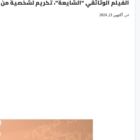
الفيلم الوثائقي “الشايعة”، تكريم لشخصية من ر
في
أكتوبر 21, 2024