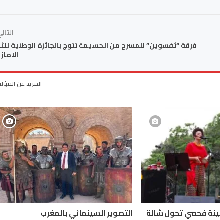
التال
فرقة “ثفسوين” للمسرح من الحسيمة تتوج بالجائزة الوطنية للث
الاماز
المزيد عن المؤل
2025 : سكينة فحصي تحول شالة
التصوير السينمائي بالمغرب