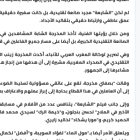
لم تكن “الشايعة” مجرد صانعة تقليدية، بل كانت سفيرة حقيقية ل
عمق عاطفي وارتباط حقيقي بتقاليد الأجداد.
ومن خلال رؤيتها الفنية، تأخذ المخرجة الشابة المشاهدين في
الصانعة التقليدية الكبيرة، بل أيضا على مسار جميع الفاعلين في ق
وفي تصريح لوكالة المغرب العربي للأنباء، أكدت المخرجة زينب ا
التقليدي في الصحراء المغربية، مشيرة إلى أن هدفها من إنجاز هذا
مشاعرها إلى الجمهور.
وقالت “بصفتي مخرجة، تقع على عاتقي مسؤولية تسليط الضوء على
إلى أن العاملين في هذا القطاع بحاجة إلى إبراز عملهم والاعتراف به
وإلى جانب فيلم “الشايعة”، يتنافس عدد من الأفلام في مسابقة ا
الأخير في الملاح” لحسن بنجلون، و”خيمة الرك” لسيدي محمد فاضل
الحميد كريم، و”مورا يشكاد” لخاليد زايري.
ويتعلق الأمر أيضا بـ”مول الماء” لفؤاد السويبة، و”أفضل” لكم