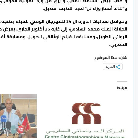
و”كذب أبيض” لأسماء المدير، و”رزق من ورد” لمونية الكومي، 
و”ثلاثة أقمار وراء تل” لعبد اللطيف افضيل.
وتتواصل فعاليات الدورة ال 24 للمهرجان ال
الجلالة الملك محمد السادس، إلى 
الروائي الطويل، ومسابقة الفيلم الوثائقي الطويل، ومسابقة أفل
المغربي.
شارك هذا الموضوع:
المزيد
مرتبط