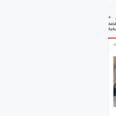
ي
قافة
يغية
ف