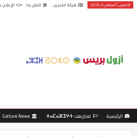
الخميس, أغسطس 6, 2026
هيئة التحرير…
اتصل بنا
الإعلان 
الرئيسية
تمازيغت ⵜⴰⵎⴰⵣⵉⵖⵜ
Culture News