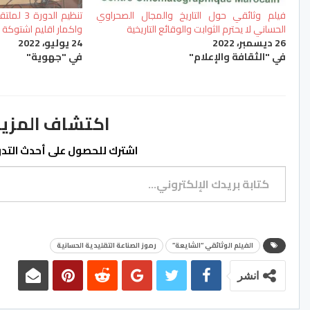
فيلم وثائقي حول التاريخ والمجال الصحراوي
تنظيم الد
الحساني لا يحترم الثوابت والوقائع التاريخية
واكمار اقليم اشتوكة أ
26 ديسمبر، 2022
24 يوليو، 2022
في "الثقافة والإعلام"
في "جهوية"
اكتشاف المزيد من ss.ma
اشترك للحصول على أحدث التدوي
كتابة بريدك الإلكتروني...
الفيلم الوثائقي “الشايعة”
رموز الصناعة التقليدية الحسانية
انشر