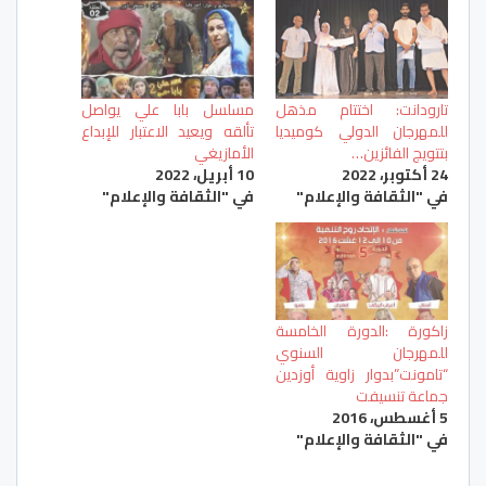
تارودانت: اختتام مذهل
مسلسل بابا علي يواصل
للمهرجان الدولي كوميديا
تألقه ويعيد الاعتبار للإبداع
بتتويج الفائزين…
الأمازيغي
24 أكتوبر، 2022
10 أبريل، 2022
في "الثقافة والإعلام"
في "الثقافة والإعلام"
زاكورة :الدورة الخامسة
للمهرجان السنوي
“تامونت”بدوار زاوية أوزدين
جماعة تنسيفت
5 أغسطس، 2016
في "الثقافة والإعلام"