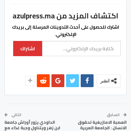
اكتشاف المزيد من azulpress.ma
اشترك للحصول على أحدث التدوينات المرسلة إلى بريدك
الإلكتروني.
كتابة بريدك الإلكتروني...
اشتراك
انشر
السابق
التالي
العصبة الامازيغية لحقوق
الداودي يزور أوراش جامعة
الانسان : الجامعة العربية
ابن زهر ويتناول وجبة غذاء مع