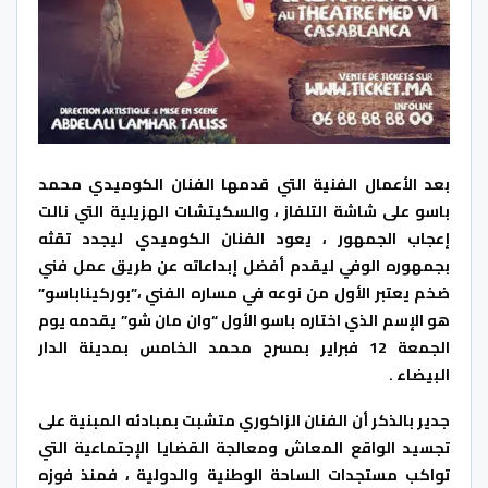
بعد الأعمال الفنية التي قدمها الفنان الكوميدي محمد
باسو على شاشة التلفاز ، والسكيتشات الهزيلية التي نالت
إعجاب الجمهور ، يعود الفنان الكوميدي ليجدد تقثه
بجمهوره الوفي ليقدم أفضل إبداعاته عن طريق عمل فني
ضخم يعتبر الأول من نوعه في مساره الفني ،”بوركيناباسو”
هو الإسم الذي اختاره باسو الأول “وان مان شو” يقدمه يوم
الجمعة 12 فبراير بمسرح محمد الخامس بمدينة الدار
البيضاء .
جدير بالذكر أن الفنان الزاكوري متشبت بمبادئه المبنية على
تجسيد الواقع المعاش ومعالجة القضايا الإجتماعية التي
تواكب مستجدات الساحة الوطنية والدولية ، فمنذ فوزه