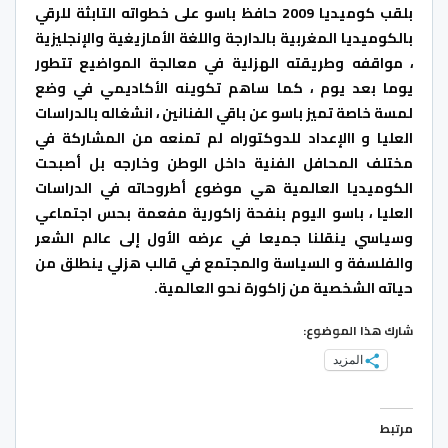
بلقب كوميديا 2009 حافظ باسو على خطواته التابثة للرقي
بالكوميديا المغربية بالدارجة واللغة الأمازيغية والإنجليزية
، مواقفه وطريقته الهزلية في معالجة المواضيع تتطور
يوما بعد يوم ، كما ساهم تكوينه الأكاديمي في وضع
لمسة خاصة تميز باسو عن باقي الفنانين ، انشغاله بالدراسات
العليا و االإعداد للدوكتوراه لم تمنعه من المشاركة في
مختلف المحافل الفنية داخل الوطن وخارجه بل أصبحت
الكوميديا العالمية هي موضوع أطروحاته في الدراسات
العليا ، باسو اليوم بنفحة زاكورية مفعمة بحس اجتماعي
وسياسي ينقلنا جميعا في عرضه الأول إلى عالم الشعر
والفلسفة و السياسة والمجتمع في قالب هزلي ينطلق من
حياته الشخصية من زاكورة نحو العالمية.
شارك هذا الموضوع:
المزيد
مرتبط