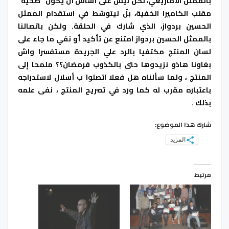
بالممثل الأمازيغي، لكن ليس على أساس أنْ يكون “ضحيّة
”
مقلب الكاميرا الخفية، بلْ ليتوسّط في استقدام الممثل
الحسين بردواز، الذي شارك في الحلقة
.
ولكن باتصالنا
بالممثل الحسين بردواز امتنع عن تأكيد أو نفي ما جاء على
لسان المنتج مكتفيا بالرد علي الجريدة مستفسرا واش
بغاونا هاذو نزيدوها حتى بالكذوب فرمضان؟؟ ملمحا إلى
المنتج ، ولما سألناه هل فعلا اتصلوا ب أسلال لاستدراجه
باعتباره مقرب له كما ورد في تصريح المنتج ، نفى علمه
بذلك .
شارك هذا الموضوع:
المزيد
مرتبط