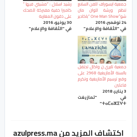
جمعية ايسوراف للفن السابع
رشيد اسلال : “مشيتي فيها ”
تنظم ورشة للوان مان
كاميرا خفية مفبركة للضحك
شو”One Man Show “باكادير
على ذقون المغاربة
24 نوفمبر، 2016
30 يونيو، 2016
في "الثقافة والإعلام"
في "الثقافة والإعلام"
جمعية تايري ن واكال تحتفل
بالسنة الأمازيغية 2968 على
وقع ترسيم الأمازيغية وتكرم
فاعلين
3 يناير، 2018
في "تمازيغت
ⵜⴰⵎⴰⵣⵉⵖⵜ"
اكتشاف المزيد من azulpress.ma