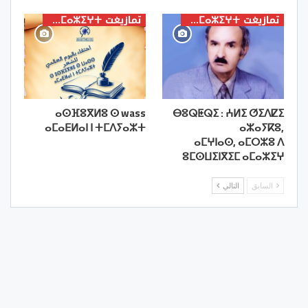
تمازيغت ⵜⴰⵎⴰⵣⵉⵖⵜ
تمازيغت ⵜⴰⵎⴰⵣⵉⵖⵜ
ⴰⵙⴼⵓⴳⵍⵓ ⵙ wass
ⴱⵓⵕⵟⵕⵉ : ⵄⵍⵉ ⵚⵉⴷⵇⵉ
ⴰⵎⴰⴹⵍⴰⵏ ⵏ ⵜⵎⴷⵢⴰⵣⵜ
ⴰⵣⴰⵢⴽⵓ,
ⴰⵎⵖⵏⴰⵙ, ⴰⵎⵔⵣⵓ ⴷ
ⵓⵎⵙⵡⵉⵏⴳⵉⵎ ⴰⵎⴰⵣⵉⵖ
السابق
التالي