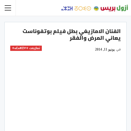
الفنان الامازيغي بطل فيلم بوتفوناست
يعاني المرض والفقر
تمازيغت ⵜⴰⵎⴰⵣⵉⵖⵜ
في
يونيو 11, 2014