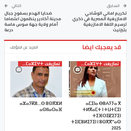
السابق
التالي
تكريم اماني الوشاحي
ضحايا الهدم بسفوح جبال
الامازيغية المصرية في ذكري
مدينة أكادير ينظمون اعتصاما
ترسيم اللغة الامازيغية
أمام ولاية جهة سوس ماسة
بتيزنيت
درعة
قد يعجبك ايضا
المزيد عن المؤلف
تمازيغت ⵜⴰⵎⴰⵣⵉⵖⵜ
تمازيغت ⵜⴰⵎⴰⵣⵉⵖⵜ
ⴰⵣⴰⵢⴽⵓ…ⵙ ⵓⵙⴳⵣⵍ
ⴰⵎⵉⵏⴰ ⴱⵓⵄⵢⵢⴰ ⴳ
ⴰⵙⵏⵏⴰⵔⴰⴼ
ⵜⵍⴳⴰⵎⵜ ⵏ ⵜⵡⵜⵎⵉⵏ
ⵜⵉⴼⵔⵉⵇⵉⵢⵉⵏ
ⵜⵉⵏⵎⵓⵍⵉⵢⵉⵏ ⵏ ⵓⵙⴳⴳⵯⴰⵙ
2025