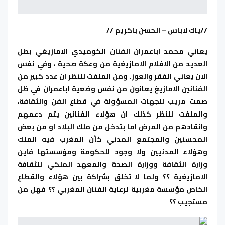
//ياك لاباس – الحسن باكريم //
يعاني محمد اباعمران الفنان الكوميدي الامازيغي بطل
العديد من الافلام الامازيغية من وعكة صحية ، وفي نفس
الان يعاني الفقر والعوز. ومن الملفت للنظر ان عدد كبير من
الفنانين الامازيغ يعانون من نفس وضعية اباعمران في ظل
صمت مريب للجهات المسؤولة في قطاع الفن والثقافة،
والملفت للنظر كذلك ان هؤلاء الفنانين يتم دعمهم
وانقادهم من المرض اما بتدخل من ملك البلاد او من بعض
المحسنين والمجتمع المدني كأن المغرب فيه الملك
وهؤلاء المدنيين ولا وجود للحكومة ومؤسستها فاين
وزارة الثقافة ووزارة الصحة والمعهد الملكي للثقافة
الامازيغية ؟؟ ولما لا تخلق بشراكة بين هؤلاء والقطاع
الخاص مؤسسة مغربية لرعاية الفنان المغربي ؟؟ فهل من
مستجيب ؟؟