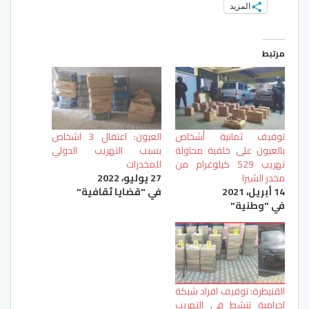
المزيد
مرتبط
توقيف ثمانية أشخاص
العيون: اعتقال 3 اشخاص
بالعيون على خلفية محاولة
بسبب التهريب الدولي
تهريب 529 كيلوغرام من
للمخدرات
مخدر الشيرا
27 يوليو، 2022
14 أبريل، 2021
في "قضايا ثقافية"
في "وطنية"
القنيطرة: توقيف افراد شبكة
إجرامية تنشط في التهريب