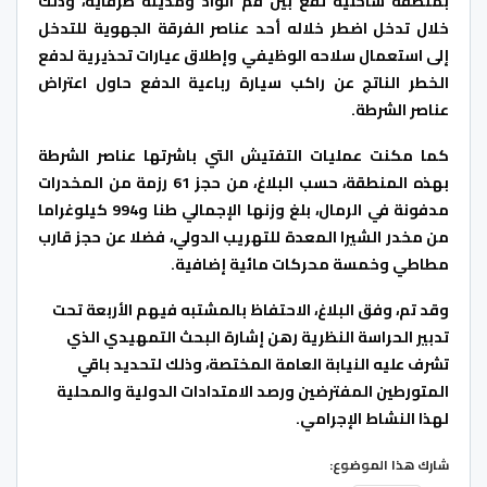
بمنطقة ساحلية تقع بين فم الواد ومدينة طرفاية، وذلك
خلال تدخل اضطر خلاله أحد عناصر الفرقة الجهوية للتدخل
إلى استعمال سلاحه الوظيفي وإطلاق عيارات تحذيرية لدفع
الخطر الناتج عن راكب سيارة رباعية الدفع حاول اعتراض
عناصر الشرطة.
كما مكنت عمليات التفتيش التي باشرتها عناصر الشرطة
بهذه المنطقة، حسب البلاغ، من حجز 61 رزمة من المخدرات
مدفونة في الرمال، بلغ وزنها الإجمالي طنا و994 كيلوغراما
من مخدر الشيرا المعدة للتهريب الدولي، فضلا عن حجز قارب
مطاطي وخمسة محركات مائية إضافية.
وقد تم، وفق البلاغ، الاحتفاظ بالمشتبه فيهم الأربعة تحت
تدبير الحراسة النظرية رهن إشارة البحث التمهيدي الذي
تشرف عليه النيابة العامة المختصة، وذلك لتحديد باقي
المتورطين المفترضين ورصد الامتدادات الدولية والمحلية
لهذا النشاط الإجرامي.
شارك هذا الموضوع: