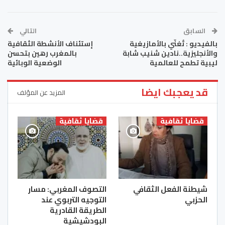
السابق
التالي
بالفيديو : تُغنّي بالأمازيغية
إستئناف الأنشطة الثقافية
والأنجليزية..نادين شنيب شابة
بالمغرب رهين بتحسن
ليبية تطمح للعالمية
الوضعية الوبائية
قد يعجبك ايضا
المزيد عن المؤلف
قضايا ثقافية
قضايا ثقافية
شيطنة الفعل الثقافي
التصوف المغربي‎: مسار
الحزبي
التوجيه التربوي عند
الطريقة القادرية
البودشيشية