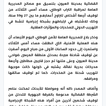
القضائية بمدينة العيون، بتنسيق مع مصالح المديرية
العامة لمراقبة التراب الوطني، مساء أمس الثلاثاء، من
توقيف أربعة أشخاص تتراوح أعمارهم ما بين 27 و59 سنة،
وذلك للاشتباه في ارتباطهم بشبكة إجرامية تنشط في
التهريب الدولي للمخدرات والمؤثرات العقلية.
وذكر بلاغ للمديرية العامة للأمن الوطني، اليوم الأربعاء، أن
هذه العملية الأمنية، التي انطلقت مساء أمس الثلاثاء
واستمرت إلى حدود الساعات الأولى من صباح اليوم، أسفرت
عن توقيف شاحنة مبردة بمدخل منطقة المرسى ضواحي
مدينة العيون، وعلى متنها تم حجز قاربين مطاطين وأربعة
محركات بحرية نفاثة، يشتبه في كونها كانت موجهة
لتهريب شحنة من المخدرات، كما تم توقيف سائقها
ومرافقه.
وأضاف المصدر ذاته أنه ومواصلة للأبحاث، تمكنت عناصر
الشرطة القضائية مدعومة بالفرقة الجهوية للتدخل من
توقيف شخصين آخرين من أفراد هذه الشبكة الإجرامية