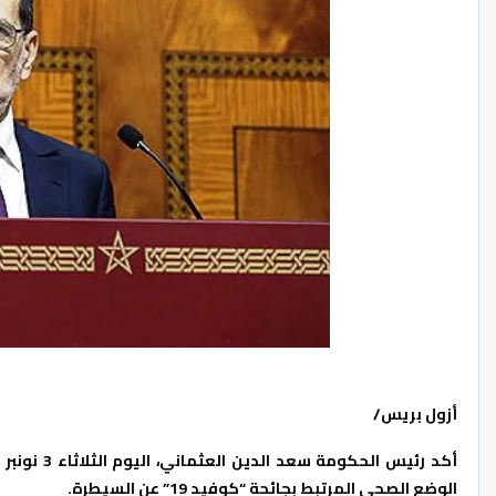
ا
أزول بريس/
أكد رئيس ا
الوضع الصحي المرتبط بجائحة “كوفيد 19” عن السيطرة.