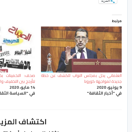
المزيد
مرتبط
العثماني يحل بمجلس النواب للكشف عن خطة
صحف: التخمينات بخ
جديدة لمواجهة كورونا
تتأرجح بين التخفيف وا
9 يونيو، 2020
14 مايو، 2020
في "أخبار الثقافة"
في "السياسة الثقا
اكتشاف المزيد من ss.ma