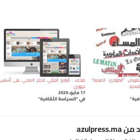
صوص “الطوارئ الصحية”
صحف : الرفع الجزئي للحجر الصحي على أساس
لتمديد
جهوي
17 مايو، 2020
فية"
في "السياسة الثقافية"
azulpre