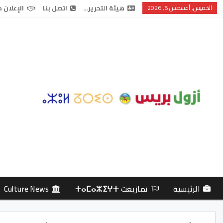
الخميس, أغسطس 6, 2026
هيئة التحرير…
اتصل بنا
الإعلان 
الرئيسية
تمازيغت ⵜⴰⵎⴰⵣⵉⵖⵜ
Culture News