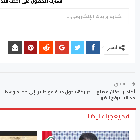
اشترك للحصول على أحدث التدوي
كتابة بريدك الإلكتروني...
انشر
السابق
أكادير : دخان مصنع بالدراركة، يحول حياة مواطنين إلى جحيم وسط
مطالب برفع الضرر
قد يعجبك ايضا