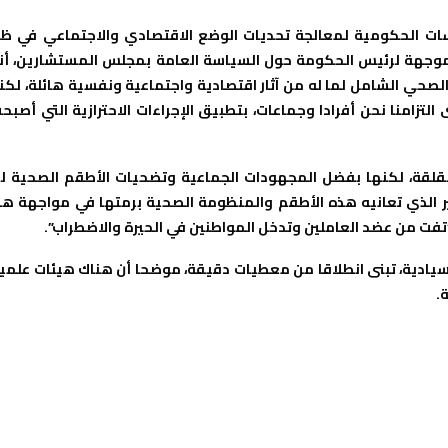
ت الحكومية لمعالجة تحديات الوضع الاقتصادي والاجتماعي في ظ
الموجهة لرئيس الحكومة حول السياسة العامة بمجلس المستشارين، أن
 الصحي الشامل لما له من آثار اقتصادية واجتماعية ونفسية هائلة، لكن
لتزامنا نحن أفرادا وجماعات، بتطبيق الإجراءات الاحترازية التي أصبح
قلقة، لكنها بفضل المجهودات الجماعية وتضحيات الأطقم الصحية ل
ير الذي تعانيه هذه الأطقم والمنظومة الصحية برمتها في مواجهة هذ
ي “تفت من عضد العاملين وتدخل المواطنين في الحيرة والاضطراب”.
ية سيادية، تبنى انطلاقا من معطيات دقيقة، موضحا أن هناك هيئات علمي
.