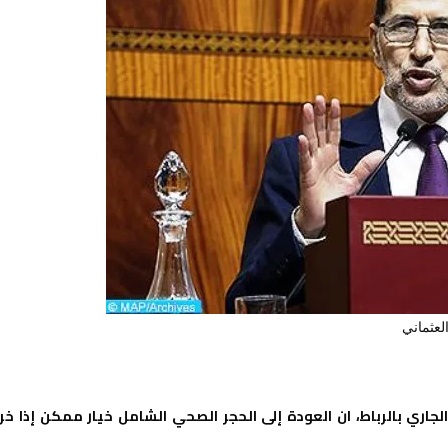
لعثماني
لحكومة سعد الدين العثماني، اليوم الثلاثاء 3 نونبر الجاري بالرباط، ان العودة إلى الحجر الصحي الشامل خيار ممكن إذا خ