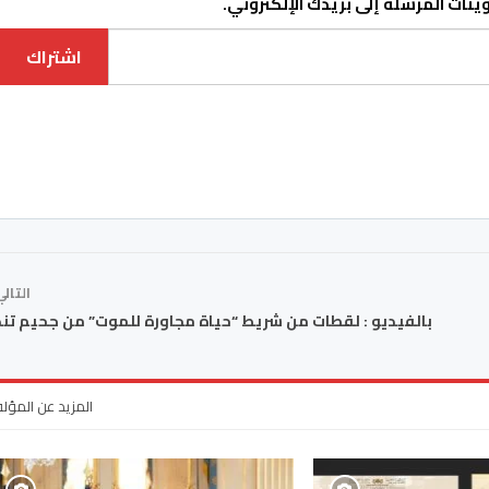
نات المرسلة إلى بريدك الإلكتروني.
اشتراك
التال
بالفيديو : لقطات من شريط “حياة مجاورة للموت” من جحيم ت
المزيد عن المؤل