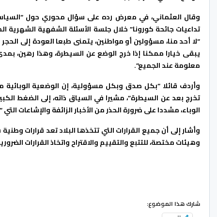
وقال العثماني، في معرض رده على سؤال محوري حول “السياسا
تداعيات جائحة كورونا” خلال جلسة الأسئلة الشفهية الشهرية 
“لا أحد منا، مسؤولين أو مواطنين، يتمنى طبعا العودة إلى الحجر
يبقى خيارا ممكنا إذا خرج الوضع عن السيطرة، وهذا رهين، بمدى ا
معلومة عند الجميع”.
وأردف قائلا “بكل صدق وبكل مسؤولية، إن الوضعية الوبائية م
تخرج بعد عن السيطرة”، مشيرا في السياق ذاته، إلى الضغط الكب
الوباء، مشددا على ضرورة الحذر من الأخبار الزائفة والإشاعات الت
وأشار إلى أن جميع القرارات التي تتخذها البلاد تعد قرارات وطن
وهيئات مختصة، للتتبع والتقييم والاقتراح واتخاذ القرارات الضرورية
شارك هذا الموضوع: