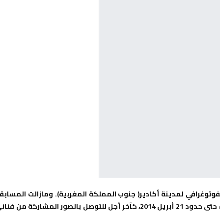
فوتوغرافي لمدينة أكادير( جنوب المملكة المغربية). ومازالت المسابق
الدولية ؛ التي أطلقها نادي أكادير للتصوير الفوتوغرافي؛ مستمرة حتى حدود 21 أبريل 2014، كآخر أجل للتوصل بالصور المشاركة من ف