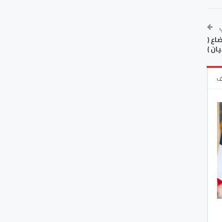
ي
اع (
يان )
ف