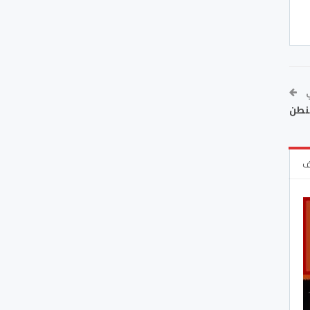
ي
شنطن
ف