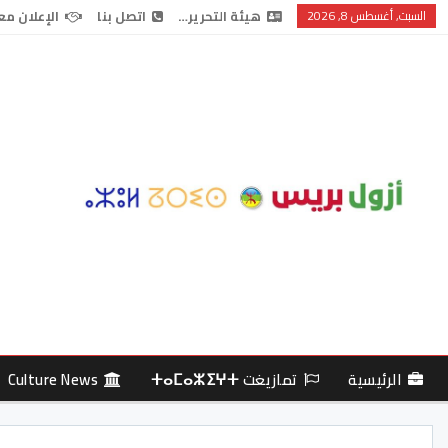
السبت, أغسطس 8, 2026
هيئة التحرير…
اتصل بنا
الإعلان مع
الرئيسية
تمازيغت ⵜⴰⵎⴰⵣⵉⵖⵜ
Culture News