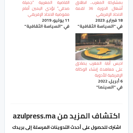
بمشاركة المغرب.. انطلاق
القاضية المغربية “جميلة
أشغال الدورة 36 لقمة
صدقي” تؤدي اليمين أمام
الاتحاد الإفريقي
مفوضية الاتحاد الإفريقي
18 فبراير، 2023
11 يوليو، 2019
في "السياسة الثقافية"
في "السياسة الثقافية"
اديس أبابا: المغرب يصادق
على معاهدة إنشاء الوكالة
الإفريقية للأدوية
6 أبريل، 2022
في "السينما"
اكتشاف المزيد من azulpress.ma
اشترك للحصول على أحدث التدوينات المرسلة إلى بريدك