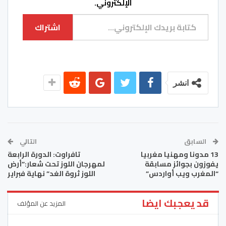
الإلكتروني.
كتابة بريدك الإلكتروني...
اشتراك
انشر
السابق
التالي
13 مدونا ومهنيا مغربيا
تافراوت: الدورة الرابعة
يفوزون بجوائز مسابقة
لمهرجان اللوز تحت شعار:”أرض
“المغرب ويب أواردس”
اللوز ثروة الغد” نهاية فبراير
قد يعجبك ايضا
المزيد عن المؤلف