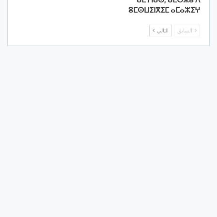
ⵓⵎⵙⵡⵉⵏⴳⵉⵎ ⴰⵎⴰⵣⵉⵖ
السابق
التالي