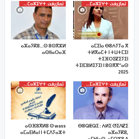
تمازيغت ⵜⴰⵎⴰⵣⵉⵖⵜ
تمازيغت ⵜⴰⵎⴰⵣⵉⵖⵜ
ⴰⵣⴰⵢⴽⵓ…ⵙ ⵓⵙⴳⵣⵍ
ⴰⵎⵉⵏⴰ ⴱⵓⵄⵢⵢⴰ ⴳ
ⴰⵙⵏⵏⴰⵔⴰⴼ
ⵜⵍⴳⴰⵎⵜ ⵏ ⵜⵡⵜⵎⵉⵏ
ⵜⵉⴼⵔⵉⵇⵉⵢⵉⵏ
ⵜⵉⵏⵎⵓⵍⵉⵢⵉⵏ ⵏ ⵓⵙⴳⴳⵯⴰⵙ
2025
تمازيغت ⵜⴰⵎⴰⵣⵉⵖⵜ
تمازيغت ⵜⴰⵎⴰⵣⵉⵖⵜ
ⴰⵙⴼⵓⴳⵍⵓ ⵙ wass
ⴱⵓⵕⵟⵕⵉ : ⵄⵍⵉ ⵚⵉⴷⵇⵉ
ⴰⵎⴰⴹⵍⴰⵏ ⵏ ⵜⵎⴷⵢⴰⵣⵜ
ⴰⵣⴰⵢⴽⵓ,
ⴰⵎⵖⵏⴰⵙ, ⴰⵎⵔⵣⵓ ⴷ