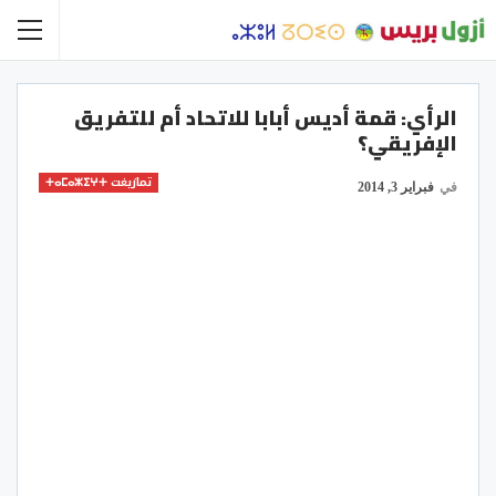
الرأي: قمة أديس أبابا للاتحاد أم للتفريق
الإفريقي؟
تمازيغت ⵜⴰⵎⴰⵣⵉⵖⵜ
في
فبراير 3, 2014