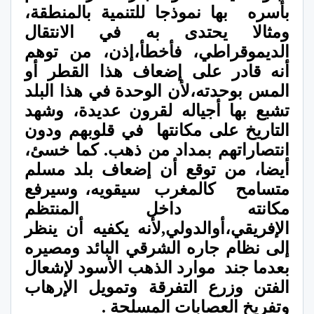
بأسره
بها نموذجا للتنمية بالمنطقة،
ومثالا يحتدى به في الانتقال
الديموقراطي، فأخطأ،إذن، من توهم
أنه قادر على إضعاف هذا القطر أو
المس بوحدته،لأن الوحدة في هذا البلد
تشبع بها أجياله لقرون عديدة، وشهد
التاريخ على مكانتها
في قلوبهم ودون
انتصاراتهم بمداد من ذهب. كما خسئ،
أيضا، من توقع أن إضعاف بلد مسلم
متسامح
كالمغرب
سيقويه، وسيرفع
مكانته داخل المنتظم
الإفريقي،أوالدولي,لأنه يكفيه أن ينظر
إلى نظام جاره الشرقي البائد ومصيره
بعدما جند
موارد الذهب الأسود لإشعال
الفتن وزرع التفرقة وتمويل الإرهاب
وتفريخ العصابات المسلحة .