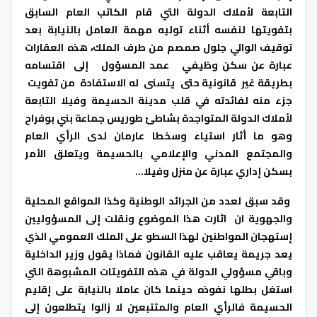
التابعة لأملاك الدولة التي قام الكاتب العام السابق
بتفويتها لنفسه أثناء توليه مهمة العامل بالنيابة بعد
توقيف الوالي جلول صمصم من طرف الملك، هذه العقارات
عبارة عن سكن وظيفي عمد المسؤول إلى اقتسامه
بطريقة غير قانونية حتى يتسنى له الاستفادة من تفويت
جزء منه لفائدته في قلب مدينة الحسيمة وفيلا التابعة
لأملاك الدولة المتواجدة بشاطئ طوريس جماعة بني بوفراح
وهو ما أثار استياء وسخطا عارمان لدى الرأي العام
والمجتمع المدني والإعلامي بالحسيمة ويتعلق الأمر
بسكن إداري عبارة عن منزل وفيلا…
وقد سبق لعدد من الجرائد الوطنية وكذا المواقع المحلية
والجهوية ان اثارت هذا الموضوع ونقلت إلى المسؤوليين
إستهجان المواطنين لهذا السطو على الملك العمومي الذي
يعد جريمة يعاقب عليه القانون فماذا يقول وزير الداخلية
وباقي مسؤولي الدولة في هذه التفويتات المشبوهة التي
استغل بطلها نفوذه حينما كان عاملا بالنيابة على إقليم
الحسيمة فالرأي العام والمتتبعين لا زالوا يتطلعون إلى