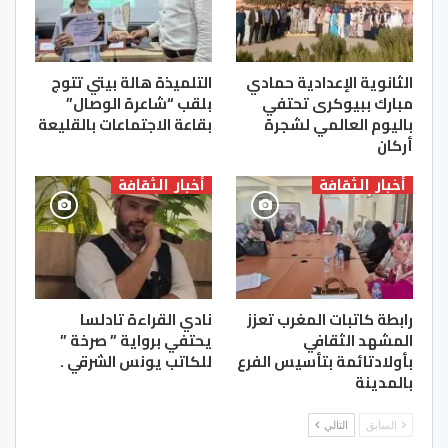
الثانوية الإعدادية حمادي
التلميذة هالة بيتي تتوج
مبارك ببيوكرى تحتفي
بلقب “شاعرة الوصال”
باليوم العالمي لشجرة
بقاعة الاجتماعات بالقليعة
أركان
أخبار الثقافة
أخبار الثقافة
رابطة كاتبات المغرب تعزز
نادي القراءة تادلسا
المشهد الثقافي
يحتفي برواية ” صرخة ”
بأولادتائمة بتأسيس الفرع
للكاتب يونس الشرقي .
بالمدينة
السابق
التالي