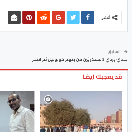
انشر
السابق
جنديّ يردي 3 عسكريّين من ينهم كولونيل ثم انتحر
قد يعجبك ايضا