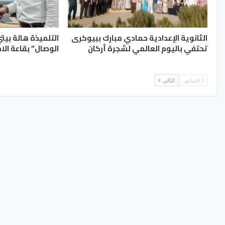
الثانوية الإعدادية حمادي مبارك ببيوكرى
التلميذة هالة بيت
تحتفي باليوم العالمي لشجرة أركان
الوصال” بقاعة الا
السابق
التالي