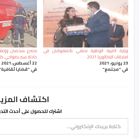
وزارة التربية الوطنية تحتفي بالمتفوقين في
مصرع شخصين وإصابة
امتحانات الباكالوريا 2021
حادثة سير بضواحي كل
23 يونيو، 2021
22 أغسطس، 2021
في "مجتمع"
في "قضايا ثقافية"
اكتشاف المزيد من ss.ma
اشترك للحصول على أحدث التدوي
كتابة بريدك الإلكتروني...