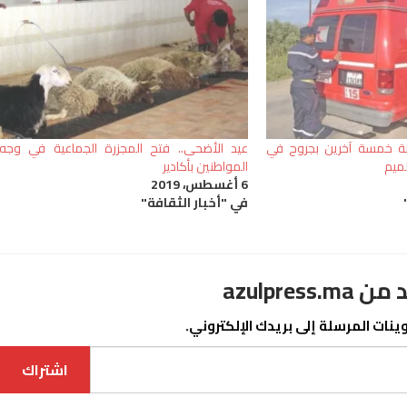
 خمسة آخرين بجروح في
عيد الأضحى.. فتح المجزرة الجماعية في وجه
ميم
المواطنين بأكادير
6 أغسطس، 2019
في "أخبار الثقافة"
azulpre
نات المرسلة إلى بريدك الإلكتروني.
اشتراك