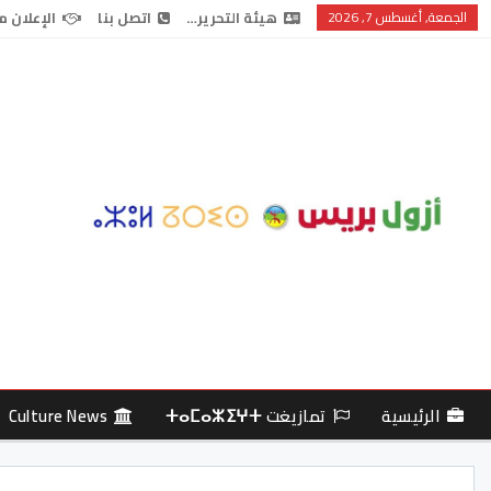
الجمعة, أغسطس 7, 2026
هيئة التحرير…
اتصل بنا
الإعلان م
الرئيسية
تمازيغت ⵜⴰⵎⴰⵣⵉⵖⵜ
Culture News