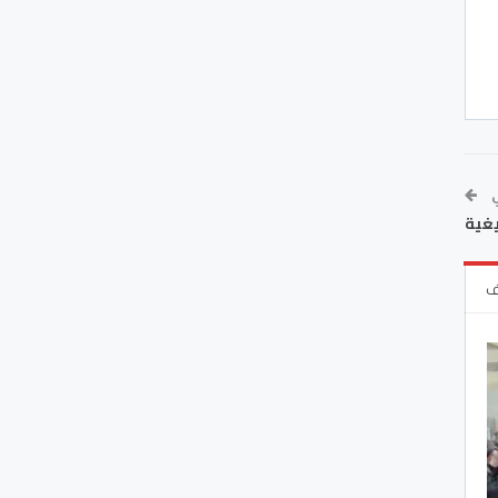
ي
يغية
ف