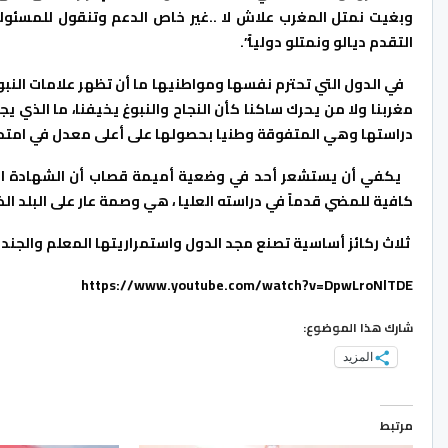
وبغيت نمتل المغرب علاش لا ..غير خاص الدعم وتنقول للمسئول
التقدم ديالو ونمتلو دولياً”.
في الدول التي تحترم نفسها ومواطنيها ما أن تظهر علامات النبو
مغربنا ولا من يحرك ساكنا كأن النجاح والنبوغ يخيفنا، ما الذي
دراستها وهي المتفوقة وطنيا بحصولها على أعلى معدل في امتحانا
يكفي أن يستشعر أحد في وضعية أميمة قصاب أن الشهادة التي 
كافية للمضي قدماً في دراسته العليا ، هي وصمة عار على البلد ال
ثلاث ركائز أساسية تصنع مجد الدول واستمراريتها المعلم والجندي و
https://www.youtube.com/watch?v=DpwLroNlTDE
شارك هذا الموضوع:
المزيد
مرتبط