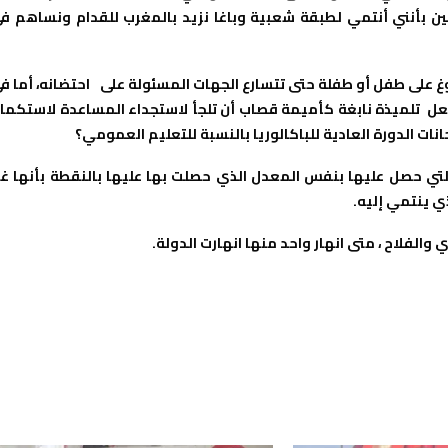
ين بأنني أنتمي لطبقة شعبية وباغا نزيد بالمغرب للقدام ونساهم ف
غ على طفل أو طفلة حتى تتسارع الجهات المسئولة على احتضانه، أما ف
 يجعل تلميذة نابغة كأميمة قصاب أن تلجأ لاستجداء المساعدة لاستكما
ت الدورة العادية للباكالوريا بالنسبة للتعليم العمومي؟
حصل عليها بنفس المعدل الذي حصلت بها عليها بالنقطة بأنها غي
ذي ينتمي إليه.
الفلاح ، متى انهار واحد منها انهارت الدولة.