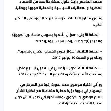
محمد الخامس بأيت ملول بمشاركة عدد من الأسماء
الفكرية والفعاليات السياسية والمدنية جهويا ووطنيا.
وتتوزع محاور الحلقات الدراسية لهذه الدورة على الشكل
الآتي:
– الحلقة الأولى: “
سؤال التَّنميةِ بسوس ماسة بين الجهويَّةِ
والمركزيَّةِ
“، وذلك يوم السبت
3
يونيو
2017
.
– الحلقة الثانية: “
سؤالُ تنويرِ الخطابِ الدِّينيِّ وتحريرِه
“،
وذلك يوم السبت
10
يونيو
2017
.
– الحلقة الثالثة: “
دورِ البرلمانيِّ في تفعيلِ ترسيمٍ عادلٍ
ومُنصفٍ للأمازيغيَّة
“، وذلك يوم السبت
17
يونيو
2017
.
ويأتي اختيار موضوع هذه الدورة رغبة من المركز، في
الإسهام في بلورة رؤية محلية متفاعلة مع قضايا الشأن
العام الوطني والجهوي ، والاستمرار في خلق نقاش حول
قضايا التنمية الديمقراطية.