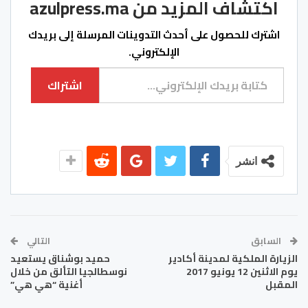
اكتشاف المزيد من azulpress.ma
اشترك للحصول على أحدث التدوينات المرسلة إلى بريدك
الإلكتروني.
كتابة بريدك الإلكتروني...
اشتراك
انشر
السابق
التالي
الزيارة الملكية لمدينة أكادير
حميد بوشناق يستعيد
يوم الاثنين 12 يونيو 2017
نوسطالجيا التألق من خلال
المقبل
أغنية “هي هي”