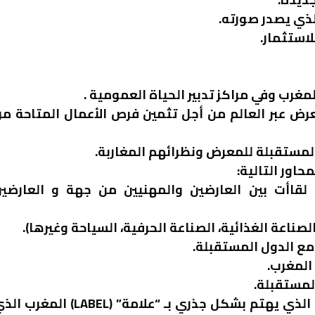
ذي يصدر صورته.
استثمار.
مغرب وفي مراكز تدبير الحياة العمومية .
رض عبر العالم من أجل تثمين فرص الأعمال المتاحة م
 المستقبلة للمعرض ونظرائهم المغاربة.
حاور التالية:
لقاأت بين العارضين والمهنيين من جهة و العارضي
عة الغذائية، الصناعة الحرفية، السياحة وغيرها).
 مع الدول المستقبلة.
المغرب.
المستقبلة.
”مايد إن موروكو 2016″ هو المعرض الدولي الوحيد الذي يهتم بشكل جذري بـ “علامة” (LABEL) الم