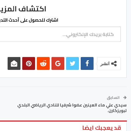
اكتشاف المزيد من ss.ma
اشترك للحصول على أحدث التدوي
كتابة بريدك الإلكتروني...
انشر
السابق
سيدي علي ماء العينين عضوا شرفيا للنادي الرياضي البلدي
لبويزكارن.
قد يعجبك ايضا