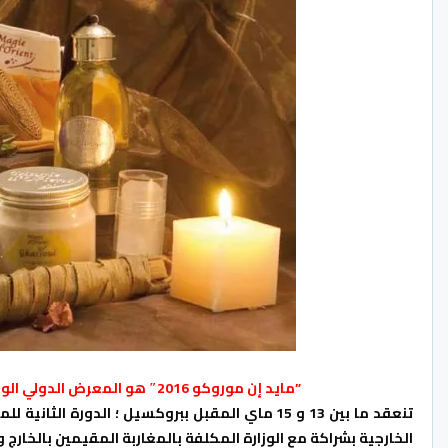
”مايد إن موروكو 2016″ هو المعرض الدولي الوحيد الذي يهتم بشكل جذري بـ “علامة” (LABEL) المغرب
تنعقد ما بين 13 و 15 ماي المقبل ببروكسيل ؛ الدور
الخارجية بشراكة مع الوزارة المكلفة بالمغاربة المقيمين بالخارج