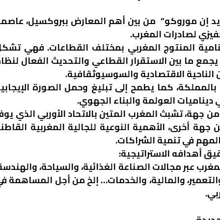
ى سنة 2014، أصبح معرض”مايد إن موروكو” من بين أهم المعارض ببروكسيل، عاصم
فيزي لصادرات المغرب.
ينامية المنتوج المغربي بمختلف القطاعات. فهي تشك
جمع ما بين الاستقرار القطاعي والتحديث الفعال لنظا
 الناحية الاقتصادية والسوسيوثقافية.
المملكة، كما يطمح إلى تبليغ وحمل الصورة الإيجابي
يناميات العولمة والبناء الجهوي.
جهة، تشبث المغرب المتين بالاتحاد الأوربي الذي يوف
هة أخرى، الأهمية النوعية للجالية المغربية القاطن
 المهم في تنمية الشراكات.
يق أهدافه الاستراتيجية:
مغرب عبر مجالات الصناعة الغذائية، والسياحة، والهندسة
التعمير، والمالية، والخدمات… إلخ من أجل المساهمة ف
بي.
جديدة.