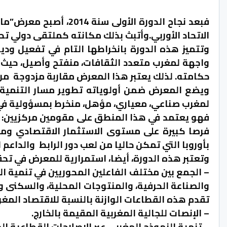
فبعد نجاح الدورة الأول
الاتحاد الأوربي.وأتبث بذلك مكانته كملتقى دولي تح
وتتميز
هذه الدورة بانخراطها التام في تفعيل ود
واجهة لمغرب متعدد الثقافات، منفتح وأصيل، حيث ي
حكامته. لذلك يعتبر هذا المعرض مقاربة مزدوجة من
ويضع المعرض ضمن أولوياته تطوير مسار التنمية ب
لمغرب صناعي، معياري، مؤهل، منخرط بمسؤولية في د
فهو يعتمد في هذا المنطق على مقومين مركزيين: من 
فرصا كبيرة على مستوى الاستثمار الاقتصادي ومن ج
بأوروبا التي تمكن حاليا من لعب دور الرابط والداعم
وتعتبر هذه الدورة، أيضا، استمرارية للمعرض في تحق
– الجمع بين مختلف الفاعلين المحوريين في تنمية ال
والصناعة الحرفية، والمنتوجات المحلية، والسكنى و
تقدم هذه القطاعات الوازنة بالنسبة للاقتصاد المغر
– الإنصات للجالية المغربية المقيمة بالخارج.
– تنمية النموذج المغربي عبر الإصلاحات القطاعية ال