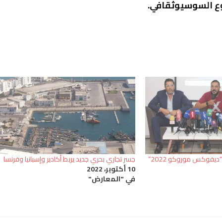
نوع السوسيوثقافي.
ديفوكس موروكو 2022”
جسر تجاري بحري جديد يربط أكادير وإسبانيا وفرنسا
10 أكتوبر، 2022
في "المعارض"