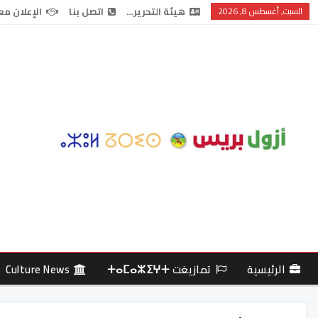
السبت, أغسطس 8, 2026
هيئة التحرير…
اتصل بنا
الإعلان مع
الرئيسية
تمازيغت ⵜⴰⵎⴰⵣⵉⵖⵜ
Culture News