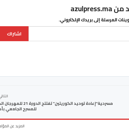
azulpre
نات المرسلة إلى بريدك الإلكتروني.
اشتراك
التال
مسرحية”إعادة توحيد الكوريتين” تفتتح الدورة 21
للمسرح الجامعي بأك
المزيد عن المؤل