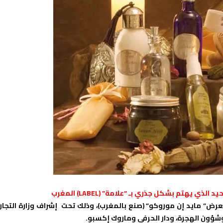
ة الثانية للمعرض” مايد إن موروكو” (صنع بالمغرب)، وذلك تحت إشراف وزارة التجار
 وشؤون الهجرة، ودار الحرفي وماروك إكسبو.