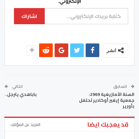
الإلكتروني.
كتابة بريدك الإلكتروني...
اشتراك
انشر
السابق
التالي
السنة الأمازيغية 2969:
باباهدي يترجل..
جمعية إيغير أوكادير تحتفل
بأورير
قد يعجبك ايضا
المزيد عن المؤلف