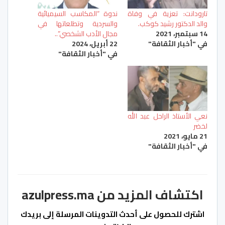
تارودانت: تعزية في وفاة
ندوة “المكاسب السيميائية
والد الدكتور رشيد كوكب.
والسردية وتطلعاتها في
14 سبتمبر، 2021
مجال الأدب الشخصي”..
في "أخبار الثقافة"
22 أبريل، 2024
في "أخبار الثقافة"
نعي الأستاذ الراحل عبد الله
لخضر
21 مايو، 2021
في "أخبار الثقافة"
اكتشاف المزيد من azulpress.ma
اشترك للحصول على أحدث التدوينات المرسلة إلى بريدك