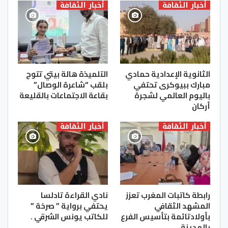
أخبار الثقافة
أخبار الثقافة
الثانوية الإعدادية حمادي
التلميذة هالة بيتي تتوج
مبارك ببيوكرى تحتفي
بلقب “شاعرة الوصال”
باليوم العالمي لشجرة
بقاعة الاجتماعات بالقليعة
أركان
أخبار الثقافة
أخبار الثقافة
رابطة كاتبات المغرب تعزز
نادي القراءة تادلسا
المشهد الثقافي
يحتفي برواية ” صرخة ”
بأولادتائمة بتأسيس الفرع
للكاتب يونس الشرقي .
بالمدينة