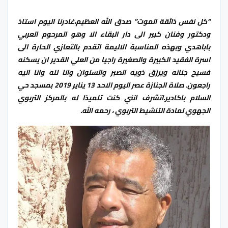
“كل نفس ذائقة الموت” صدق الله العظيم،غادرنا اليوم استاذ
ودكتور وفنان كبير الى دار البقاء الا وهو المرحوم العربي
باباهدي وبهذه المناسبة الاليمة اتقدم بالتعازي الحارة الى
اسرة الفقيد الكبيرة والصغيرة راجيا من العلي القدير ان يسكنه
فسيح جنانه ويرزق ذويه الصبر والسلوان وانا لله وانا اليه
راجعون. صلاة الجنازة عصر اليوم الاحد 13 يناير 2019 بمسجد حي
السلام باكادير.اتشرف انني كنت تلميذا له بالمركز التربوي
الجهوي لمادة التنشيط التربوي ، رحمه الله.