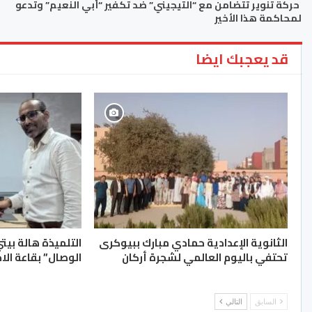
حركة تنوير تتضامن مع “التيجيني” ضد تكفير “أبي النعيم” وتدعو
لمحاكمة هذا الأخير
قد يعجبك ايضا
الثانوية الإعدادية حمادي مبارك ببيوكرى
التلميذة هالة بيت
تحتفي باليوم العالمي لشجرة أركان
الوصال” بقاعة الا
السابق
التالي