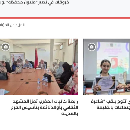
خروقات في تدبير “مليون محفظة” بورز
المزيد عن المؤل
ي تتوج بلقب “شاعرة
رابطة كاتبات المغرب تعزز المشهد
جتماعات بالقليعة
الثقافي بأولادتائمة بتأسيس الفرع
بالمدينة