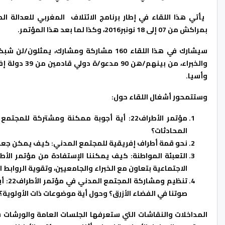
بمراكش من 07 إلى 18 نونبر2016، وكذا لما بعد هذا المؤتمر.
سيشارك في هذا اللقاء 160 مشاركة ومشارك، 
والخبراء، من
وأسيا.
وستتمحور أشغال اللقاء حول:
مؤتمر الأطراف22: أية أجوبة ممكنة ومشتركة 
المحادثات؟
نحو قمة أطراف إفريقية للمجتمع المدني: كيف يمكن جعل من
الاجتماعية بتعاون مع الخبراء والجامعيين، وتقوية الروابط 
تنظي
صوتنا في الفضاء الأزرق؟ وحول أية موضوعات ذات الأولوية؟
المداخلات والنقاشات التي ستعرفها الجلسات العامة والورشات ست