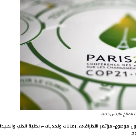
مناخ بباريس 2015
ينظم الائتلاف المغربي للعدالة المناخية لقاءا إفريقيا ودوليا حول موضوع«مؤتمر الأطراف22، رهانات وتحديات»، بكلية الطب والص