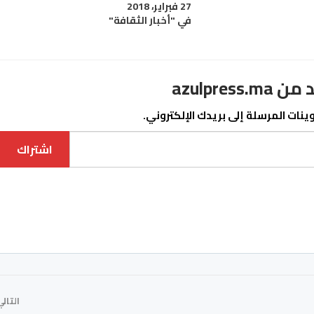
27 فبراير، 2018
في "أخبار الثقافة"
azulpre
نات المرسلة إلى بريدك الإلكتروني.
اشتراك
التال