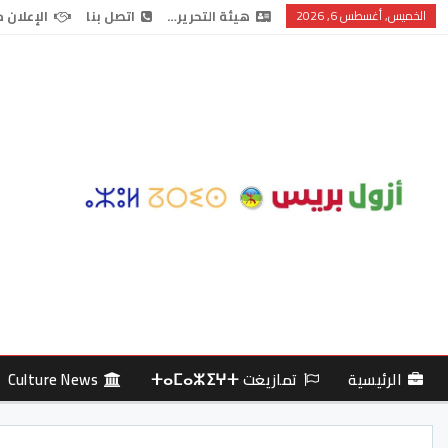
الخميس, أغسطس 6, 2026
هيئة التحرير…
اتصل بنا
الإعلان 
الرئيسية
تمازيغت ⵜⴰⵎⴰⵣⵉⵖⵜ
Culture News