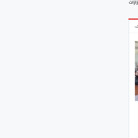
ازات
ف