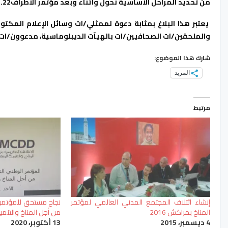
من تحديد المراحل الأساسية نحول وأثناء وبعد مؤتمر الأطراف22.
يعتبر هذا البلاغ بمثابة دعوة لممثلي/ات وسائل الإعلام المكتوب
والملحقين/ات الصحافيين/ات بالهيآت الديبلوماسية، مدعوون/ات 
شارك هذا الموضوع:
المزيد
مرتبط
إنشاء ائتلاف المجتمع المدني العالمي لمؤتمر
المناخ بمراكش 2016
من أجل المناخ والتنمي
4 ديسمبر، 2015
13 أكتوبر، 2020