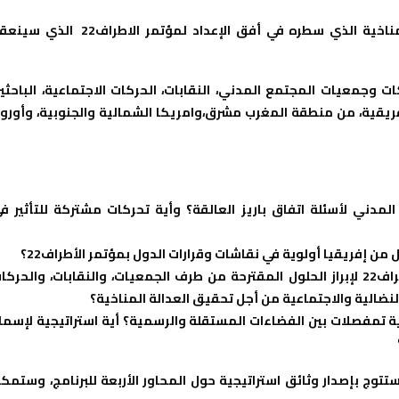
يأتي هذا اللقاء في إطار برنامج الائتلاف المغربي للعدالة المناخية الذي سطره في أفق الإعداد لمؤتمر الاطراف22 
يمثلون/لن شبكات وجمعيات المجتمع المدني، النقابات، الحركات الاجتماعية، الباحثي
 بينهم/هن 90 مدعو/ة دولي قادمين من 39 دولة إفريقية، من منطقة المغرب مشرق،وامريكا الشمالية والجنوبية، وأورو
للمجتمع المدني لأسئلة اتفاق باريز العالقة؟ وأية تحركات مشتركة للتأثير ف
 إفريقيا أولوية في نقاشات وقرارات الدول بمؤتمر الأطراف22؟
التعبئة المواطنة: كيف يمكننا الإستفادة من مؤتمر الأطراف22 لإبراز الحلول المقترحة من طرف الجمعيات، والنقابات، والحرك
النضالية والاجتماعية من أجل تحقيق العدالة المناخية؟
م ومشاركة المجتمع المدني في مؤتمر الأطراف22: أية تمفصلات بين الفضاءات المستقلة والرسمية؟ أية استراتيجية لإسم
توج بإصدار وثائق استراتيجية حول المحاور الأربعة للبرنامج، وستمك