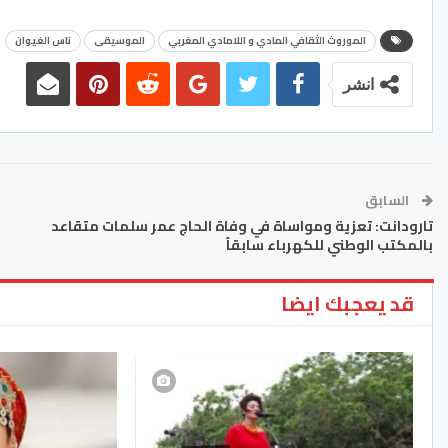
الموروث الثقافي المادي و اللامادي المغربي
الموسيقى
ناس الغيوان
انشر
السابق
تارودانت: تعزية ومواساة في وفاة الحاج عمر سلمات متقاعد
بالمكتب الوطني للكهرباء سابقاً
قد يعجبك ايضا