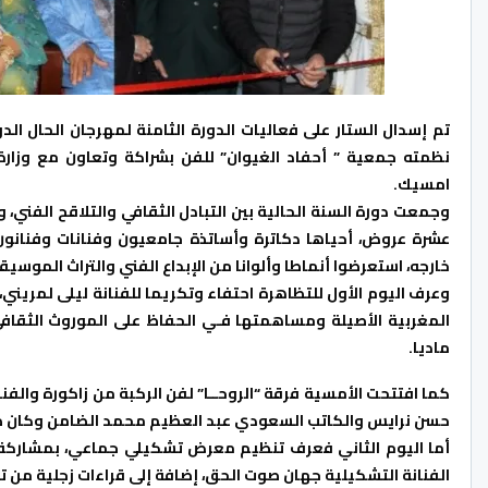
تم إسدال الستار على فعاليات الدورة الثامنة لمهرجان الحال الد
نظمته جمعية ” أحفاد الغيوان” للفن بشراكة وتعاون مع وزارة 
امسيك.
وجمعت دورة السنة الحالية بين التبادل الثقافي والتلاقح الفني،
عشرة عروض، أحياها دكاترة وأساتذة جامعيون وفنانات وفنانون 
خارجه، استعرضوا أنماطا وألوانا من الإبداع الفني والتراث الموسي
وعرف اليوم الأول للتظاهرة احتفاء وتكريما للفنانة ليلى لمريني
المغربية الأصيلة ومساهمتها فـي الحفاظ على الموروث الثقافي ا
ماديا.
كما افتتحت الأمسية فرقة “الروحــا” لفن الركبة من زاكورة وال
حسن نرايس والكاتب السعودي عبد العظيم محمد الضامن وكان ذل
أما اليوم الثاني فعرف تنظيم معرض تشكيلي جماعي، بمشاركة ا
الفنانة التشكيلية جهان صوت الحق، إضافة إلى قراءات زجلية من توقي