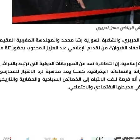
في الرياضي حسن لحريري
لحريري، والشاعرة السورية رشا محمد والمهندسة المغربية المقيم
فاد الغيوان”، من تقديم الإعلامي عبد العزيز المجدوب بحضور ثلة م
امية، إن التظاهرة تعد من المهرجانات الدولية التي ترتبط بالتـراث، إ
 وانتماءاته الجغرافية، كمـــا يعد مناسبة لرد الاعتبار للممارسي
أنه فرصة للفت الانتباه إلى الخصائص السياحية والحضارية والتاريخي
 في محيطها الاقتصادي والاجتماعي.