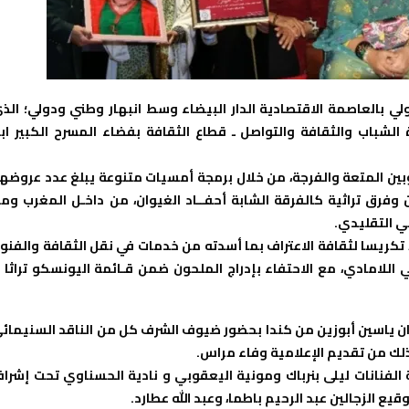
ولي بالعاصمة الاقتصادية الدار البيضاء وسط انبهار وطني ودولي؛ الذ
الشباب والثقافة والتواصل ـ قطاع الثقافة بفضاء المسرح الكبير اب
 وبين المتعة والفرجة، من خلال برمجة أمسيات متنوعة يبلغ عدد عروضهـ
وفرق تراثية كالفرقة الشابة أحفــاد الغيوان، من داخـل المغرب وم
قي التقليدي.
، تكريسا لثقافة الاعتراف بما أسدته من خدمات في نقل الثقافة والفنو
للامادي، مع الاحتفاء بإدراج الملحون ضمن قـائمة اليونسكو تراثا ل
فنان ياسين أبوزين من كندا بحضور ضيوف الشرف كل من الناقد السنيمائ
ك من تقديم الإعلامية وفاء مراس.
لفنانات ليلى بنرباك ومونية اليعقوبي و نادية الحسناوي تحت إشرا
ع الزجالين عبد الرحيم باطما، وعبد الله عطارد.