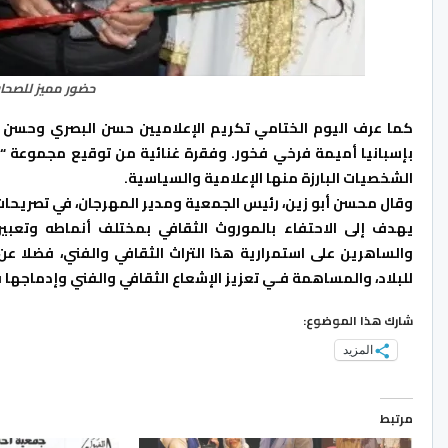
حضور مميز للصحا
كما عرف اليوم الختامي تكريم الإعلاميين حسن البصري وحسن ا
بإسبانيا أميمة فرخي فخور. وفقرة غنائية من توقيع مجموعة “أح
الشخصيات البارزة منها الإعلامية والسياسية.
وقال محسن أبو زين، رئيس الجمعية ومدير المهرجان، في تصريحات إعل
يهدف إلى الاحتفاء بالموروث الثقافي بمختلف أنماطه وتعبيراته
والساهرين على استمرارية هذا التراث الثقافي والفني، فضلا عن 
للبلاد، والمساهمة فـي تعزيز الإشعاع الثقافي والفني وإدماجها
شارك هذا الموضوع:
المزيد
مرتبط