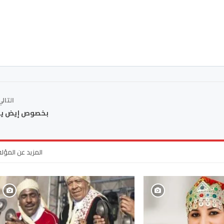
التال
بخصوص إيض يناي
المزيد عن المؤل