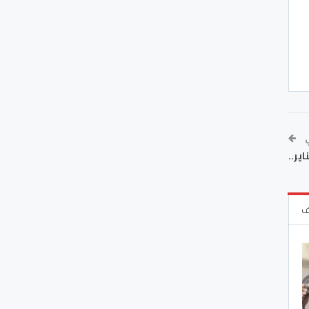
ي
ر..
ف