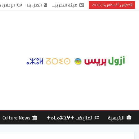
الخميس, أغسطس 6, 2026
هيئة التحرير…
اتصل بنا
الإعلان 
الرئيسية
تمازيغت ⵜⴰⵎⴰⵣⵉⵖⵜ
Culture News