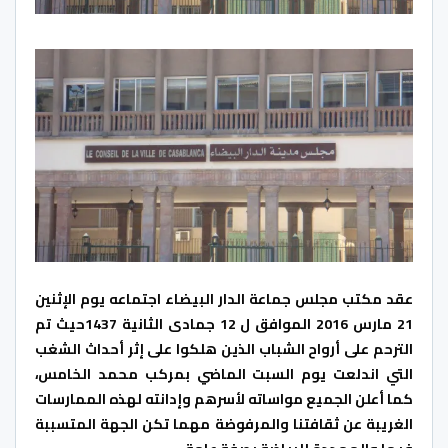
عقد مكتب مجلس جماعة الدار البيضاء اجتماعه يوم الإثنين
21 مارس 2016 الموافق ل 12 جمادى الثانية 1437حيث تم
الترحم على أرواح الشباب الذين هلكوا على إثر أحداث الشغب
التي اندلعت يوم السبت الماضي بمركب محمد الخامس،
كما أعلن الجميع مواساته لأسرهم وإدانته لهذه الممارسات
الغريبة عن ثقافتنا والمرفوضة مهما تكن الجهة المتسببة