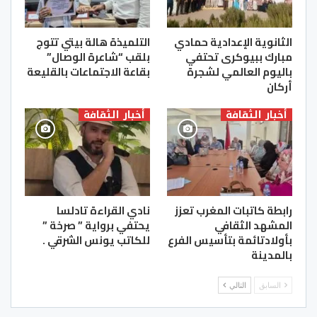
الثانوية الإعدادية حمادي
التلميذة هالة بيتي تتوج
مبارك ببيوكرى تحتفي
بلقب “شاعرة الوصال”
باليوم العالمي لشجرة
بقاعة الاجتماعات بالقليعة
أركان
أخبار الثقافة
أخبار الثقافة
رابطة كاتبات المغرب تعزز
نادي القراءة تادلسا
المشهد الثقافي
يحتفي برواية ” صرخة ”
بأولادتائمة بتأسيس الفرع
للكاتب يونس الشرقي .
بالمدينة
السابق
التالي