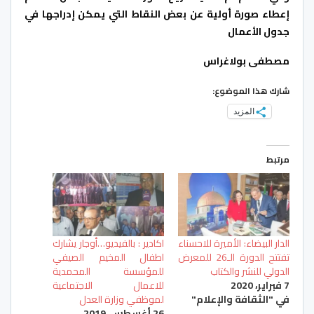
إعطاء صورة أولية عن بعض النقاط التي يمكن إدراجها في
جدول الأعمال
مصطفى بولاغراس
شارك هذا الموضوع:
المزيد
مرتبط
الدار البيضاء: الأميرة للاحسناء
اكادير : بالفيديو…أوجار يشارك
تفتتح الدورة الـ26 للمعرض
اطفال المخيم الصيفي
الدولي للنشر والكتاب
للمؤسسة المحمدية
7 فبراير، 2020
للاعمال الاجتماعية
في "الثقافة والإعلام"
لموظفي وزارة العدل
26 أغسطس، 2019