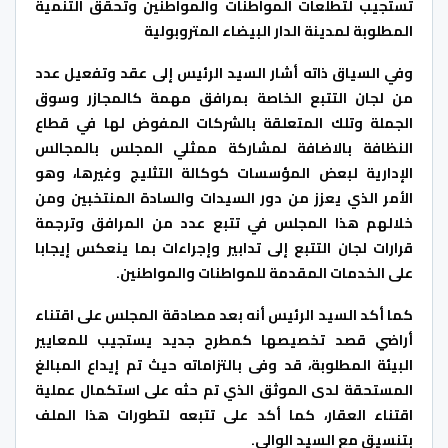
تستجيب لتطلعات المواطنات والمواطنين وتحقق التنمية
المطلوبة لمدينة الدار البيضاء المتروبولية
وفي السياق ذاته أشار السيد الرئيس إلى عقد وتفعيل عدد
من لجان التتبع الخاصة بمرافق مهمة كالمجازر وسوق
الجملة وتلك المتعلقة بالشركات المفوض لها في قطاع
النظافة بالاضافة لمشاركة ممثلي المجلس بالمجالس
الإدارية لبعض المؤسسات كوكالة التثليج وغيرها، وهو
الأمر الذي يعزز من دور السيدات والسادة المنتخبين ومن
خلالهم هذا المجلس في تتبع عدد من المرافق وترجمة
قرارات لجان التتبع إلى تدابير وإجراءات بما ينعكس إيجابا
على الخدمات المقدمة للمواطنات والمواطنين.
كما أكد السيد الرئيس أنه بعد مصادقة المجلس على اقتناء
أراضي قصد تخصيصها كمطرح جديد يستجيب للمعايير
البيئة المطلوبة، قد وفى بالتزاماته حيث تم إيداع المبالغ
المستحقة لدى الموثق الذي تم حثه على استكمال عملية
اقتناء العقار، كما أكد على تتبعه لتطورات هذا الملف
بتنسيق مع السيد الوالي.