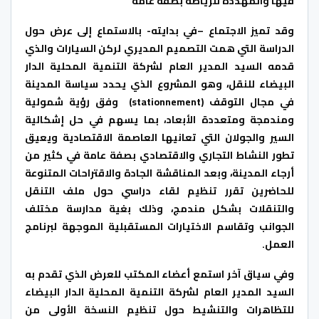
فيها والمهددة للرياضة بصفة عامة
وقد تميز الاجتماع –في بدايته- بالاستماع إلى عرض حول
الدراسة التي همت التصميم المديري لركن السيارات والذي
قدمه السيد المدير العام لشركة التنمية المحلية الدار
البيضاء للنقل، وهو المشروع الذي يحدد سياسة المدينة
في مجال التوقف (stationnement) وفق رؤية شمولية
ومندمجة ومتعددة الأبعاد، بما يسهم في حل إشكالية
السير والجولان التي تعانيها العاصمة الاقتصادية ويعيق
تطور النشاط التجاري والاقتصادي بصفة عامة في كثير من
أرجاء المدينة، وبعد المناقشة الجادة والاقتراحات المتنوعة
للحاضرين تقرر تنظيم لقاء دراسي حول ملف التنقل
والتنقلات بشكل مندمج، وذلك بغية مدارسة مختلف
الجوانب وتقاسم الاختيارات المستقبلية الموجهة لبرنامج
العمل.
وفي سياق آخر استمع أعضاء المكتب للعرض الذي تقدم به
السيد المدير العام لشركة التنمية المحلية الدار البيضاء
للتظاهرات والتنشيط حول تنظيم النسخة الأولى من