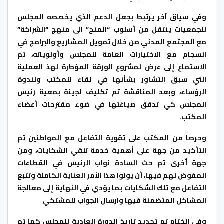
وفي سياق آخر يرتبط بجعل الدعم الذي يخصصه المجلس
للجمعيات ينتقل من أسلوب “المنح” الى منهج “الشراكة”
مع المجتمع المدني من خلال تمويل المشاريع والبرامج في
انسجام مع الاختيارات العامة للمجلس وأولوياته، تم
الاستماع إلى عرض لمشروع الورقة المؤطرة لهذ العملية
التي سبق التشاور بشأنها في لقاء للمكتب ولندوة
الرؤساء، وبعد المناقشة تم تكليف لجينة بمعية رئيس
المجلس كي تدقق صياغتها في ضوء مقترحات أعضاء
المكتب.
وحرصا من المكتب على تقوية التفاعل مع المواطنين تم
التأكيد من جهة على أهمية خدمة تلقي الشكايات، ومن
جهة أخرى تم حث السادة نواب الرئيس في القطاعات
المفوض لهم فيها، أن يولوا هذا الأمر العناية الكاملة وتتبع
التفاعل مع تلك الشكايات بما يؤدي في النهاية إلى معالجة
المشاكل المتضمنة فيها وارسال الجواب للمشتكي
وفي الختام تم تحديد تاريخ الدورة العادية للمجلس كما تم