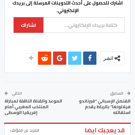
اشترك للحصول على أحدث التدوينات المرسلة إلى بريدك
الإلكتروني.
كتابة بريدك الإلكتروني...
اشتراك
انشر
السابق
التالي
القنصل الإسباني “فيرناندو
الموعد والقناة الناقلة لمباراة
فيلالونغا” بالرباط يقدم
المنتخب المغربي أمام
استقالته
إفريقيا الوسطى
قد يعجبك ايضا
المزيد عن المؤلف