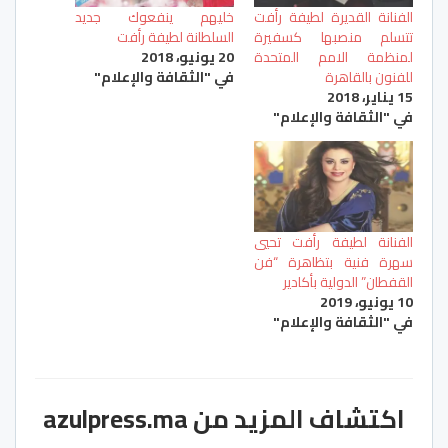
الفنانة القديرة لطيفة رأفت
خليهم ينفعوك جديد
تتسلم منصبها كسفيرة
السلطانة لطيفة رأفت
لمنظمة الامم المتحدة
20 يونيو، 2018
للفنون بالقاهرة
في "الثقافة والإعلام"
15 يناير، 2018
في "الثقافة والإعلام"
الفنانة لطيفة رأفت تحيي
سهرة فنية بتظاهرة “فن
القفطان” الدولية بأكادير
10 يونيو، 2019
في "الثقافة والإعلام"
اكتشاف المزيد من azulpress.ma