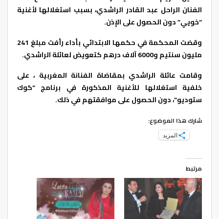
الفنان الراحل عبد القادر الراشدي، بسبب استغلالها لأغنية
“خويي” دون الحصول على الإذن.
وقضت المحكمة في حكمها الابتدائي بأداء رأفت مبلغ 241
مليون سنتيم و6000 آلاف درهم كتعويض لعائلة الراشدي.
وقامت عائلة الراشدي بمقاضاة الفنانة المغربية ، على
خلفية استغلالها للأغنية المذكورة في برنامج “كوك
ستوديو”، دون الحصول على موافقتهم في ذلك.
شارك هذا الموضوع:
المزيد
مرتبط