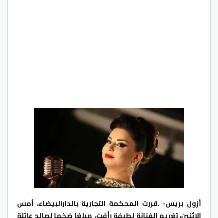
أزول بريس- .قررت المحكمة التجارية بالدارالبيضاء، أمس
الاثنين، تغريم الفنانة لطيفة رأفت، مبلغا ضخما لصالح عائلة