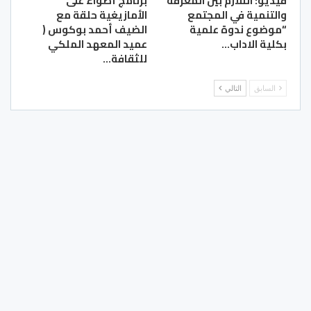
فيديو: التلازم بين المعرفة
برنامج أضواء على
والتنمية في المجتمع
الأمازيغية حلقة مع
“موضوع ندوة علمية
الضيف أحمد بوكوس (
بكلية الاداب…
عميد المعهد الملكي
للثقافة…
السابق
التالي