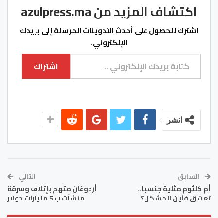
اكتشاف المزيد من azulpress.ma
اشترك للحصول على أحدث التدوينات المرسلة إلى بريدك
الإلكتروني.
كتابة بريدك الإلكتروني...
اشتراك
انشر
السابق
التالي
أم كلثوم مثلية جنسيا..
أردوغان متهم بإتلاف وسرقة
تعشق فأين المشكل؟
منشآت ب 5 مليارات دولار