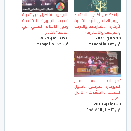
مباشرة من أكادير : الاحتفاء
بالفيديو : تفاصيل من “ندوة
باليوم العالمي الأول لشجرة
تحديات الجهوية المتقدمة
الأركان ( بالامازيغية والعربية
ودور الاعلام المحلي في
والفرنسية والاتجليزية)
التنمية” بأكادير
10 مايو، 2021
6 ديسمبر، 2021
في "Taqafia TV"
في "Taqafia TV"
تصريحات السيد مدير
المهرجان الافريقي للفنون
الشعبية والمشاركين لازول
ثيفي
28 يوليو، 2018
في "أخبار الثقافة"